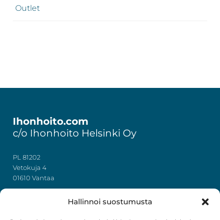
Outlet
Footer
Ihonhoito.com
c/o Ihonhoito Helsinki Oy
PL 81202
Vetokuja 4
01610 Vantaa
+358 50 367 7724
Hallinnoi suostumusta
y-tunnus: 3322636-4