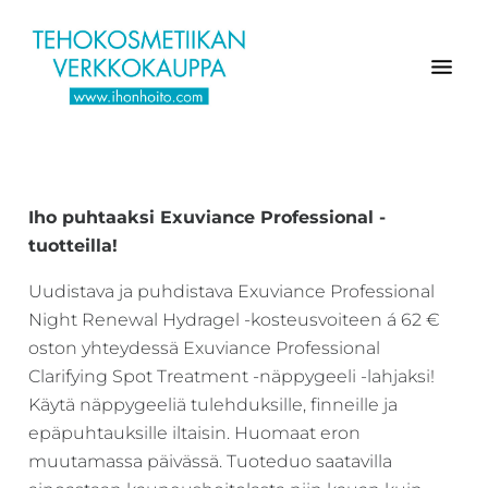
Hyppää
Hyppää
Hyppää
pääsisältöön
ensisijaiseen
alatunnisteeseen
sivupalkkiin
Verkkokaupasta
Ihonhoito.com
laadukkaat
-
kosmetiikka
Iho puhtaaksi Exuviance Professional -
Kosmetiikan
tuotteet:
tuotteilla!
Exuviance,
verkkokauppa
Environ,
-
Uudistava ja puhdistava Exuviance Professional
Medik8,
Night Renewal Hydragel -kosteusvoiteen á 62 €
Tilaa
iS
oston yhteydessä Exuviance Professional
jo
Clinical,
Clarifying Spot Treatment -näppygeeli -lahjaksi!
tänään
Priori,
Käytä näppygeeliä tulehduksille, finneille ja
Bion,
epäpuhtauksille iltaisin. Huomaat eron
Gernétic,
muutamassa päivässä. Tuoteduo saatavilla
Neostrata,