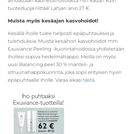
ainoastaan kauneushoitolasta niin kauan kuin
Revitalash,
tuoteduoja riittää! Lahjan arvo 27 €.
Jane
Muista myös kesäajan kasvohoidot!
Iredale,
By
Kesällä iholle tulee helposti epäpuhtauksia ja
Raili
tulehduksia. Muista kesäihon kasvohoidot mm.
ja
Exuviance Peeling -kuorintahoidossa yhdistetään
Heliocare
ihollesi sopiva hedelmähappo. Meillä on myös
uusi Balancing peel 30 % manteli- ja
sitruunahappokuorinta, joka sopii erityisen hyvin
epäpuhtaalle iholle. Varaa aikasi
tästä
.