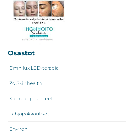
Ensisijainen
Osastot
sivupalkki
Omnilux LED-terapia
Zo Skinhealth
Kampanjatuotteet
Lahjapakkaukset
Environ