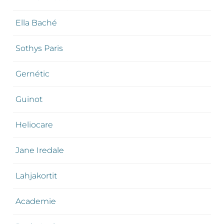
Ella Baché
Sothys Paris
Gernétic
Guinot
Heliocare
Jane Iredale
Lahjakortit
Academie