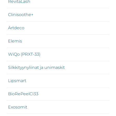
RevitaLash
Clinisoothe+
Artdeco
Elemis
WiQo (PRXT-33)
Silkkityynyliinat ja unimaskit
Lipsmart
BioRePeelCI33
Exosomit