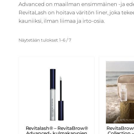
Advanced on maailman ensimmäinen -ja edel
RevitaLash on hoitava väritön liner, joka tekee
kauniiksi, ilman liimaa ja irto-osia.
Näytetään tulokset 1–6 / 7
Revitalash® – RevitaBrow®
RevitaBro
Advanced- kulmakarvojen
Collection 