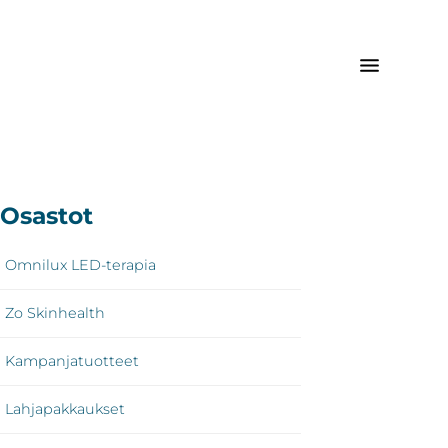
sisijainen
Osastot
vupalkki
Omnilux LED-terapia
Zo Skinhealth
Kampanjatuotteet
Lahjapakkaukset