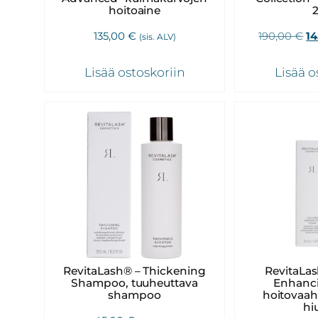
hoitoaine
Al
135,00
€
190,00
€
1
(sis. ALV)
hi
oli
Lisää ostoskoriin
Lisää o
19
RevitaLash® – Thickening
RevitaLa
Shampoo, tuuheuttava
Enhanc
shampoo
hoitovaah
hiu