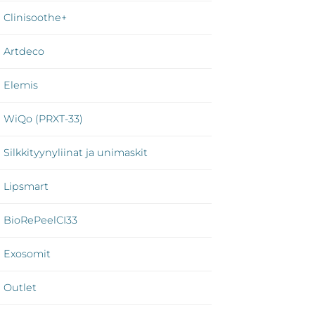
Clinisoothe+
Artdeco
Elemis
WiQo (PRXT-33)
Silkkityynyliinat ja unimaskit
Lipsmart
BioRePeelCI33
Exosomit
Outlet