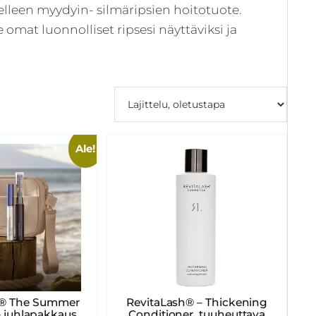
leen myydyin- silmäripsien hoitotuote.
 omat luonnolliset ripsesi näyttäviksi ja
Ale!
w® The Summer
RevitaLash® – Thickening
– juhlapakkaus
Conditioner, tuuheuttava