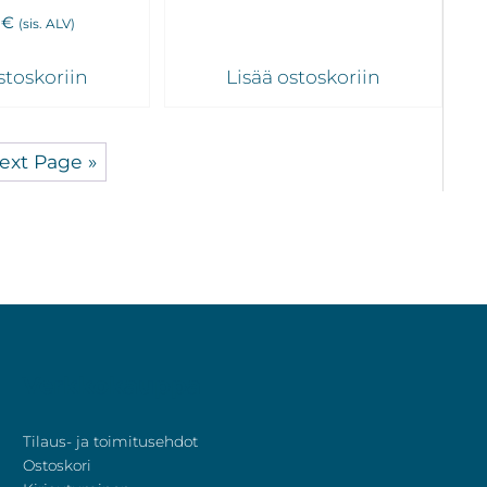
0
€
(sis. ALV)
stoskoriin
Lisää ostoskoriin
ext Page »
Verkkokauppa
Tilaus- ja toimitusehdot
Ostoskori