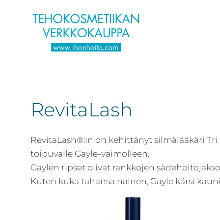
Hyppää
Hyppää
Hyppää
pääsisältöön
ensisijaiseen
alatunnisteeseen
sivupalkkiin
Verkkokaupasta
Ihonhoito.com
laadukkaat
-
kosmetiikka
RevitaLash
Kosmetiikan
tuotteet:
verkkokauppa
Exuviance,
Environ,
RevitaLash®:in on kehittänyt silmälääkäri Tri
-
Medik8,
toipuvalle Gayle-vaimolleen.
Tilaa
iS
Gaylen ripset olivat rankkojen sädehoitojakso
jo
Clinical,
Kuten kuka tahansa nainen, Gayle kärsi kaun
tänään
Priori,
Bion,
Gernétic,