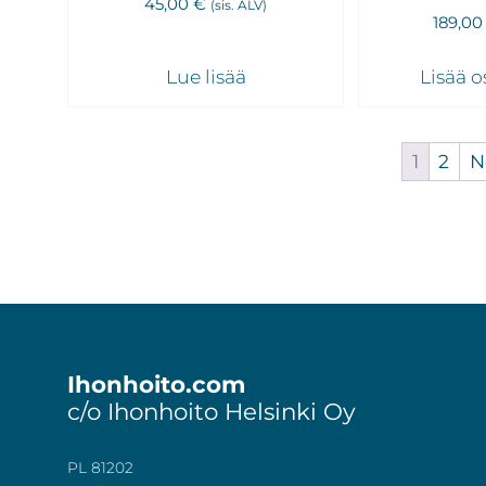
45,00
€
(sis. ALV)
189,0
Lue lisää
Lisää o
1
2
N
Footer
Ihonhoito.com
c/o Ihonhoito Helsinki Oy
PL 81202