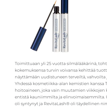
Neostrata,
Revitalash,
Jane
Iredale,
By
Raili
ja
Heliocare
Toimittuaan yli 25 vuotta silmälääkärinä, toh
kokemuksensa turvin voivansa kehittää tuotte
näyttämään uudistuneen terveiltä, vahvoilta j
Yhdessä kosmetiikka-alan kemistien kanssa Tr
hoitoaineen, joka vain muutamien viikkojen 
entistä kauniimmilta ja elinvoimaisemmilta.
oli syntynyt ja RevitaLash® oli täydellinen nim