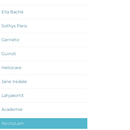
Ella Baché
Sothys Paris
Gernétic
Guinot
Heliocare
Jane Iredale
Lahjakortit
Academie
RevitaLash