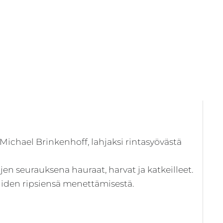
En
si
 Michael Brinkenhoff, lahjaksi rintasyövästä
jen seurauksena hauraat, harvat ja katkeilleet.
iiden ripsiensä menettämisestä.