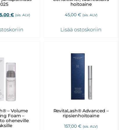
2025
hoitoaine
kuperäinen
Nykyinen
45,00
€
45,00
€
(sis. ALV)
(sis. ALV)
nta
hinta
:
on:
stoskoriin
Lisää ostoskoriin
0,00 €.
145,00 €.
sh® – Volume
RevitaLash® Advanced –
ing Foam –
ripsienhoitoaine
to oheneville
ksille
157,00
€
(sis. ALV)