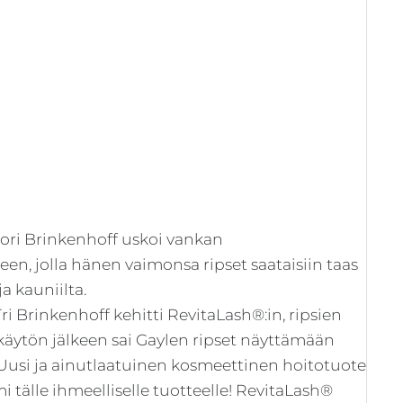
tori Brinkenhoff uskoi vankan
en, jolla hänen vaimonsa ripset saataisiin taas
a kauniilta.
i Brinkenhoff kehitti RevitaLash®:in, ripsien
käytön jälkeen sai Gaylen ripset näyttämään
 Uusi ja ainutlaatuinen kosmeettinen hoitotuote
i tälle ihmeelliselle tuotteelle! RevitaLash®