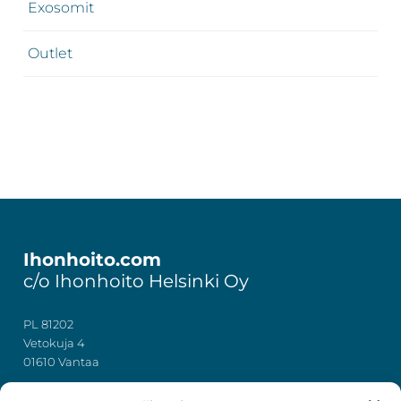
Exosomit
Outlet
Footer
Ihonhoito.com
c/o Ihonhoito Helsinki Oy
PL 81202
Vetokuja 4
01610 Vantaa
+358 50 367 7724