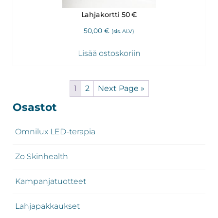
Lahjakortti 50 €
50,00
€
(sis. ALV)
Lisää ostoskoriin
1
2
Next Page »
Ensisijainen
Osastot
sivupalkki
Omnilux LED-terapia
Zo Skinhealth
Kampanjatuotteet
Lahjapakkaukset