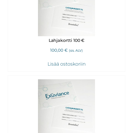
Revitalash,
Jane
Iredale,
By
Raili
Lahjakortti 100 €
ja
100,00
€
(sis. ALV)
Heliocare
Lisää ostoskoriin