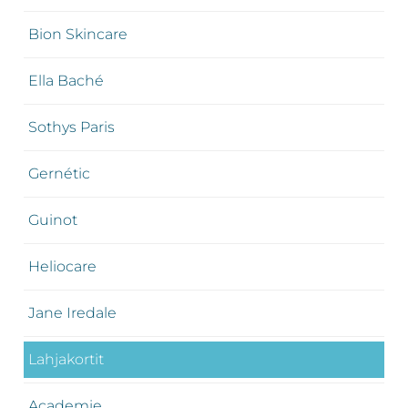
Bion Skincare
Ella Baché
Sothys Paris
Gernétic
Guinot
Heliocare
Jane Iredale
Lahjakortit
Academie