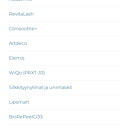
RevitaLash
Clinisoothe+
Artdeco
Elemis
WiQo (PRXT-33)
Silkkityynyliinat ja unimaskit
Lipsmart
BioRePeelCI33