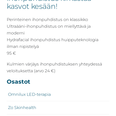
kasvot kesään!
Revitalash,
Jane
Iredale,
Perinteinen ihonpuhdistus on klassikko
By
Ultraääni-ihonpuhdistus on miellyttävä ja
Raili
moderni
ja
Hydrafacial ihonpuhdistus huipputeknologia
Heliocare
ilman nipistelyä
95 €
Kulmien värjäys ihonpuhdistuksen yhteydessä
veloituksetta (arvo 24 €)
Ensisijainen
Osastot
sivupalkki
Omnilux LED-terapia
Zo Skinhealth