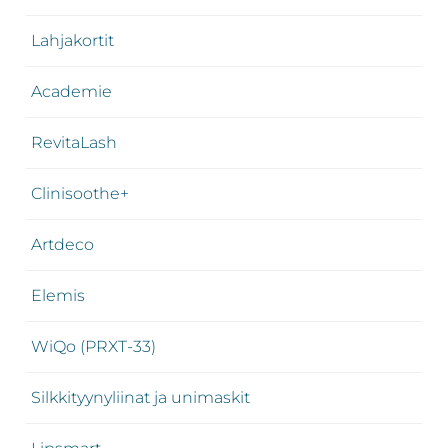
Lahjakortit
Academie
RevitaLash
Clinisoothe+
Artdeco
Elemis
WiQo (PRXT-33)
Silkkityynyliinat ja unimaskit