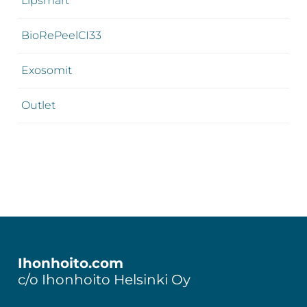
Lipsmart
BioRePeelCI33
Exosomit
Outlet
Footer
Ihonhoito.com
c/o Ihonhoito Helsinki Oy