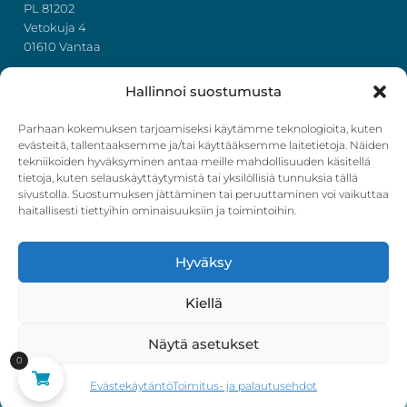
PL 81202
Vetokuja 4
01610 Vantaa
+358 50 367 7724
Hallinnoi suostumusta
y-tunnus: 3322636-4
info@ihonhoito.com
Parhaan kokemuksen tarjoamiseksi käytämme teknologioita, kuten
evästeitä, tallentaaksemme ja/tai käyttääksemme laitetietoja. Näiden
tekniikoiden hyväksyminen antaa meille mahdollisuuden käsitellä
Facebook
Instagram
tietoja, kuten selauskäyttäytymistä tai yksilöllisiä tunnuksia tällä
sivustolla. Suostumuksen jättäminen tai peruuttaminen voi vaikuttaa
Verkkokauppa
haitallisesti tiettyihin ominaisuuksiin ja toimintoihin.
Tilaus- ja toimitusehdot
Hyväksy
Ostoskori
Kirjautuminen
Kiellä
Näytä asetukset
0
Evästekäytäntö
Toimitus- ja palautusehdot
·Toteutus ja ylläpito
MMD Networks
·