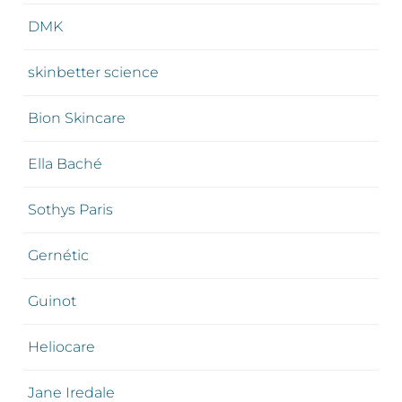
DMK
skinbetter science
Bion Skincare
Ella Baché
Sothys Paris
Gernétic
Guinot
Heliocare
Jane Iredale