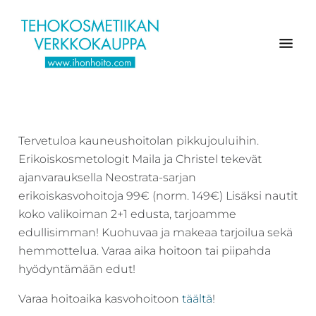
Hyppää
Hyppää
Hyppää
pääsisältöön
ensisijaiseen
alatunnisteeseen
sivupalkkiin
Verkkokaupasta
Ihonhoito.com
laadukkaat
-
kosmetiikka
Tervetuloa kauneushoitolan pikkujouluihin.
Kosmetiikan
tuotteet:
Erikoiskosmetologit Maila ja Christel tekevät
Exuviance,
verkkokauppa
ajanvarauksella Neostrata-sarjan
Environ,
-
erikoiskasvohoitoja 99€ (norm. 149€) Lisäksi nautit
Medik8,
Tilaa
koko valikoiman 2+1 edusta, tarjoamme
iS
jo
edullisimman! Kuohuvaa ja makeaa tarjoilua sekä
Clinical,
hemmottelua. Varaa aika hoitoon tai piipahda
tänään
Priori,
hyödyntämään edut!
Bion,
Gernétic,
Varaa hoitoaika kasvohoitoon
täältä
!
Neostrata,