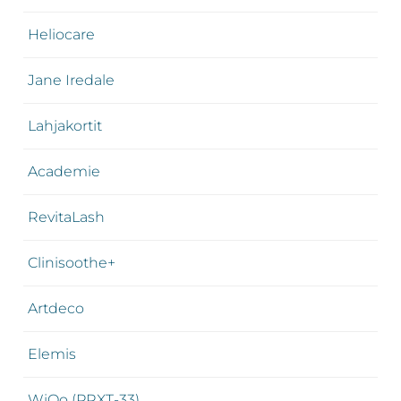
Heliocare
Jane Iredale
Lahjakortit
Academie
RevitaLash
Clinisoothe+
Artdeco
Elemis
WiQo (PRXT-33)