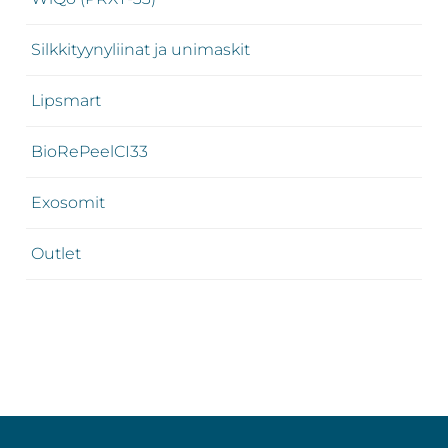
Silkkityynyliinat ja unimaskit
Lipsmart
BioRePeelCI33
Exosomit
Outlet
Footer