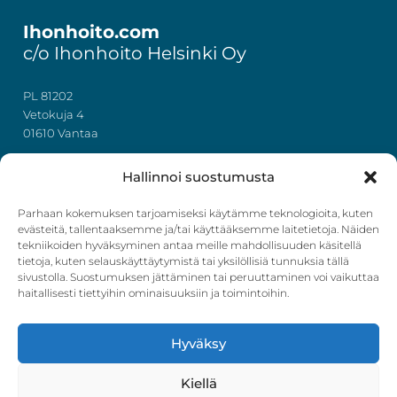
Ihonhoito.com
c/o Ihonhoito Helsinki Oy
PL 81202
Vetokuja 4
01610 Vantaa
+358 50 367 7724
Hallinnoi suostumusta
y-tunnus: 3322636-4
info@ihonhoito.com
Parhaan kokemuksen tarjoamiseksi käytämme teknologioita, kuten
evästeitä, tallentaaksemme ja/tai käyttääksemme laitetietoja. Näiden
tekniikoiden hyväksyminen antaa meille mahdollisuuden käsitellä
Facebook
Instagram
tietoja, kuten selauskäyttäytymistä tai yksilöllisiä tunnuksia tällä
sivustolla. Suostumuksen jättäminen tai peruuttaminen voi vaikuttaa
Verkkokauppa
haitallisesti tiettyihin ominaisuuksiin ja toimintoihin.
Tilaus- ja toimitusehdot
Hyväksy
Ostoskori
Kirjautuminen
Kiellä