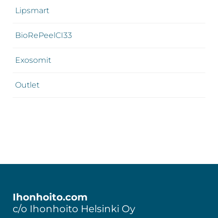
Lipsmart
BioRePeelCI33
Exosomit
Outlet
Footer
Ihonhoito.com
c/o Ihonhoito Helsinki Oy