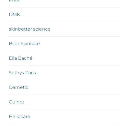
DMK
skinbetter science
Bion Skincare
Ella Baché
Sothys Paris
Gernétic
Guinot
Heliocare