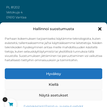
PL 81202
Vetokuja 4
01610 Vantaa
+358 50 367 7724
Hallinnoi suostumusta
y-tunnus: 3322636-4
info@ihonhoito.com
Parhaan kokemuksen tarjoamiseksi käytämme teknologioita, kuten
evästeitä, tallentaaksemme ja/tai käyttääksemme laitetietoja. Näiden
tekniikoiden hyväksyminen antaa meille mahdollisuuden käsitellä
Facebook
Instagram
tietoja, kuten selauskäyttäytymistä tai yksilöllisiä tunnuksia tällä
sivustolla. Suostumuksen jättäminen tai peruuttaminen voi vaikuttaa
Verkkokauppa
haitallisesti tiettyihin ominaisuuksiin ja toimintoihin.
Tilaus- ja toimitusehdot
Hyväksy
Ostoskori
Kirjautuminen
Kiellä
Näytä asetukset
0
Evästekäytäntö
Toimitus- ja palautusehdot