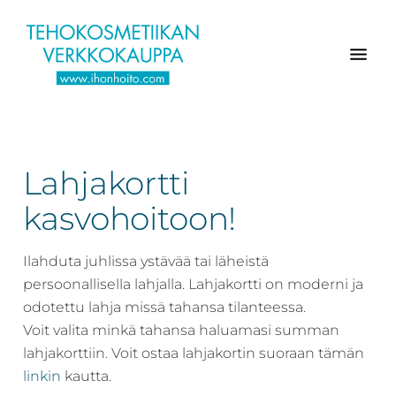
Hyppää
Hyppää
Hyppää
pääsisältöön
ensisijaiseen
alatunnisteeseen
sivupalkkiin
Verkkokaupasta
Ihonhoito.com
laadukkaat
-
kosmetiikka
Lahjakortti
Kosmetiikan
tuotteet:
Exuviance,
verkkokauppa
kasvohoitoon!
Environ,
-
Medik8,
Ilahduta juhlissa ystävää tai läheistä
Tilaa
iS
persoonallisella lahjalla. Lahjakortti on moderni ja
jo
Clinical,
odotettu lahja missä tahansa tilanteessa.
tänään
Priori,
Voit valita minkä tahansa haluamasi summan
Bion,
lahjakorttiin. Voit ostaa lahjakortin suoraan tämän
Gernétic,
linkin
kautta.
Neostrata,