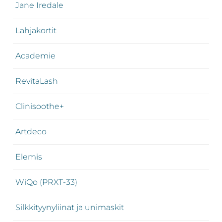
Jane Iredale
Lahjakortit
Academie
RevitaLash
Clinisoothe+
Artdeco
Elemis
WiQo (PRXT-33)
Silkkityynyliinat ja unimaskit