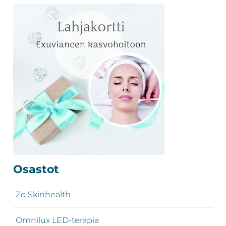
Revitalash,
Jane
Iredale,
By
Raili
ja
Heliocare
Ensisijainen
Osastot
sivupalkki
Zo Skinhealth
Omnilux LED-terapia