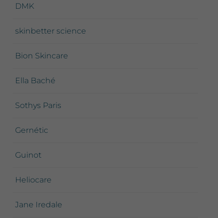
DMK
skinbetter science
Bion Skincare
Ella Baché
Sothys Paris
Gernétic
Guinot
Heliocare
Jane Iredale