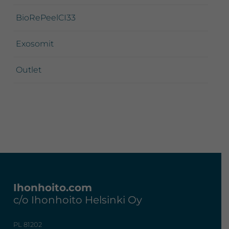
BioRePeelCI33
Exosomit
Outlet
Footer
Ihonhoito.com
c/o Ihonhoito Helsinki Oy
PL 81202