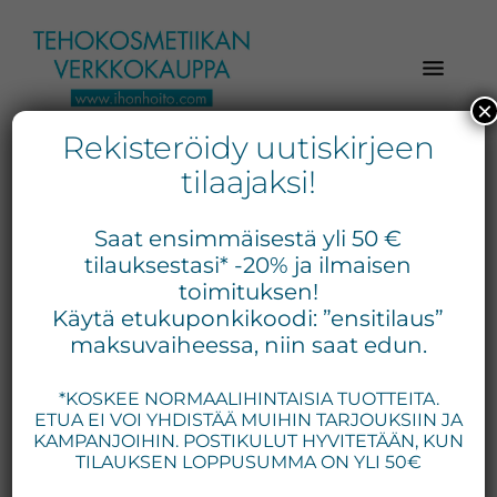
Hyppää
Hyppää
Hyppää
pääsisältöön
ensisijaiseen
alatunnisteeseen
sivupalkkiin
×
Rekisteröidy uutiskirjeen
Verkkokaupasta
Ihonhoito.com
laadukkaat
tilaajaksi!
-
kosmetiikka
acnerosacea
Kosmetiikan
tuotteet:
Saat ensimmäisestä yli 50 €
Exuviance,
verkkokauppa
tilauksestasi* -20% ja ilmaisen
Environ,
toimituksen!
-
Näytetään ainoa tulos
Käytä etukuponkikoodi: ”ensitilaus”
Medik8,
Tilaa
maksuvaiheessa, niin saat edun.
iS
jo
Clinical,
*KOSKEE NORMAALIHINTAISIA TUOTTEITA.
tänään
Priori,
ETUA EI VOI YHDISTÄÄ MUIHIN TARJOUKSIIN JA
Bion,
KAMPANJOIHIN. POSTIKULUT HYVITETÄÄN, KUN
Gernétic,
TILAUKSEN LOPPUSUMMA ON YLI 50€
Neostrata,