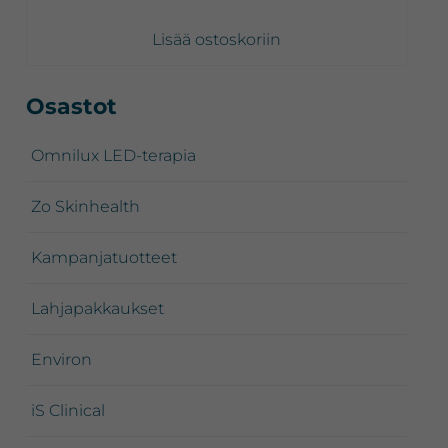
Lisää ostoskoriin
Ensisijainen
Osastot
sivupalkki
Omnilux LED-terapia
Zo Skinhealth
Kampanjatuotteet
Lahjapakkaukset
Environ
iS Clinical