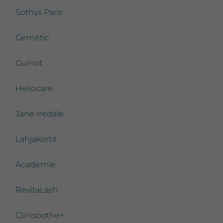
Sothys Paris
Gernétic
Guinot
Heliocare
Jane Iredale
Lahjakortit
Academie
RevitaLash
Clinisoothe+