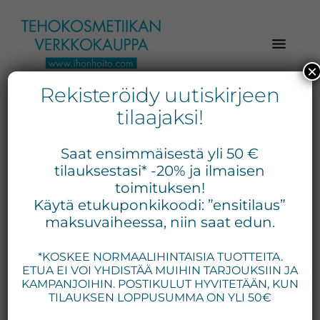
Hyppää
Hyppää
Hyppää
pääsisältöön
ensisijaiseen
alatunnisteeseen
sivupalkkiin
×
Rekisteröidy uutiskirjeen
Verkkokaupasta
Ihonhoito.com
laadukkaat
tilaajaksi!
-
kosmetiikka
atooppinen iho
Kosmetiikan
tuotteet:
Saat ensimmäisestä yli 50 €
Exuviance,
verkkokauppa
tilauksestasi* -20% ja ilmaisen
Environ,
toimituksen!
-
Näytetään kaikki 3 tulosta
Käytä etukuponkikoodi: ”ensitilaus”
Medik8,
Tilaa
maksuvaiheessa, niin saat edun.
iS
jo
Clinical,
*KOSKEE NORMAALIHINTAISIA TUOTTEITA.
tänään
Priori,
ETUA EI VOI YHDISTÄÄ MUIHIN TARJOUKSIIN JA
Bion,
KAMPANJOIHIN. POSTIKULUT HYVITETÄÄN, KUN
Gernétic,
TILAUKSEN LOPPUSUMMA ON YLI 50€
Neostrata,