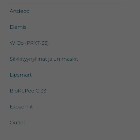
Artdeco
Elemis
WiQo (PRXT-33)
Silkkityynyliinat ja unimaskit
Lipsmart
BioRePeelCI33
Exosomit
Outlet