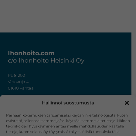
Footer
Ihonhoito.com
c/o Ihonhoito Helsinki Oy
PL 81202
Vetokuja 4
01610 Vantaa
+358 50 367 7724
Hallinnoi suostumusta
y-tunnus: 3322636-4
info@ihonhoito.com
Parhaan kokemuksen tarjoamiseksi käytämme teknologioita, kuten
evästeitä, tallentaaksemme ja/tai käyttääksemme laitetietoja. Näiden
tekniikoiden hyväksyminen antaa meille mahdollisuuden käsitellä
Facebook
Instagram
tietoja, kuten selauskäyttäytymistä tai yksilöllisiä tunnuksia tällä