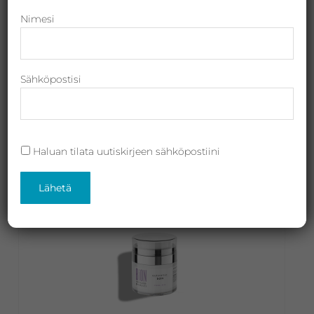
Revitalash,
Nimesi
Jane
Iredale,
By
Sähköpostisi
Raili
Suojattu: Bion Dermatitis Cream –
ja
ihottumavoide, 50ml
Heliocare
45,00
€
(sis. ALV)
Haluan tilata uutiskirjeen sähköpostiini
Lisää ostoskoriin