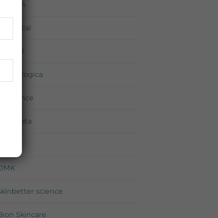
Environ
iS Clinical
Medik8
Dermalogica
Exuviance
Neostrata
Priori
DMK
skinbetter science
Bion Skincare