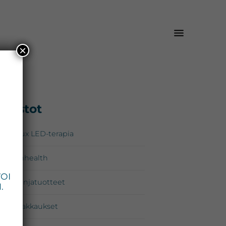
×
isijainen
Osastot
*
upalkki
Omnilux LED-terapia
Zo Skinhealth
VOI
Kampanjatuotteet
.
Lahjapakkaukset