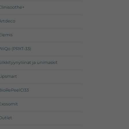
Clinisoothe+
Artdeco
Elemis
WiQo (PRXT-33)
Silkkityynyliinat ja unimaskit
Lipsmart
BioRePeelCI33
Exosomit
Outlet