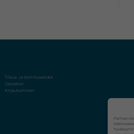
Verkkokauppa
Tilaus- ja toimitusehdot
Ostoskori
Kirjautuminen
Parhaan ko
tallentaaks
hyväksymine