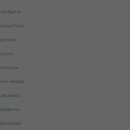
Ella Baché
Sothys Paris
Gernétic
Guinot
Heliocare
Jane Iredale
Lahjakortit
Academie
RevitaLash