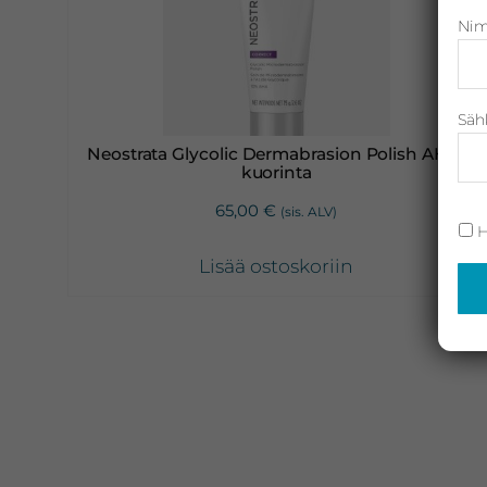
Nim
Neostrata,
Revitalash,
Jane
Iredale,
Säh
By
Neostrata Glycolic Dermabrasion Polish AHA-
kuorinta
Raili
ja
65,00
€
(sis. ALV)
H
Heliocare
Lisää ostoskoriin