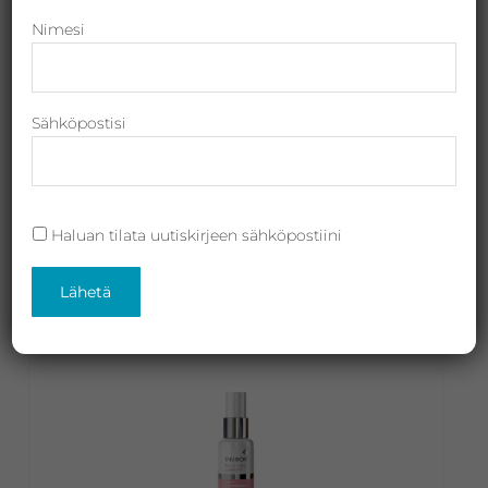
Revitalash,
Nimesi
Jane
Iredale,
By
Sähköpostisi
Raili
Ella Baché Micro Peeling Essence, heleyttävä
ja
hoitovesi 125ml
Heliocare
49,00
€
(sis. ALV)
Haluan tilata uutiskirjeen sähköpostiini
Lisää ostoskoriin