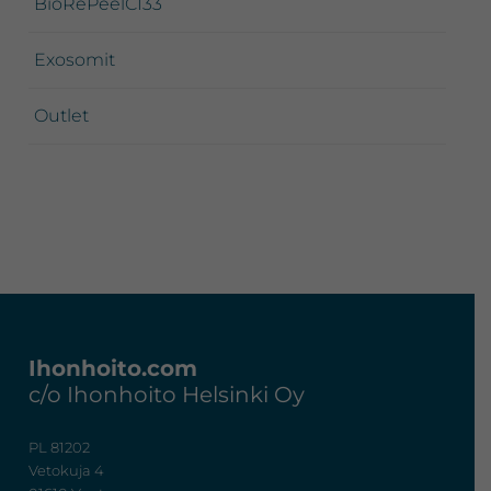
BioRePeelCI33
Exosomit
Outlet
Footer
Ihonhoito.com
c/o Ihonhoito Helsinki Oy
PL 81202
Vetokuja 4