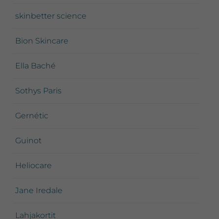
skinbetter science
Bion Skincare
Ella Baché
Sothys Paris
Gernétic
Guinot
Heliocare
Jane Iredale
Lahjakortit