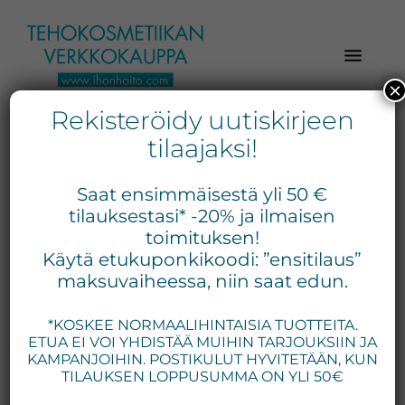
Hyppää
Hyppää
Hyppää
pääsisältöön
ensisijaiseen
alatunnisteeseen
sivupalkkiin
×
Rekisteröidy uutiskirjeen
Verkkokaupasta
Ihonhoito.com
laadukkaat
tilaajaksi!
-
kosmetiikka
hoitovesi
Kosmetiikan
tuotteet:
Saat ensimmäisestä yli 50 €
Exuviance,
verkkokauppa
tilauksestasi* -20% ja ilmaisen
Environ,
toimituksen!
-
Näytetään kaikki 6 tulosta
Käytä etukuponkikoodi: ”ensitilaus”
Medik8,
Tilaa
maksuvaiheessa, niin saat edun.
iS
jo
Clinical,
*KOSKEE NORMAALIHINTAISIA TUOTTEITA.
tänään
Priori,
ETUA EI VOI YHDISTÄÄ MUIHIN TARJOUKSIIN JA
Bion,
KAMPANJOIHIN. POSTIKULUT HYVITETÄÄN, KUN
Gernétic,
TILAUKSEN LOPPUSUMMA ON YLI 50€
Neostrata,