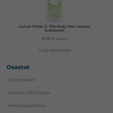
Guinot Plaisir D´Été Body Mist, hoitava
tuoksuvesi
87,00
€
(sis. ALV)
Lisää ostoskoriin
Ensisijainen
Osastot
sivupalkki
Zo Skinhealth
Omnilux LED-terapia
Kampanjatuotteet