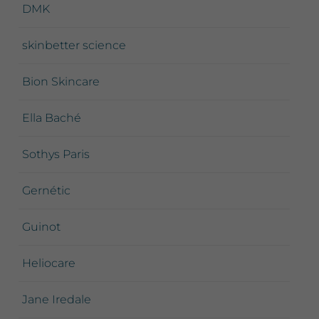
DMK
skinbetter science
Bion Skincare
Ella Baché
Sothys Paris
Gernétic
Guinot
Heliocare
Jane Iredale