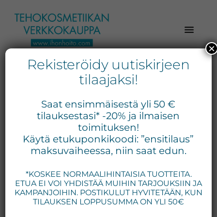
Hyppää
Hyppää
Hyppää
pääsisältöön
ensisijaiseen
alatunnisteeseen
sivupalkkiin
×
Rekisteröidy uutiskirjeen
Verkkokaupasta
Ihonhoito.com
laadukkaat
tilaajaksi!
-
kosmetiikka
kemiallinen kuorinta
Kosmetiikan
tuotteet:
Saat ensimmäisestä yli 50 €
Exuviance,
verkkokauppa
tilauksestasi* -20% ja ilmaisen
Environ,
toimituksen!
-
Näytetään ainoa tulos
Käytä etukuponkikoodi: ”ensitilaus”
Medik8,
Tilaa
maksuvaiheessa, niin saat edun.
iS
jo
Clinical,
*KOSKEE NORMAALIHINTAISIA TUOTTEITA.
tänään
Priori,
ETUA EI VOI YHDISTÄÄ MUIHIN TARJOUKSIIN JA
Bion,
KAMPANJOIHIN. POSTIKULUT HYVITETÄÄN, KUN
Gernétic,
TILAUKSEN LOPPUSUMMA ON YLI 50€
Neostrata,