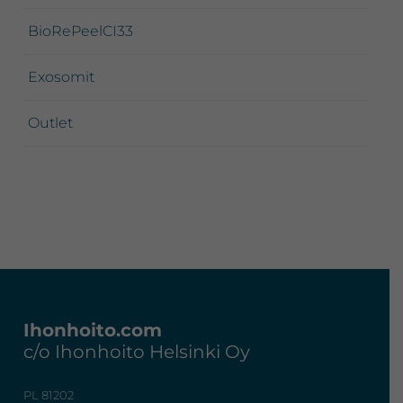
BioRePeelCI33
Exosomit
Outlet
Footer
Ihonhoito.com
c/o Ihonhoito Helsinki Oy
PL 81202