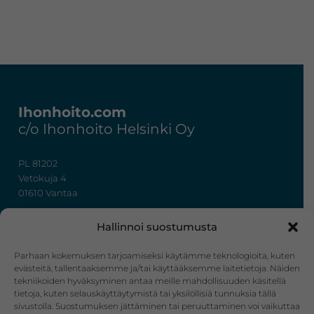
Footer
Ihonhoito.com
c/o Ihonhoito Helsinki Oy
PL 81202
Vetokuja 4
01610 Vantaa
+358 50 367 7724
Hallinnoi suostumusta
y-tunnus: 3322636-4
info@ihonhoito.com
Parhaan kokemuksen tarjoamiseksi käytämme teknologioita, kuten
evästeitä, tallentaaksemme ja/tai käyttääksemme laitetietoja. Näiden
tekniikoiden hyväksyminen antaa meille mahdollisuuden käsitellä
Facebook
Instagram
tietoja, kuten selauskäyttäytymistä tai yksilöllisiä tunnuksia tällä
sivustolla. Suostumuksen jättäminen tai peruuttaminen voi vaikuttaa