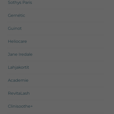
Sothys Paris
Gernétic
Guinot
Heliocare
Jane Iredale
Lahjakortit
Academie
RevitaLash
Clinisoothe+