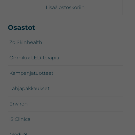
Lisää ostoskoriin
Ensisijainen
Osastot
sivupalkki
Zo Skinhealth
Omnilux LED-terapia
Kampanjatuotteet
Lahjapakkaukset
Environ
iS Clinical
Medik8