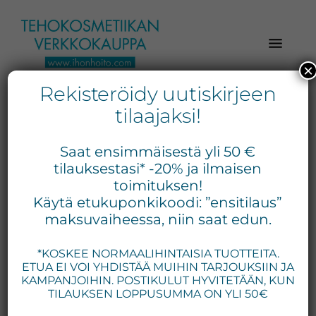
Hyppää
Hyppää
Hyppää
pääsisältöön
ensisijaiseen
alatunnisteeseen
sivupalkkiin
×
Rekisteröidy uutiskirjeen
Verkkokaupasta
Ihonhoito.com
laadukkaat
tilaajaksi!
-
kosmetiikka
kulmageeli
Kosmetiikan
tuotteet:
Saat ensimmäisestä yli 50 €
Exuviance,
verkkokauppa
tilauksestasi* -20% ja ilmaisen
Environ,
toimituksen!
-
Näytetään kaikki 3 tulosta
Käytä etukuponkikoodi: ”ensitilaus”
Medik8,
Tilaa
maksuvaiheessa, niin saat edun.
iS
jo
Clinical,
*KOSKEE NORMAALIHINTAISIA TUOTTEITA.
tänään
Priori,
ETUA EI VOI YHDISTÄÄ MUIHIN TARJOUKSIIN JA
Bion,
Tällä
KAMPANJOIHIN. POSTIKULUT HYVITETÄÄN, KUN
Gernétic,
tuotteella
TILAUKSEN LOPPUSUMMA ON YLI 50€
Neostrata,
on