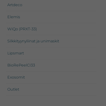
Artdeco
Elemis
WiQo (PRXT-33)
Silkkityynyliinat ja unimaskit
Lipsmart
BioRePeelCI33
Exosomit
Outlet