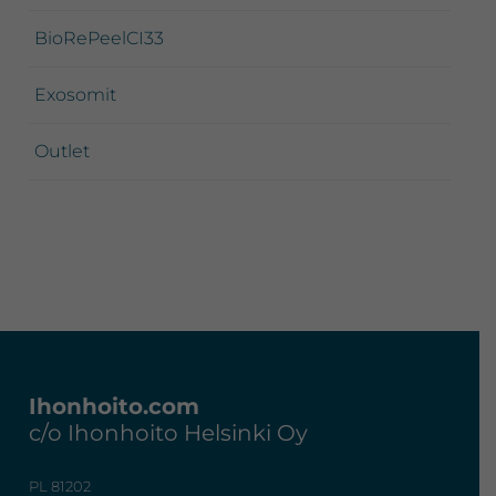
BioRePeelCI33
Exosomit
Outlet
Footer
Ihonhoito.com
c/o Ihonhoito Helsinki Oy
PL 81202