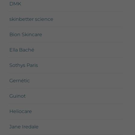
DMK
skinbetter science
Bion Skincare
Ella Baché
Sothys Paris
Gernétic
Guinot
Heliocare
Jane Iredale