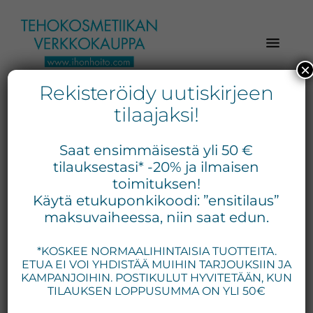
Hyppää
Hyppää
Hyppää
pääsisältöön
ensisijaiseen
alatunnisteeseen
sivupalkkiin
×
Rekisteröidy uutiskirjeen
Verkkokaupasta
Ihonhoito.com
laadukkaat
tilaajaksi!
-
kosmetiikka
meikkipuuteri
Kosmetiikan
tuotteet:
Saat ensimmäisestä yli 50 €
Exuviance,
verkkokauppa
tilauksestasi* -20% ja ilmaisen
Environ,
toimituksen!
-
Näytetään ainoa tulos
Käytä etukuponkikoodi: ”ensitilaus”
Medik8,
Tilaa
maksuvaiheessa, niin saat edun.
iS
jo
Clinical,
*KOSKEE NORMAALIHINTAISIA TUOTTEITA.
tänään
Priori,
ETUA EI VOI YHDISTÄÄ MUIHIN TARJOUKSIIN JA
Bion,
Tällä
KAMPANJOIHIN. POSTIKULUT HYVITETÄÄN, KUN
Gernétic,
tuotteella
TILAUKSEN LOPPUSUMMA ON YLI 50€
Neostrata,
on