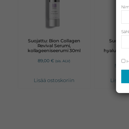
Nim
Neostrata,
Revitalash,
Jane
Iredale,
Säh
By
Suojattu: Bion Collagen
Suojattu
Revival Serumi,
Hydr
Raili
kollageeniseerumi 30ml
hyaluroni
3
ja
89,00
€
H
(sis. ALV)
Heliocare
56,00
Lisää ostoskoriin
Lisää o