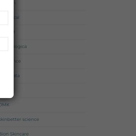
Environ
iS Clinical
Medik8
Dermalogica
Exuviance
Neostrata
Priori
DMK
skinbetter science
Bion Skincare