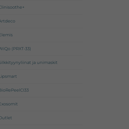
Clinisoothe+
Artdeco
Elemis
WiQo (PRXT-33)
Silkkityynyliinat ja unimaskit
Lipsmart
BioRePeelCI33
Exosomit
Outlet