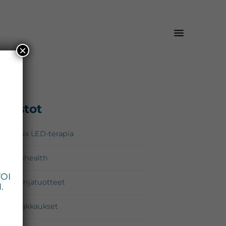
×
isijainen
Osastot
*
upalkki
Omnilux LED-terapia
Zo Skinhealth
VOI
Kampanjatuotteet
.
Lahjapakkaukset