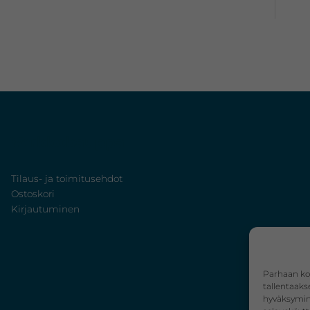
Verkkokauppa
Tilaus- ja toimitusehdot
Ostoskori
Kirjautuminen
Parhaan ko
tallentaaks
hyväksymine