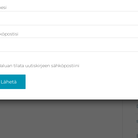
esi
köpostisi
: Bion Pure
Suojattu: Bion Vitamin A +
ation,
Antioxidant Complex,
happoseerumi
uudistava seerumi, 30 ml
0ml
41,00
€
aluan tilata uutiskirjeen sähköpostiini
(sis. ALV)
€
(sis. ALV)
stoskoriin
Lisää ostoskoriin