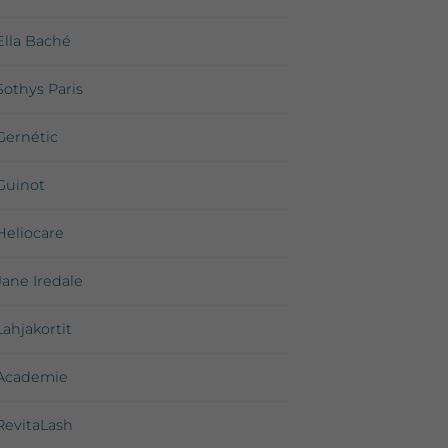
Ella Baché
Sothys Paris
Gernétic
Guinot
Heliocare
Jane Iredale
Lahjakortit
Academie
RevitaLash