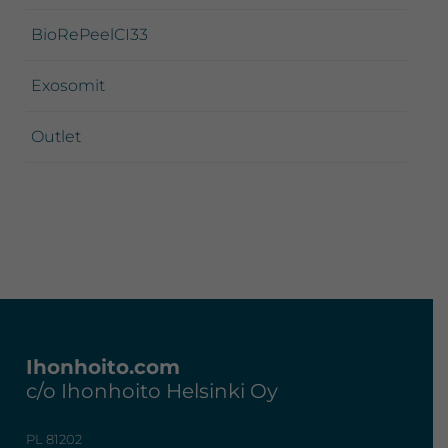
BioRePeelCI33
Exosomit
Outlet
Footer
Ihonhoito.com
c/o Ihonhoito Helsinki Oy
PL 81202