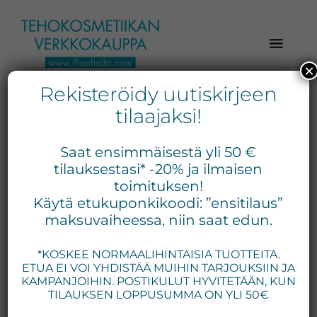
Hyppää
Hyppää
Hyppää
pääsisältöön
ensisijaiseen
alatunnisteeseen
sivupalkkiin
×
Rekisteröidy uutiskirjeen
Verkkokaupasta
Ihonhoito.com
laadukkaat
tilaajaksi!
-
kosmetiikka
ripsiseerumi
Kosmetiikan
tuotteet:
Saat ensimmäisestä yli 50 €
Exuviance,
verkkokauppa
tilauksestasi* -20% ja ilmaisen
Environ,
toimituksen!
-
Näytetään ainoa tulos
Käytä etukuponkikoodi: ”ensitilaus”
Medik8,
Tilaa
maksuvaiheessa, niin saat edun.
iS
jo
Clinical,
*KOSKEE NORMAALIHINTAISIA TUOTTEITA.
tänään
Priori,
ETUA EI VOI YHDISTÄÄ MUIHIN TARJOUKSIIN JA
Bion,
KAMPANJOIHIN. POSTIKULUT HYVITETÄÄN, KUN
Gernétic,
TILAUKSEN LOPPUSUMMA ON YLI 50€
Neostrata,