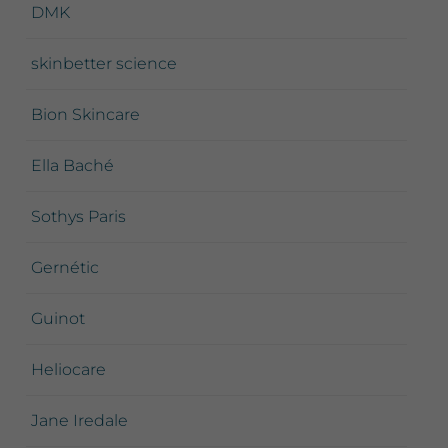
DMK
skinbetter science
Bion Skincare
Ella Baché
Sothys Paris
Gernétic
Guinot
Heliocare
Jane Iredale