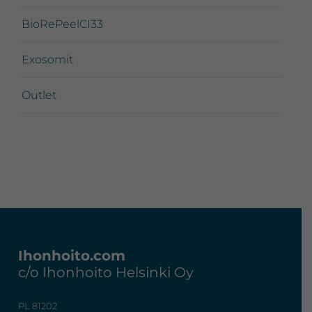
BioRePeelCI33
Exosomit
Outlet
Footer
Ihonhoito.com
c/o Ihonhoito Helsinki Oy
PL 81202