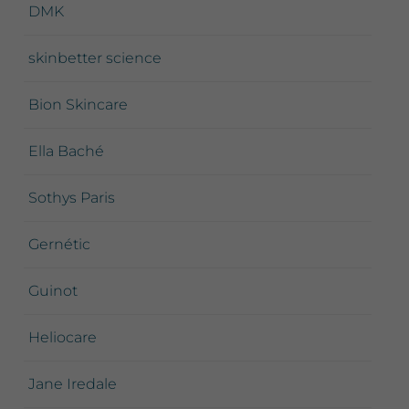
DMK
skinbetter science
Bion Skincare
Ella Baché
Sothys Paris
Gernétic
Guinot
Heliocare
Jane Iredale