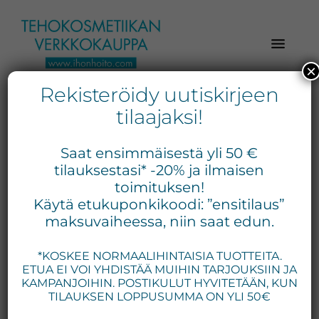
Hyppää
Hyppää
Hyppää
pääsisältöön
ensisijaiseen
alatunnisteeseen
sivupalkkiin
×
Rekisteröidy uutiskirjeen
Verkkokaupasta
Ihonhoito.com
laadukkaat
tilaajaksi!
-
kosmetiikka
sheetnaamio
Kosmetiikan
tuotteet:
Saat ensimmäisestä yli 50 €
Exuviance,
verkkokauppa
tilauksestasi* -20% ja ilmaisen
Environ,
toimituksen!
-
Näytetään ainoa tulos
Käytä etukuponkikoodi: ”ensitilaus”
Medik8,
Tilaa
maksuvaiheessa, niin saat edun.
iS
jo
Clinical,
*KOSKEE NORMAALIHINTAISIA TUOTTEITA.
tänään
Priori,
ETUA EI VOI YHDISTÄÄ MUIHIN TARJOUKSIIN JA
Bion,
Tällä
KAMPANJOIHIN. POSTIKULUT HYVITETÄÄN, KUN
Gernétic,
tuotteella
TILAUKSEN LOPPUSUMMA ON YLI 50€
Neostrata,
on