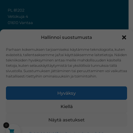
PL 81202
Vetokuja 4
01610 Vantaa
+358 50 367 7724
Hallinnoi suostumusta
y-tunnus: 3322636-4
info@ihonhoito.com
Parhaan kokemuksen tarjoamiseksi käytämme teknologioita, kuten
evästeitä, tallentaaksemme ja/tai käyttääksemme laitetietoja. Näiden
tekniikoiden hyväksyminen antaa meille mahdollisuuden käsitellä
Facebook
Instagram
tietoja, kuten selauskäyttäytymistä tai yksilöllisiä tunnuksia tällä
sivustolla. Suostumuksen jättäminen tai peruuttaminen voi vaikuttaa
Verkkokauppa
haitallisesti tiettyihin ominaisuuksiin ja toimintoihin.
Tilaus- ja toimitusehdot
Hyväksy
Ostoskori
Kirjautuminen
Kiellä
Näytä asetukset
0