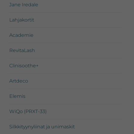
Jane Iredale
Lahjakortit
Academie
RevitaLash
Clinisoothe+
Artdeco
Elemis
WiQo (PRXT-33)
Silkkityynyliinat ja unimaskit