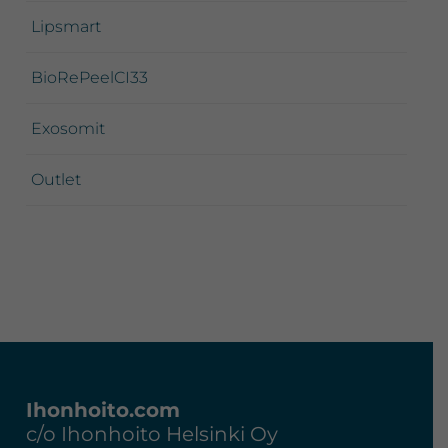
Lipsmart
BioRePeelCI33
Exosomit
Outlet
Footer
Ihonhoito.com
c/o Ihonhoito Helsinki Oy