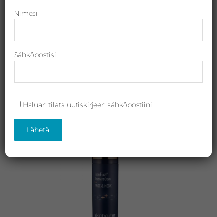
Revitalash,
Nimesi
Jane
Iredale,
By
Sähköpostisi
Raili
Suojattu: AlphaRet Exfoliating Peel Pad FACE,
ja
kuorintatyynyt Alpha-Ret -teknologialla, 30kpl
Heliocare
169,00
€
(sis. ALV)
Haluan tilata uutiskirjeen sähköpostiini
Lisää ostoskoriin