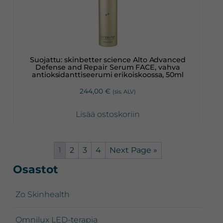
Suojattu: skinbetter science Alto Advanced
Defense and Repair Serum FACE, vahva
antioksidanttiseerumi erikoiskoossa, 50ml
244,00
€
(sis. ALV)
Lisää ostoskoriin
1
2
3
4
Next Page »
Ensisijainen
Osastot
sivupalkki
Zo Skinhealth
Omnilux LED-terapia