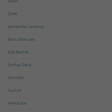
Priori
DMK
skinbetter science
Bion Skincare
Ella Baché
Sothys Paris
Gernétic
Guinot
Heliocare