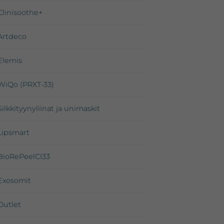
Clinisoothe+
Artdeco
Elemis
WiQo (PRXT-33)
Silkkityynyliinat ja unimaskit
Lipsmart
BioRePeelCI33
Exosomit
Outlet