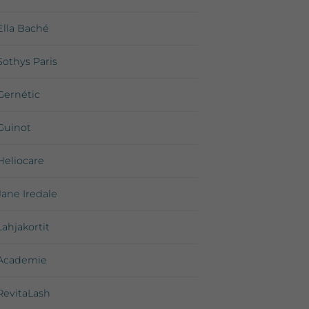
Ella Baché
Sothys Paris
Gernétic
Guinot
Heliocare
Jane Iredale
Lahjakortit
Academie
RevitaLash