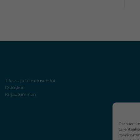
Verkkokauppa
Tilaus- ja toimitusehdot
Ostoskori
Kirjautuminen
Parhaan ko
tallentaaks
hyväksymine