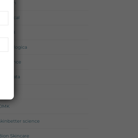
Environ
iS Clinical
Medik8
Dermalogica
Exuviance
Neostrata
Priori
DMK
skinbetter science
Bion Skincare