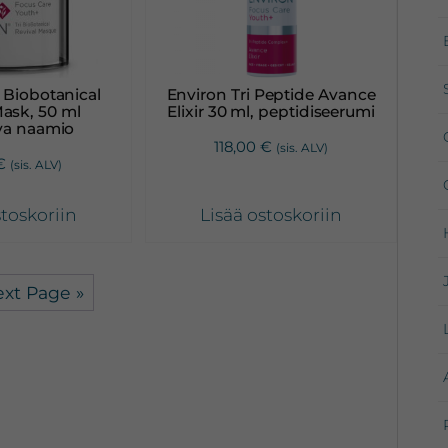
 Biobotanical
Environ Tri Peptide Avance
Mask, 50 ml
Elixir 30 ml, peptidiseerumi
va naamio
118,00
€
(sis. ALV)
€
(sis. ALV)
stoskoriin
Lisää ostoskoriin
xt Page »