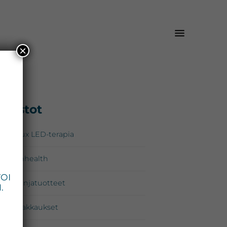
×
isijainen
Osastot
*
upalkki
Omnilux LED-terapia
Zo Skinhealth
VOI
Kampanjatuotteet
.
Lahjapakkaukset