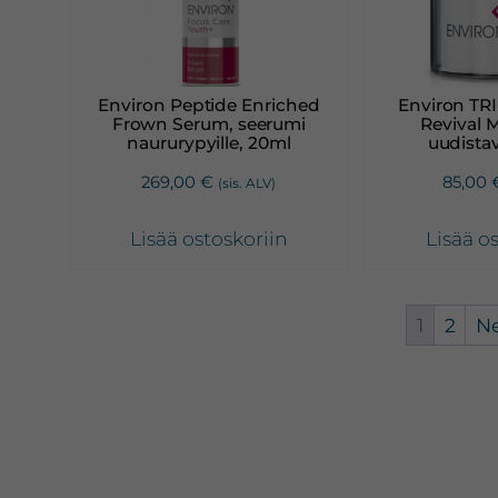
Environ Peptide Enriched
Environ TRI
Frown Serum, seerumi
Revival 
naururypyille, 20ml
uudista
269,00
€
85,00
(sis. ALV)
Lisää ostoskoriin
Lisää o
1
2
Ne