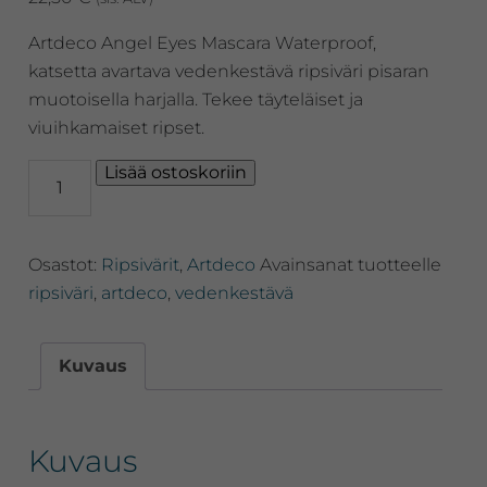
Artdeco Angel Eyes Mascara Waterproof,
katsetta avartava vedenkestävä ripsiväri pisaran
muotoisella harjalla. Tekee täyteläiset ja
viuihkamaiset ripset.
Artdeco
Lisää ostoskoriin
Angel
Eyes
Mascara
Osastot:
Ripsivärit
,
Artdeco
Avainsanat tuotteelle
Waterproof,
katsetta
ripsiväri
,
artdeco
,
vedenkestävä
avartava
vedenkestävä
ripsiväri
Kuvaus
määrä
Kuvaus