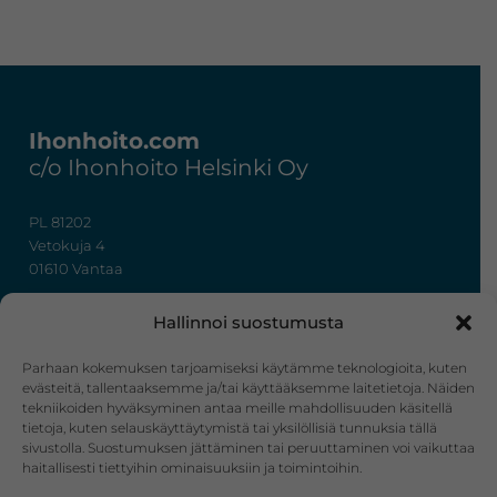
Footer
Ihonhoito.com
c/o Ihonhoito Helsinki Oy
PL 81202
Vetokuja 4
01610 Vantaa
+358 50 367 7724
Hallinnoi suostumusta
y-tunnus: 3322636-4
info@ihonhoito.com
Parhaan kokemuksen tarjoamiseksi käytämme teknologioita, kuten
evästeitä, tallentaaksemme ja/tai käyttääksemme laitetietoja. Näiden
tekniikoiden hyväksyminen antaa meille mahdollisuuden käsitellä
Facebook
Instagram
tietoja, kuten selauskäyttäytymistä tai yksilöllisiä tunnuksia tällä
sivustolla. Suostumuksen jättäminen tai peruuttaminen voi vaikuttaa
Verkkokauppa
haitallisesti tiettyihin ominaisuuksiin ja toimintoihin.