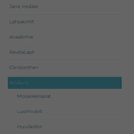
Jane Iredale
Lahjakortit
Academie
RevitaLash
Clinisoothe+
Artdeco
Mosaiikkirasiat
Luomivärit
Huulikiillot