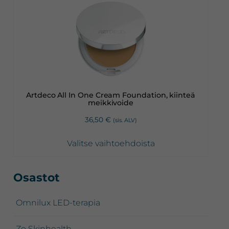
tuotteella
on
useampi
muunnelma.
Voit
tehdä
valinnat
Artdeco All In One Cream Foundation, kiinteä
tuotteen
meikkivoide
sivulla.
36,50
€
(sis. ALV)
Valitse vaihtoehdoista
Ensisijainen
Osastot
sivupalkki
Omnilux LED-terapia
Zo Skinhealth