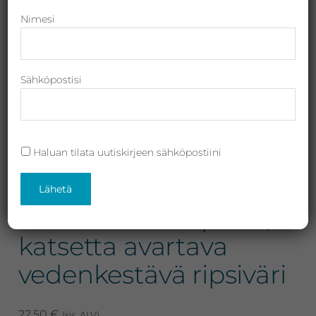
Revitalash,
Nimesi
Jane
Iredale,
By
Sähköpostisi
Raili
ja
Heliocare
Haluan tilata uutiskirjeen sähköpostiini
Artdeco Angel Eyes
Mascara Waterproof,
katsetta avartava
vedenkestävä ripsiväri
22,50
€
(sis. ALV)