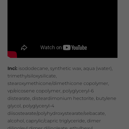
Inci:
isododecane, synthetic wax, aqua (water),
trimethylsiloxysilicate,
stearoxymethicone/dimethicone copolymer,
vp/eicosene copolymer, polyglyceryl-6
distearate, disteardimonium hectorite, butylene
glycol, polyglyceryl-4
diisostearate/polyhydroxystearate/sebacate,
alcohol, caprylic/capric triglyceride, dimer
dilinoleyl dimer dilinoleate, ethylhexyl