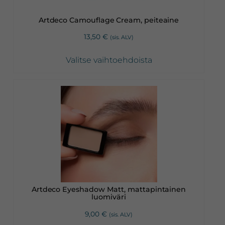
tehdä
valinnat
Artdeco Camouflage Cream, peiteaine
tuotteen
13,50
€
(sis. ALV)
sivulla.
Valitse vaihtoehdoista
Tällä
tuotteella
on
useampi
muunnelma.
Voit
tehdä
valinnat
Artdeco Eyeshadow Matt, mattapintainen
tuotteen
luomiväri
sivulla.
9,00
€
(sis. ALV)