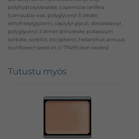
polyhydroxystearate, copernicia cerifera
(carnauba) wax, polyglyceryl-3 oleate,
ethylhexylglycerin, caprylyl glycol, diisostearoyl
polyglyceryl-3 dimer dilinoleate, potassium
sorbate, sorbitol, tocopherol, helianthus annuus
(sunflower) seed oil, ci 77499 (iron oxides)
Tutustu myös
Tällä
tuotteella
on
useampi
muunnelma.
Voit