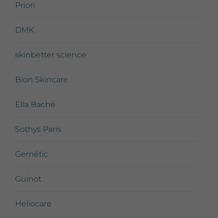
Priori
DMK
skinbetter science
Bion Skincare
Ella Baché
Sothys Paris
Gernétic
Guinot
Heliocare