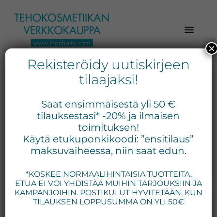
Hyppää
Hyppää
Hyppää
pääsisältöön
ensisijaiseen
alatunnisteeseen
sivupalkkiin
×
Rekisteröidy uutiskirjeen
Verkkokaupasta
Ihonhoito.com
laadukkaat
tilaajaksi!
-
kosmetiikka
Kosmetiikan
tuotteet:
Saat ensimmäisestä yli 50 €
Exuviance,
verkkokauppa
tilauksestasi* -20% ja ilmaisen
Environ,
toimituksen!
-
Käytä etukuponkikoodi: ”ensitilaus”
Medik8,
Tilaa
maksuvaiheessa, niin saat edun.
iS
jo
Clinical,
*KOSKEE NORMAALIHINTAISIA TUOTTEITA.
tänään
Priori,
ETUA EI VOI YHDISTÄÄ MUIHIN TARJOUKSIIN JA
Bion,
KAMPANJOIHIN. POSTIKULUT HYVITETÄÄN, KUN
Gernétic,
TILAUKSEN LOPPUSUMMA ON YLI 50€
Neostrata,