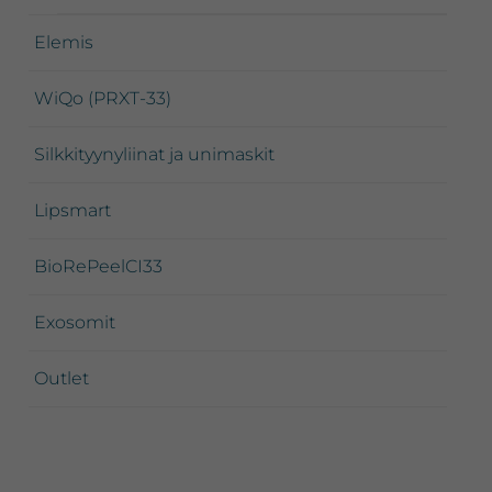
Elemis
WiQo (PRXT-33)
Silkkityynyliinat ja unimaskit
Lipsmart
BioRePeelCI33
Exosomit
Outlet