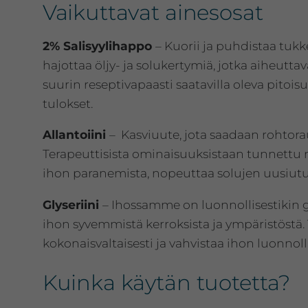
Vaikuttavat ainesosat
2% Salisyylihappo
– Kuorii ja puhdistaa tuk
hajottaa öljy- ja solukertymiä, jotka aiheutta
suurin reseptivapaasti saatavilla oleva pitois
tulokset.
Allantoiini
– Kasviuute, jota saadaan rohtora
Terapeuttisista ominaisuuksistaan tunnettu m
ihon paranemista, nopeuttaa solujen uusiut
Glyseriini
– Ihossamme on luonnollisestikin gl
ihon syvemmistä kerroksista ja ympäristöstä
kokonaisvaltaisesti ja vahvistaa ihon luonnoll
Kuinka käytän tuotetta?