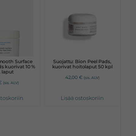
mooth Surface
Suojattu: Bion Peel Pads,
ds kuorivat 10 %
kuorivat hoitolaput 50 kpl
 laput
42,00
€
(sis. ALV)
€
(sis. ALV)
stoskoriin
Lisää ostoskoriin