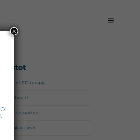
×
isijainen
Osastot
*
upalkki
Omnilux LED-terapia
Zo Skinhealth
VOI
Kampanjatuotteet
.
Lahjapakkaukset