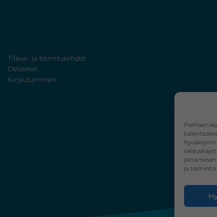
Verkkokauppa
Tilaus- ja toimitusehdot
Ostoskori
Kirjautuminen
Parhaan ko
tallentaaks
hyväksymine
selauskäytt
jättäminen 
ja toimintoi
Hy