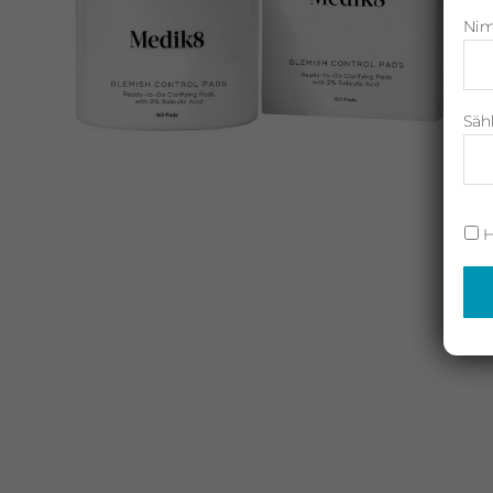
Nim
Neostrata,
Revitalash,
Jane
Iredale,
Säh
By
Raili
ja
H
Heliocare