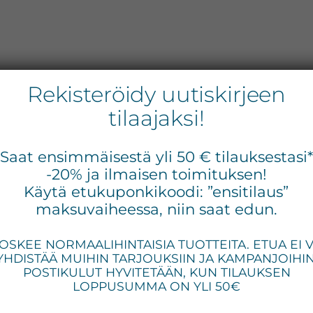
Rekisteröidy uutiskirjeen
tilaajaksi!
Medik8 Blemish
Ens
Saat ensimmäisestä yli 50 € tilauksestasi
siv
-20% ja ilmaisen toimituksen!
Control Pads™
Käytä etukuponkikoodi: ”ensitilaus”
kuorivat hoitolaput
maksuvaiheessa, niin saat edun.
epäpuhtaalle iholle
OSKEE NORMAALIHINTAISIA TUOTTEITA. ETUA EI 
YHDISTÄÄ MUIHIN TARJOUKSIIN JA KAMPANJOIHIN
POSTIKULUT HYVITETÄÄN, KUN TILAUKSEN
LOPPUSUMMA ON YLI 50€
45,00
€
(sis. ALV)