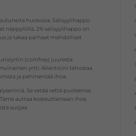
keutuneita huokosia. Salisyylihappo
vat näppylöitä. 2% salisyylihappo on
uus ja takaa parhaat mahdolliset
unioyrtin (comfrey) juuresta.
uinainen yrtti. Allantoiini tehostaa
umista ja pehmentää ihoa.
yseriiniä. Se vetää vettä puoleensa
. Tämä auttaa kosteuttamaan ihoa
ista suojaa.