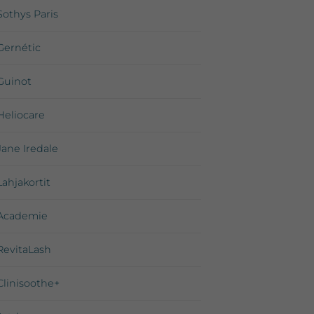
Sothys Paris
Gernétic
Guinot
Heliocare
Jane Iredale
Lahjakortit
Academie
RevitaLash
Clinisoothe+