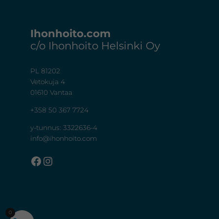
Footer
Ihonhoito.com
c/o Ihonhoito Helsinki Oy
PL 81202
Vetokuja 4
01610 Vantaa
+358 50 367 7724
y-tunnus: 3322636-4
info@ihonhoito.com
Facebook
Instagram
0