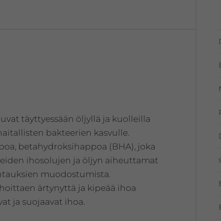
iholle
määrä
t täyttyessään öljyllä ja kuolleilla
aitallisten bakteerien kasvulle.
ppoa, betahydroksihappoa (BHA), joka
leiden ihosolujen ja öljyn aiheuttamat
htauksien muodostumista.
oittaen ärtynyttä ja kipeää ihoa
vat ja suojaavat ihoa.