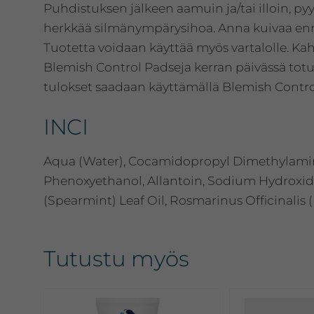
Puhdistuksen jälkeen aamuin ja/tai illoin, pyy
herkkää silmänympärysihoa. Anna kuivaa enn
Tuotetta voidaan käyttää myös vartalolle. K
Blemish Control Padseja kerran päivässä totut
tulokset saadaan käyttämällä Blemish Control
INCI
Aqua (Water), Cocamidopropyl Dimethylamine,
Phenoxyethanol, Allantoin, Sodium Hydroxide
(Spearmint) Leaf Oil, Rosmarinus Officinalis 
Tutustu myös