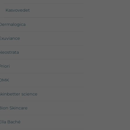
Kasvovedet
Dermalogica
Exuviance
Neostrata
Priori
DMK
skinbetter science
Bion Skincare
Ella Baché