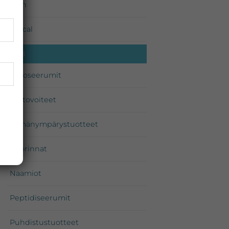
Environ
iS Clinical
Medik8
Tehoseerumit
Hoitovoiteet
Silmänympärystuotteet
Kuorinnat
Naamiot
Peptidiseerumit
Puhdistustuotteet