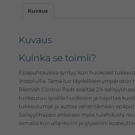
Kuvaus
Kuvaus
Kuinka se toimii?
Epäpuhtauksia syntyy, kun huokoset tukkeutuva
ihosoluilla. Tämä luo täydellisen ympäristön h
Blemish Control Pads sisältää 2% salisyyliha
tunkeutuu syvälle huokosiin ja hajottaa kuol
tukkeutumat ja auttaa vähentämään epäpu
Salisyylihappo ehkäisee myös tulehdusta rauh
samalla kun allantoiini ja glyseriini kosteutta