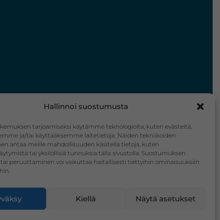
Hallinnoi suostumusta
kemuksen tarjoamiseksi käytämme teknologioita, kuten evästeitä,
emme ja/tai käyttääksemme laitetietoja. Näiden tekniikoiden
n antaa meille mahdollisuuden käsitellä tietoja, kuten
äytymistä tai yksilöllisiä tunnuksia tällä sivustolla. Suostumuksen
tai peruuttaminen voi vaikuttaa haitallisesti tiettyihin ominaisuuksiin
hin.
väksy
Kiellä
Näytä asetukset