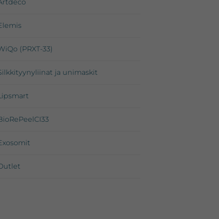
Artdeco
Elemis
WiQo (PRXT-33)
Silkkityynyliinat ja unimaskit
Lipsmart
BioRePeelCI33
Exosomit
Outlet