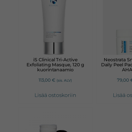
iS Clinical Tri-Active
Neostrata S
Exfoliating Masque, 120 g
Daily Peel Pa
kuorintanaamio
AHA
113,00
€
79,00
(sis. ALV)
Lisää ostoskoriin
Lisää o