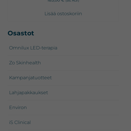
185,00
€
(sis. ALV)
Lisää ostoskoriin
Ensisijainen
Osastot
sivupalkki
Omnilux LED-terapia
Zo Skinhealth
Kampanjatuotteet
Lahjapakkaukset
Environ
iS Clinical