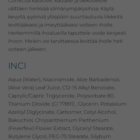
Correctia kasvoille, kaulalle ja dekolteelle
välttäen herkkää silmänympärysihoa. Käytä
kevyitä, pyöriviä ylöspäiin suuntautuvia liikkeitä
levittääksesi ja imeyttääksesi voiteen iholle.
Herkemmillä ihoalueilla taputtele voide kevyesti
ihoon. Meikin voi tarvittaessa levittää iholle heti
voiteen jälkeen.
INCI
Aqua (Water), Niacinamide, Aloe Barbadensis
(Aloe Vera) Leaf Juice, C12-15 Alkyl Benzoate,
Caprylic/Capric Triglyceride, Polysorbate 80,
Titanium Dioxide (CI 77891) , Glycerin, Potassium
Azeloyl Diglycinate, Carbomer, Cetyl Alcohol,
Bakuchiol, Chrysanthemum Parthenium
(Feverfew) Flower Extract, Glyceryl Stearate,
Butylene Glycol, PEG-75 Stearate, Silybum