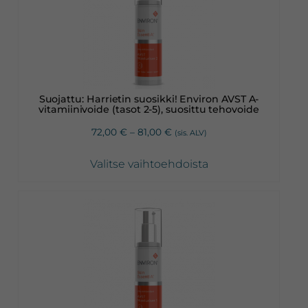
on
useampi
muunnelma.
Voit
tehdä
valinnat
Suojattu: Harrietin suosikki! Environ AVST A-
tuotteen
vitamiinivoide (tasot 2-5), suosittu tehovoide
sivulla.
Hintaluokka:
72,00
€
–
81,00
€
(sis. ALV)
72,00 €
-
Valitse vaihtoehdoista
81,00 €