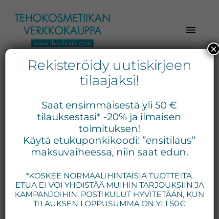
Hyppää
Hyppää
Hyppää
pääsisältöön
ensisijaiseen
alatunnisteeseen
sivupalkkiin
×
Rekisteröidy uutiskirjeen
Verkkokaupasta
Ihonhoito.com
laadukkaat
tilaajaksi!
-
kosmetiikka
Kosmetiikan
tuotteet:
Saat ensimmäisestä yli 50 €
Exuviance,
verkkokauppa
tilauksestasi* -20% ja ilmaisen
Environ,
toimituksen!
-
Käytä etukuponkikoodi: ”ensitilaus”
Medik8,
Tilaa
maksuvaiheessa, niin saat edun.
iS
jo
Clinical,
*KOSKEE NORMAALIHINTAISIA TUOTTEITA.
tänään
Priori,
ETUA EI VOI YHDISTÄÄ MUIHIN TARJOUKSIIN JA
Bion,
KAMPANJOIHIN. POSTIKULUT HYVITETÄÄN, KUN
Gernétic,
TILAUKSEN LOPPUSUMMA ON YLI 50€
Neostrata,