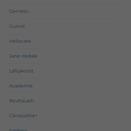
Gernétic
Guinot
Heliocare
Jane Iredale
Lahjakortit
Academie
RevitaLash
Clinisoothe+
Artdeco