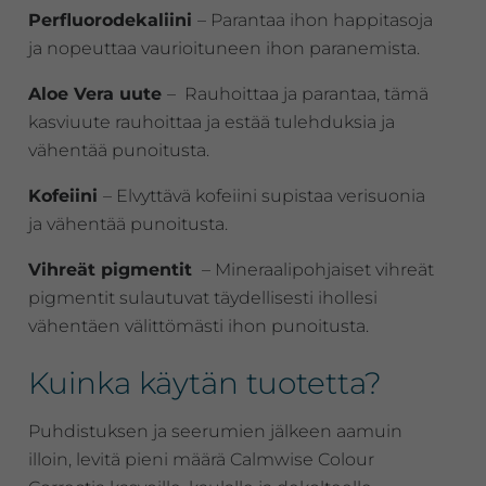
Perfluorodekaliini
– Parantaa ihon happitasoja
ja nopeuttaa vaurioituneen ihon paranemista.
Aloe Vera uute
– Rauhoittaa ja parantaa, tämä
kasviuute rauhoittaa ja estää tulehduksia ja
vähentää punoitusta.
Kofeiini
– Elvyttävä kofeiini supistaa verisuonia
ja vähentää punoitusta.
Vihreät pigmentit
– Mineraalipohjaiset vihreät
pigmentit sulautuvat täydellisesti ihollesi
vähentäen välittömästi ihon punoitusta.
Kuinka käytän tuotetta?
Puhdistuksen ja seerumien jälkeen aamuin
illoin, levitä pieni määrä Calmwise Colour