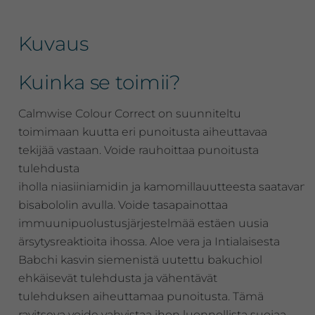
Kuvaus
Kuinka se toimii?
Calmwise Colour Correct on suunniteltu
toimimaan kuutta eri punoitusta aiheuttavaa
tekijää vastaan. Voide rauhoittaa punoitusta
tulehdusta
iholla niasiiniamidin ja kamomillauutteesta saatavan
bisabololin avulla. Voide tasapainottaa
immuunipuolustusjärjestelmää estäen uusia
ärsytysreaktioita ihossa. Aloe vera ja Intialaisesta
Babchi kasvin siemenistä uutettu bakuchiol
ehkäisevät tulehdusta ja vähentävät
tulehduksen aiheuttamaa punoitusta. Tämä
ravitseva voide vahvistaa ihon luonnollista suojaa