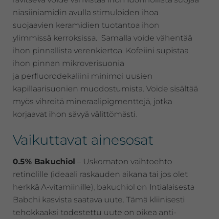
niasiiniamidin avulla stimuloiden ihoa
suojaavien keramidien tuotantoa ihon
ylimmissä kerroksissa. Samalla voide vähentää
ihon pinnallista verenkiertoa. Kofeiini supistaa
ihon pinnan mikroverisuonia
ja perfluorodekaliini minimoi uusien
kapillaarisuonien muodostumista. Voide sisältää
myös vihreitä mineraalipigmenttejä, jotka
korjaavat ihon sävyä välittömästi.
Vaikuttavat ainesosat
0.5% Bakuchiol
– Uskomaton vaihtoehto
retinolille (ideaali raskauden aikana tai jos olet
herkkä A-vitamiinille), bakuchiol on Intialaisesta
Babchi kasvista saatava uute. Tämä kliinisesti
tehokkaaksi todestettu uute on oikea anti-