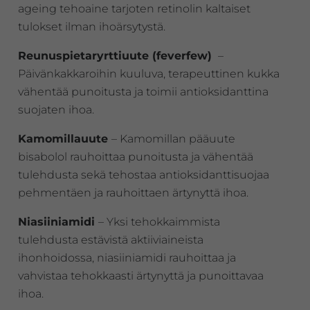
ageing tehoaine tarjoten retinolin kaltaiset
tulokset ilman ihoärsytystä.
Reunuspietaryrttiuute (feverfew)
–
Päivänkakkaroihin kuuluva, terapeuttinen kukka
vähentää punoitusta ja toimii antioksidanttina
suojaten ihoa.
Kamomillauute
– Kamomillan pääuute
bisabolol rauhoittaa punoitusta ja vähentää
tulehdusta sekä tehostaa antioksidanttisuojaa
pehmentäen ja rauhoittaen ärtynyttä ihoa.
Niasiiniamidi
– Yksi tehokkaimmista
tulehdusta estävistä aktiiviaineista
ihonhoidossa, niasiiniamidi rauhoittaa ja
vahvistaa tehokkaasti ärtynyttä ja punoittavaa
ihoa.