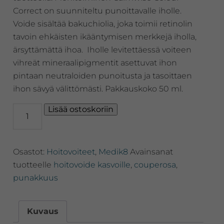
Correct on suunniteltu punoittavalle iholle.
Voide sisältää bakuchiolia, joka toimii retinolin
tavoin ehkäisten ikääntymisen merkkejä iholla,
ärsyttämättä ihoa. Iholle levitettäessä voiteen
vihreät mineraalipigmentit asettuvat ihon
pintaan neutraloiden punoitusta ja tasoittaen
ihon sävyä välittömästi. Pakkauskoko 50 ml.
Medik8
Lisää ostoskoriin
Calmwise™
Colour
Correct
Osastot:
Hoitovoiteet
,
Medik8
Avainsanat
Punaisuutta
neutraloiva
tuotteelle
hoitovoide kasvoille
,
couperosa
,
voide
punakkuus
määrä
Kuvaus