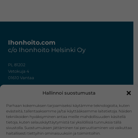
Footer
Ihonhoito.com
c/o Ihonhoito Helsinki Oy
PL 81202
Vetokuja 4
01610 Vantaa
+358 50 367 7724
Hallinnoi suostumusta
y-tunnus: 3322636-4
info@ihonhoito.com
Parhaan kokemuksen tarjoamiseksi käytämme teknologioita, kuten
evästeitä, tallentaaksemme ja/tai käyttääksemme laitetietoja. Näiden
tekniikoiden hyväksyminen antaa meille mahdollisuuden käsitellä
Facebook
Instagram
tietoja, kuten selauskäyttäytymistä tai yksilöllisiä tunnuksia tällä
sivustolla. Suostumuksen jättäminen tai peruuttaminen voi vaikuttaa
Verkkokauppa
haitallisesti tiettyihin ominaisuuksiin ja toimintoihin.