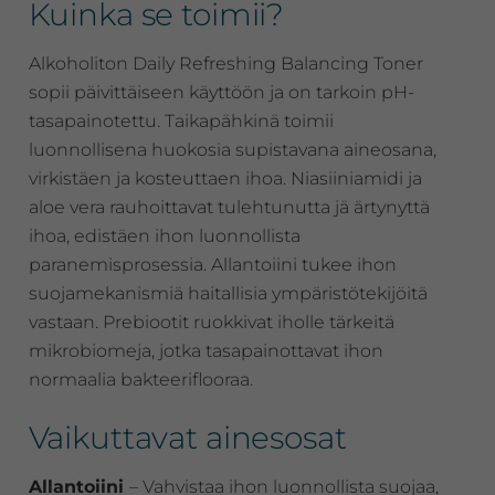
Kuinka se toimii?
Alkoholiton Daily Refreshing Balancing Toner
sopii päivittäiseen käyttöön ja on tarkoin pH-
tasapainotettu. Taikapähkinä toimii
luonnollisena huokosia supistavana aineosana,
virkistäen ja kosteuttaen ihoa. Niasiiniamidi ja
aloe vera rauhoittavat tulehtunutta jä ärtynyttä
ihoa, edistäen ihon luonnollista
paranemisprosessia. Allantoiini tukee ihon
suojamekanismiä haitallisia ympäristötekijöitä
vastaan. Prebiootit ruokkivat iholle tärkeitä
mikrobiomeja, jotka tasapainottavat ihon
normaalia bakteeriflooraa.
Vaikuttavat ainesosat
Allantoiini
– Vahvistaa ihon luonnollista suojaa,