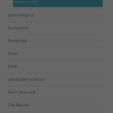
Kasvovedet
Dermalogica
Exuviance
Neostrata
Priori
DMK
skinbetter science
Bion Skincare
Ella Baché