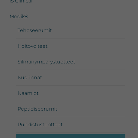
iS Clinical
Medik8
Tehoseerumit
Hoitovoiteet
Silmänympärystuotteet
Kuorinnat
Naamiot
Peptidiseerumit
Puhdistustuotteet