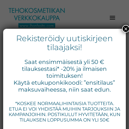
Hyppää
Hyppää
Hyppää
pääsisältöön
ensisijaiseen
alatunnisteeseen
sivupalkkiin
×
Rekisteröidy uutiskirjeen
Verkkokaupasta
Ihonhoito.com
laadukkaat
tilaajaksi!
-
kosmetiikka
Kosmetiikan
tuotteet:
Saat ensimmäisestä yli 50 €
Exuviance,
verkkokauppa
tilauksestasi* -20% ja ilmaisen
Environ,
toimituksen!
-
Käytä etukuponkikoodi: ”ensitilaus”
Medik8,
Tilaa
maksuvaiheessa, niin saat edun.
iS
jo
Clinical,
*KOSKEE NORMAALIHINTAISIA TUOTTEITA.
tänään
Priori,
ETUA EI VOI YHDISTÄÄ MUIHIN TARJOUKSIIN JA
Bion,
KAMPANJOIHIN. POSTIKULUT HYVITETÄÄN, KUN
Gernétic,
TILAUKSEN LOPPUSUMMA ON YLI 50€
Neostrata,