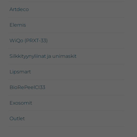
Artdeco
Elemis
WiQo (PRXT-33)
Silkkityynyliinat ja unimaskit
Lipsmart
BioRePeelCI33
Exosomit
Outlet