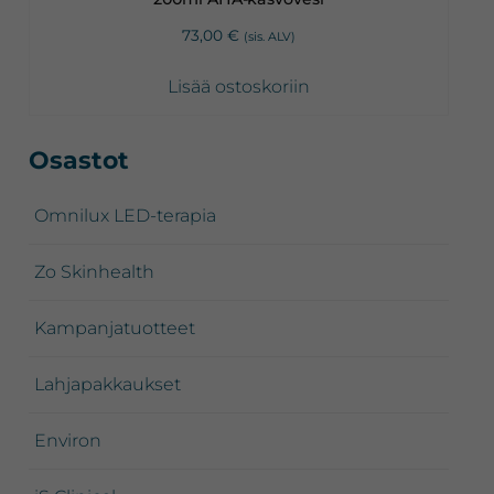
73,00
€
(sis. ALV)
Lisää ostoskoriin
Ensisijainen
Osastot
sivupalkki
Omnilux LED-terapia
Zo Skinhealth
Kampanjatuotteet
Lahjapakkaukset
Environ