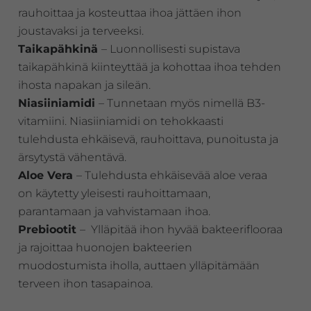
rauhoittaa ja kosteuttaa ihoa jättäen ihon
joustavaksi ja terveeksi.
Taikapähkinä
– Luonnollisesti supistava
taikapähkinä kiinteyttää ja kohottaa ihoa tehden
ihosta napakan ja sileän.
Niasiiniamidi
– Tunnetaan myös nimellä B3-
vitamiini. Niasiiniamidi on tehokkaasti
tulehdusta ehkäisevä, rauhoittava, punoitusta ja
ärsytystä vähentävä.
Aloe Vera
– Tulehdusta ehkäisevää aloe veraa
on käytetty yleisesti rauhoittamaan,
parantamaan ja vahvistamaan ihoa.
Prebiootit
– Ylläpitää ihon hyvää bakteeriflooraa
ja rajoittaa huonojen bakteerien
muodostumista iholla, auttaen ylläpitämään
terveen ihon tasapainoa.