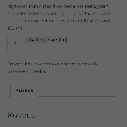
käyttöön. Puhdistaa ihon hellävaraisesti, joten
sopii herkemmällekin iholle. Tehostaa muiden
ihonhoitotuotteiden imeytymistä. Pakkauskoko
150 ml.
Medik8
Lisää ostoskoriin
Daily
Refresh
Balancing
Osasto:
Kasvovedet
Avainsanat tuotteelle
Toner™
Alkoholiton
kasvovesi
,
medik8
kosteuttava
kasvovesi
määrä
Kuvaus
Kuvaus