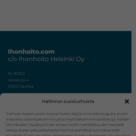
Footer
Ihonhoito.com
c/o Ihonhoito Helsinki Oy
PL 81202
Vetokuja 4
01610 Vantaa
+358 50 367 7724
Hallinnoi suostumusta
y-tunnus: 3322636-4
info@ihonhoito.com
Parhaan kokemuksen tarjoamiseksi käytämme teknologioita, kuten
evästeitä, tallentaaksemme ja/tai käyttääksemme laitetietoja. Näiden
tekniikoiden hyväksyminen antaa meille mahdollisuuden käsitellä
Facebook
Instagram
tietoja, kuten selauskäyttäytymistä tai yksilöllisiä tunnuksia tällä
sivustolla. Suostumuksen jättäminen tai peruuttaminen voi vaikuttaa