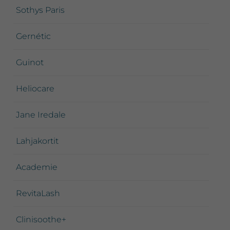
Sothys Paris
Gernétic
Guinot
Heliocare
Jane Iredale
Lahjakortit
Academie
RevitaLash
Clinisoothe+