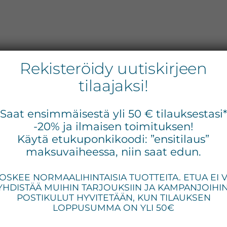
Rekisteröidy uutiskirjeen
tilaajaksi!
Dermalogica
Ens
Saat ensimmäisestä yli 50 € tilauksestasi
siv
-20% ja ilmaisen toimituksen!
Circular Hydration
Käytä etukuponkikoodi: ”ensitilaus”
Serum, kosteuttava
maksuvaiheessa, niin saat edun.
seerumi 30ml-59ml
OSKEE NORMAALIHINTAISIA TUOTTEITA. ETUA EI 
YHDISTÄÄ MUIHIN TARJOUKSIIN JA KAMPANJOIHIN
POSTIKULUT HYVITETÄÄN, KUN TILAUKSEN
LOPPUSUMMA ON YLI 50€
Hintaluokka:
70,00
€
–
110,00
€
(sis. ALV)
70,00 €