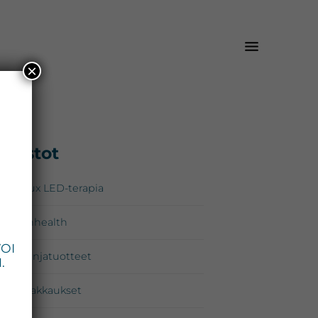
×
isijainen
Osastot
*
upalkki
Omnilux LED-terapia
Zo Skinhealth
VOI
Kampanjatuotteet
.
Lahjapakkaukset