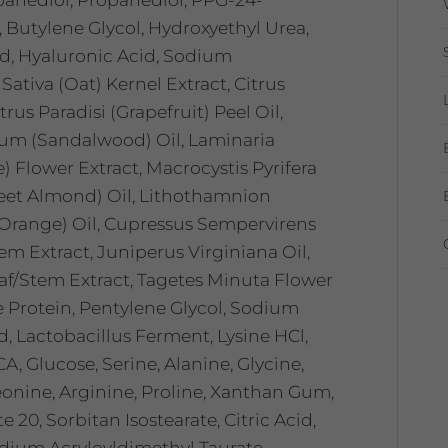
, Butylene Glycol, Hydroxyethyl Urea,
d, Hyaluronic Acid, Sodium
Sativa (Oat) Kernel Extract, Citrus
us Paradisi (Grapefruit) Peel Oil,
bum (Sandalwood) Oil, Laminaria
 Flower Extract, Macrocystis Pyrifera
weet Almond) Oil, Lithothamnion
(Orange) Oil, Cupressus Sempervirens
em Extract, Juniperus Virginiana Oil,
af/Stem Extract, Tagetes Minuta Flower
 Protein, Pentylene Glycol, Sodium
d, Lactobacillus Ferment, Lysine HCl,
, Glucose, Serine, Alanine, Glycine,
eonine, Arginine, Proline, Xanthan Gum,
20, Sorbitan Isostearate, Citric Acid,
dium Acryloyldimethyl Taurate