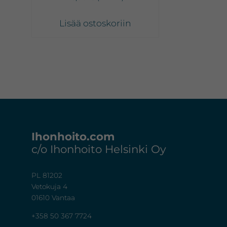
Lisää ostoskoriin
Footer
Ihonhoito.com
c/o Ihonhoito Helsinki Oy
PL 81202
Vetokuja 4
01610 Vantaa
+358 50 367 7724