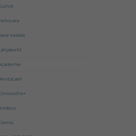
Guinot
Heliocare
Jane Iredale
Lahjakortit
Academie
RevitaLash
Clinisoothe+
Artdeco
Elemis