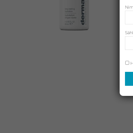
Nim
Neostrata,
Revitalash,
Jane
Iredale,
Säh
By
Raili
ja
H
Heliocare