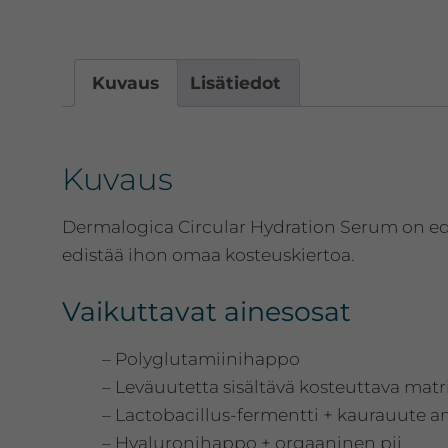
Kuvaus
Lisätiedot
Kuvaus
Dermalogica Circular Hydration Serum on edi
edistää ihon omaa kosteuskiertoa.
Vaikuttavat ainesosat
– Polyglutamiinihappo
– Leväuutetta sisältävä kosteuttava matrii
– Lactobacillus-fermentti + kaurauute
– Hyaluronihappo + orgaaninen pii