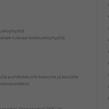
eusköyhyyttä
käisee tulevaa kosteusköyhyyttä
itä puhdistetuille kasvoille ja kaulalle
steusvoidetta.
panediol, Propanediol, PPG-24-