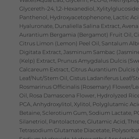
Glycereth-24, 1,2-Hexanediol, Xylitylglucoside
Panthenol, Hydroxyacetophenone, Lactic Aci
Hyaluronate, Dunaliella Salina Extract, Avena 
Aurantium Bergamia (Bergamot) Fruit Oil, Citr
Citrus Limon (Lemon) Peel Oil, Santalum Al
Digitata Extract, Jasminum Sambac (Jasmine)
(Kelp) Extract, Prunus Amygdalus Dulcis (S
Calcareum Extract, Citrus Aurantium Dulcis 
Leaf/Nut/Stem Oil, Cistus Ladaniferus Leaf/St
Rosmarinus Officinalis (Rosemary) Flower/Le
Oil, Rosa Damascena Flower, Hydrolyzed Rice
PCA, Anhydroxylitol, Xylitol, Polyglutamic Aci
Betaine, Sclerotium Gum, Sodium Lactate, PCA
Silanetriol, Pantolactone, Glutamic Acid, Thr
Tetrasodium Glutamate Diacetate, Polysorbate 
Sodium Hydroxide, Hydroxyethyl Acrylate/So