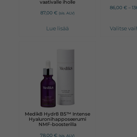
vaativalle iholle
sivulla.
86,00
€
–
13
87,00
€
(sis. ALV)
Lue lisää
Valitse va
Medik8 Hydr8 B5™ Intense
Hyaluronihapposeerumi
NMF-boosterilla
78,00
€
(sis. ALV)