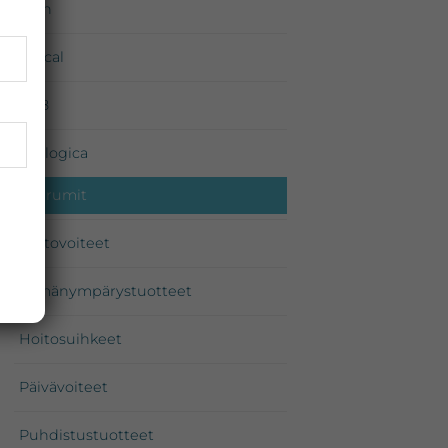
Environ
iS Clinical
Medik8
Dermalogica
Seerumit
Hoitovoiteet
Silmänympärystuotteet
Hoitosuihkeet
Päivävoiteet
Puhdistustuotteet