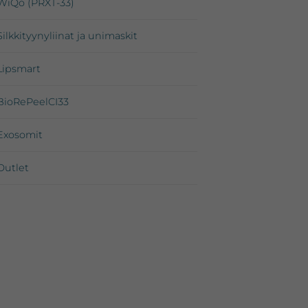
WiQo (PRXT-33)
Silkkityynyliinat ja unimaskit
Lipsmart
BioRePeelCI33
Exosomit
Outlet