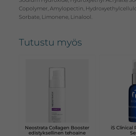
Copolymer, Amylopectin, Hydroxyethylcellul
Sorbate, Limonene, Linalool.
Tutustu myös
Tällä
tuotteella
on
useampi
muunnelma
Voit
tehdä
valinnat
Neostrata Collagen Booster
iS Clinical
tuotteen
edistyksellinen tehoaine
S