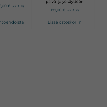
päivä- ja yökäyttöön
Hintaluokka:
6,00
€
(sis. ALV)
189,00
€
(sis. ALV)
86,00 €
-
ihtoehdoista
Lisää ostoskoriin
136,00 €