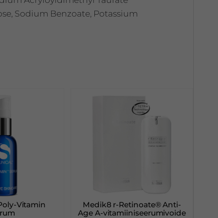
ose, Sodium Benzoate, Potassium
.
 Poly-Vitamin
Medik8 r-Retinoate® Anti-
erum
Age A-vitamiiniseerumivoide