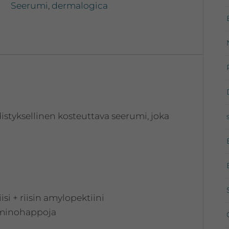
30ml-
Seerumi
,
dermalogica
59ml
määrä
styksellinen kosteuttava seerumi, joka
si + riisin amylopektiini
 aminohappoja