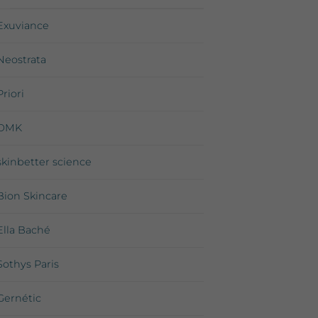
Exuviance
Neostrata
Priori
DMK
skinbetter science
Bion Skincare
Ella Baché
Sothys Paris
Gernétic