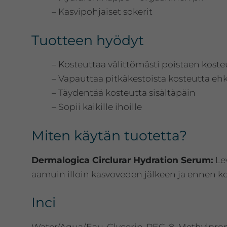
– Kasvipohjaiset sokerit
Tuotteen hyödyt
– Kosteuttaa välittömästi poistaen kost
– Vapauttaa pitkäkestoista kosteutta eh
– Täydentää kosteutta sisältäpäin
– Sopii kaikille ihoille
Miten käytän tuotetta?
Dermalogica Circlurar Hydration Serum:
Lev
aamuin illoin kasvoveden jälkeen ja ennen ko
Inci
Water/Aqua/Eau, Glycerin, PEG-8, Methylpro