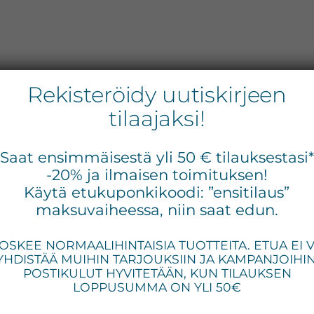
Rekisteröidy uutiskirjeen
tilaajaksi!
DEVOTION Lip
Ens
Saat ensimmäisestä yli 50 € tilauksestasi
siv
-20% ja ilmaisen toimituksen!
Fixation -
Käytä etukuponkikoodi: ”ensitilaus”
huulimaali + kiilto
maksuvaiheessa, niin saat edun.
OSKEE NORMAALIHINTAISIA TUOTTEITA. ETUA EI 
YHDISTÄÄ MUIHIN TARJOUKSIIN JA KAMPANJOIHIN
39,00
€
(sis. ALV)
POSTIKULUT HYVITETÄÄN, KUN TILAUKSEN
LOPPUSUMMA ON YLI 50€
Huulimaali ja kiilto samassa tuotteessa.
Kaksipäisellä Lip Fixation huulimaalilla ja