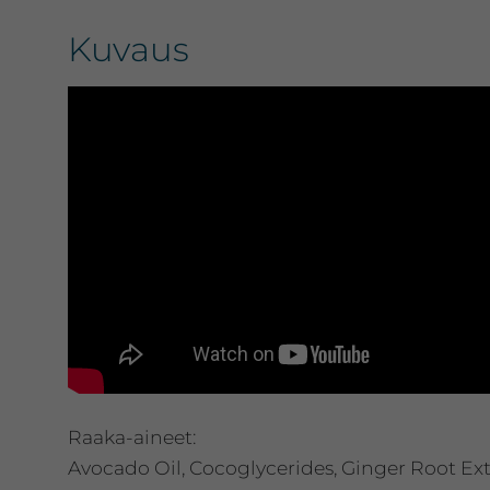
Kuvaus
Raaka-aineet:
Avocado Oil, Cocoglycerides, Ginger Root Ext