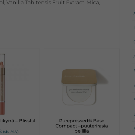
 Vanilla Tahitensis Fruit Extract, Mica,
ikynä – Blissful
Purepressed® Base
Compact –puuterirasia
peilillä
€
(sis. ALV)