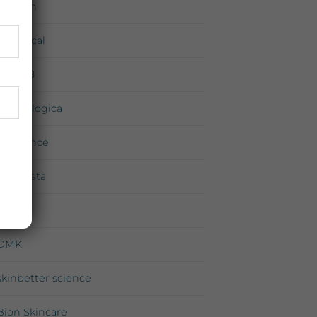
Environ
iS Clinical
Medik8
Dermalogica
Exuviance
Neostrata
Priori
DMK
skinbetter science
Bion Skincare