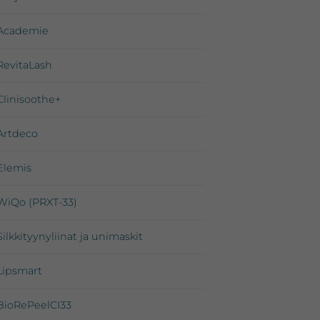
Academie
RevitaLash
Clinisoothe+
Artdeco
Elemis
WiQo (PRXT-33)
Silkkityynyliinat ja unimaskit
Lipsmart
BioRePeelCI33