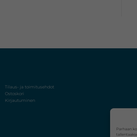
Verkkokauppa
Tilaus- ja toimitusehdot
Ostoskori
Kirjautuminen
Parhaan ko
tallentaaks