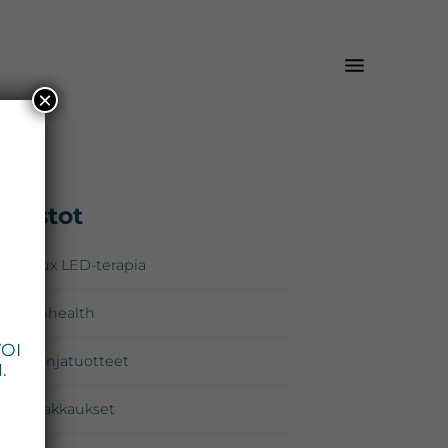
×
isijainen
Osastot
*
upalkki
Omnilux LED-terapia
Zo Skinhealth
VOI
Kampanjatuotteet
.
Lahjapakkaukset