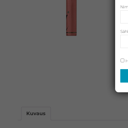
Nim
Neostrata,
Revitalash,
Jane
Iredale,
Säh
By
Raili
ja
H
Heliocare
Kuvaus