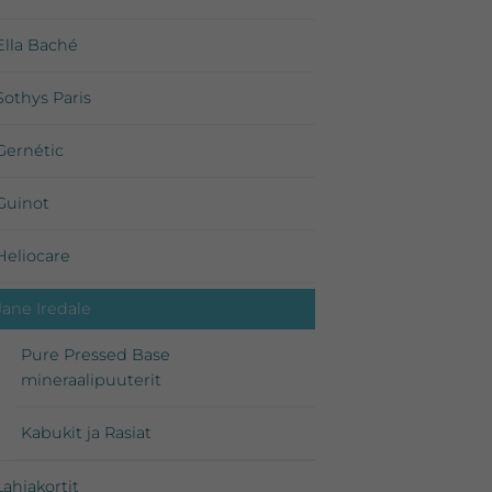
Ella Baché
Sothys Paris
Gernétic
Guinot
Heliocare
Jane Iredale
Pure Pressed Base
mineraalipuuterit
Kabukit ja Rasiat
Lahjakortit