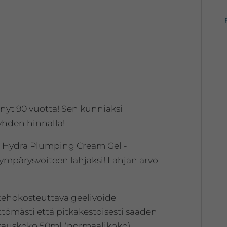
määrä
änyt 90 vuotta! Sen kunniaksi
yhden hinnalla!
an Hydra Plumping Cream Gel -
mpärysvoiteen lahjaksi! Lahjan arvo
 tehokosteuttava geelivoide
ittömästi että pitkäkestoisesti saaden
kkauskoko 50ml (normaalikoko).