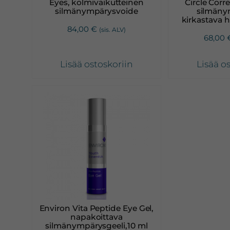
Eyes, kolmivaikutteinen
Circle Corr
silmänympärysvoide
silmäny
kirkastava h
84,00
€
(sis. ALV)
68,00
Lisää ostoskoriin
Lisää o
Environ Vita Peptide Eye Gel,
napakoittava
silmänympärysgeeli,10 ml