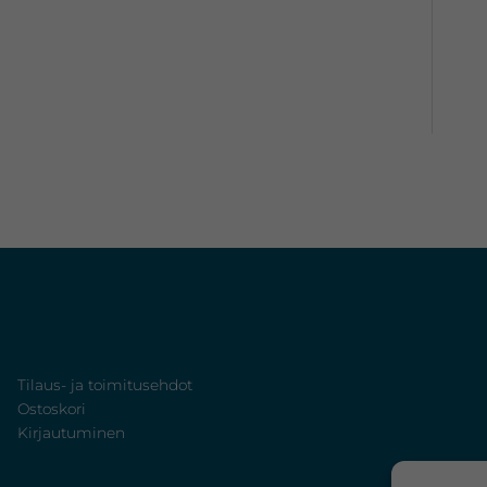
Verkkokauppa
Tilaus- ja toimitusehdot
Ostoskori
Kirjautuminen