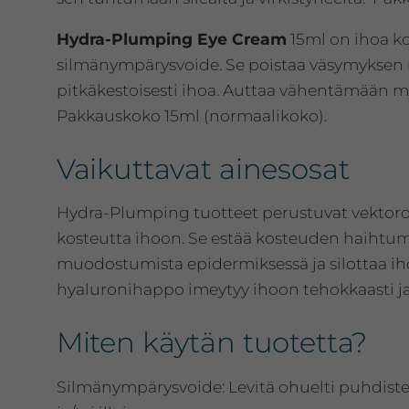
Hydra-Plumping Eye Cream
15ml on ihoa ko
silmänympärysvoide. Se poistaa väsymyksen me
pitkäkestoisesti ihoa. Auttaa vähentämään m
Pakkauskoko 15ml (normaalikoko).
Vaikuttavat ainesosat
Hydra-Plumping tuotteet perustuvat vektoro
kosteutta ihoon. Se estää kosteuden haihtum
muodostumista epidermiksessä ja silottaa iho
hyaluronihappo imeytyy ihoon tehokkaasti ja 
Miten käytän tuotetta?
Silmänympärysvoide: Levitä ohuelti puhdistet