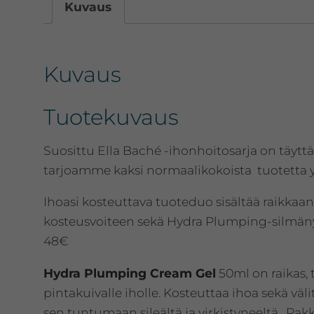
Kuvaus
Kuvaus
Tuotekuvaus
Suosittu Ella Baché -ihonhoitosarja on täytt
tarjoamme kaksi normaalikokoista tuotetta 
Ihoasi kosteuttava tuoteduo sisältää raikka
kosteusvoiteen sekä Hydra Plumping-silmäny
48€
Hydra Plumping Cream Gel
50ml on raikas,
pintakuivalle iholle. Kosteuttaa ihoa sekä väl
sen tuntumaan sileältä ja virkistyneeltä. Pa