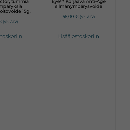
ector, tummia
Eye™ Korjaava Anti-Age
mpäryksiä
silmänympärysvoide
oitovoide 15g.
55,00
€
(sis. ALV)
€
(sis. ALV)
stoskoriin
Lisää ostoskoriin