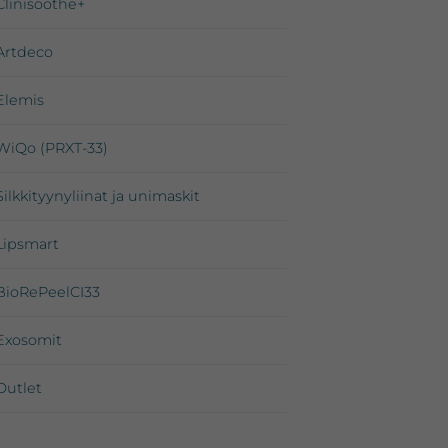
Clinisoothe+
Artdeco
Elemis
WiQo (PRXT-33)
Silkkityynyliinat ja unimaskit
Lipsmart
BioRePeelCI33
Exosomit
Outlet