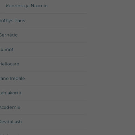
Kuorinta ja Naamio
Sothys Paris
Gernétic
Guinot
Heliocare
Jane Iredale
Lahjakortit
Academie
RevitaLash