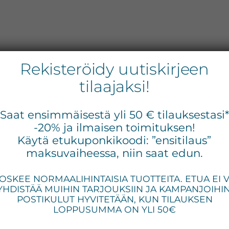
Rekisteröidy uutiskirjeen
tilaajaksi!
Ella Baché 90-
Ens
Saat ensimmäisestä yli 50 € tilauksestasi
siv
-20% ja ilmaisen toimituksen!
vuotta
Käytä etukuponkikoodi: ”ensitilaus”
lahjapakkaus, kaksi
maksuvaiheessa, niin saat edun.
tuotetta yhden
OSKEE NORMAALIHINTAISIA TUOTTEITA. ETUA EI 
YHDISTÄÄ MUIHIN TARJOUKSIIN JA KAMPANJOIHIN
hinnalla!
POSTIKULUT HYVITETÄÄN, KUN TILAUKSEN
LOPPUSUMMA ON YLI 50€