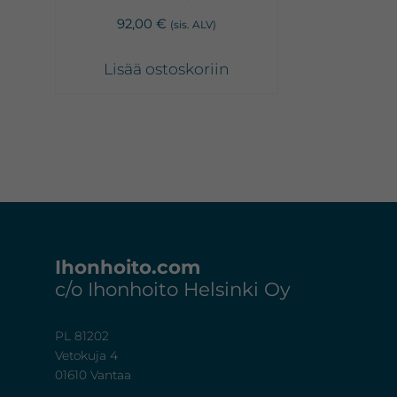
92,00
€
(sis. ALV)
Lisää ostoskoriin
Footer
Ihonhoito.com
c/o Ihonhoito Helsinki Oy
PL 81202
Vetokuja 4
01610 Vantaa