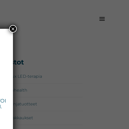
×
isijainen
Osastot
*
upalkki
Omnilux LED-terapia
Zo Skinhealth
VOI
Kampanjatuotteet
.
Lahjapakkaukset