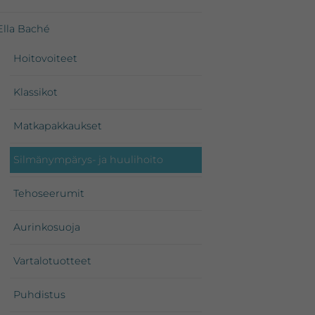
Ella Baché
Hoitovoiteet
Klassikot
Matkapakkaukset
Silmänympärys- ja huulihoito
Tehoseerumit
Aurinkosuoja
Vartalotuotteet
Puhdistus