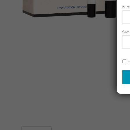
Nim
Neostrata,
Revitalash,
Jane
Iredale,
Säh
By
Raili
ja
H
Heliocare