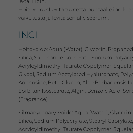
ja/tai illoin.
Hoitovoide: Levitä tuotetta puhtaalle iholle a
vaikutusta ja levitä sen alle seerumi.
INCI
Hoitovoide: Aqua (Water), Glycerin, Propanedi
Silica, Saccharide Isomerate, Sodium Polyacr
Acryloyldimethyl Taurate Copolymer, Squal
Glycol, Sodium Acetylated Hyaluronate, Poly
Adenosine, Beta-Glucan, Aloe Barbadensis Leaf
Sorbitan Isostearate, Algin, Benzoic Acid, S
(Fragrance)
Silmänympärysvoide: Aqua (Water), Glycerin,
Silica, Sodium Polyacrylate, Stearyl Caprylat
Acryloyldimethyl Taurate Copolymer, Squal