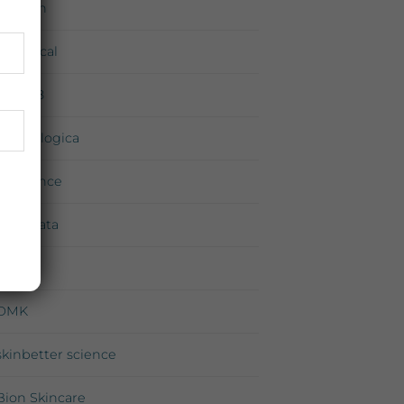
Environ
iS Clinical
Medik8
Dermalogica
Exuviance
Neostrata
Priori
DMK
skinbetter science
Bion Skincare