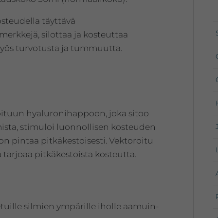
steudella täyttävä
rkkejä, silottaa ja kosteuttaa
yös turvotusta ja tummuutta.
ituun hyaluronihappoon, joka sitoo
ista, stimuloi luonnollisen kosteuden
n pintaa pitkäkestoisesti. Vektoroitu
tarjoaa pitkäkestoista kosteutta.
uille silmien ympärille iholle aamuin-