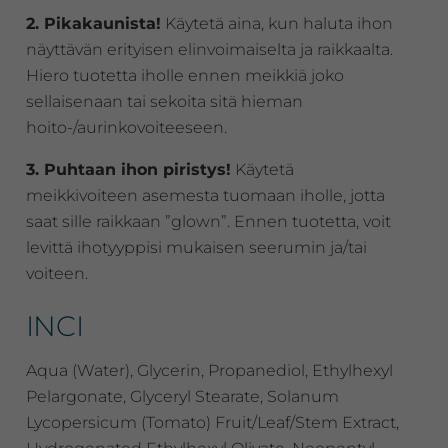
2. Pikakaunista!
Käytetä aina, kun haluta ihon
näyttävän erityisen elinvoimaiselta ja raikkaalta.
Hiero tuotetta iholle ennen meikkiä joko
sellaisenaan tai sekoita sitä hieman
hoito-/aurinkovoiteeseen.
3. Puhtaan ihon piristys!
Käytetä
meikkivoiteen asemesta tuomaan iholle, jotta
saat sille raikkaan ”glown”. Ennen tuotetta, voit
levittä ihotyyppisi mukaisen seerumin ja/tai
voiteen.
INCI
Aqua (Water), Glycerin, Propanediol, Ethylhexyl
Pelargonate, Glyceryl Stearate, Solanum
Lycopersicum (Tomato) Fruit/Leaf/Stem Extract,