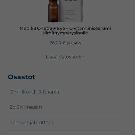
Medik8 C-Tetra® Eye – C-vitamiiniseerumi
silmänympärysiholle
28,00
€
(sis. ALV)
Lisää ostoskoriin
Ensisijainen
Osastot
sivupalkki
Omnilux LED-terapia
Zo Skinhealth
Kampanjatuotteet