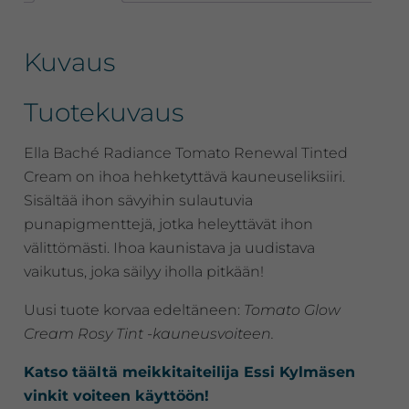
ml
määrä
Kuvaus
Tuotekuvaus
Ella Baché Radiance Tomato Renewal Tinted
Cream on ihoa hehketyttävä kauneuseliksiiri.
Sisältää ihon sävyihin sulautuvia
punapigmenttejä, jotka heleyttävät ihon
välittömästi. Ihoa kaunistava ja uudistava
vaikutus, joka säilyy iholla pitkään!
Uusi tuote korvaa edeltäneen:
Tomato Glow
Cream Rosy Tint -kauneusvoiteen.
Katso täältä meikkitaiteilija Essi Kylmäsen
vinkit voiteen käyttöön!