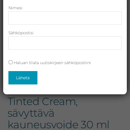
Revitalash,
Nimesi
Jane
Iredale,
By
Sähköpostisi
Raili
ja
Heliocare
Haluan tilata uutiskirjeen sähköpostiini
Ella Baché Radiance
Tomato Renewal
Tinted Cream,
sävyttävä
kauneusvoide 30 ml