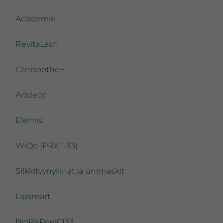
Academie
RevitaLash
Clinisoothe+
Artdeco
Elemis
WiQo (PRXT-33)
Silkkityynyliinat ja unimaskit
Lipsmart
BioRePeelCI33