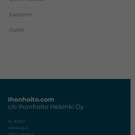
Exosomit
Outlet
Footer
Ihonhoito.com
c/o Ihonhoito Helsinki Oy
PL 81202
Vetokuja 4
01610 Vantaa