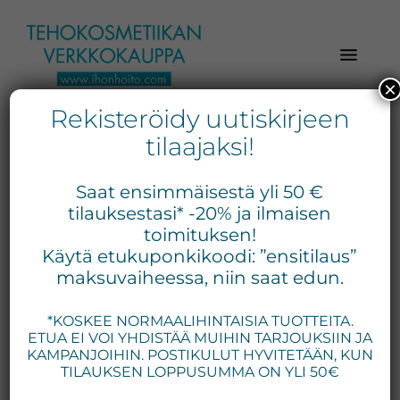
Hyppää
Hyppää
Hyppää
pääsisältöön
ensisijaiseen
alatunnisteeseen
sivupalkkiin
×
Rekisteröidy uutiskirjeen
Verkkokaupasta
Ihonhoito.com
laadukkaat
tilaajaksi!
-
kosmetiikka
Kosmetiikan
tuotteet:
Saat ensimmäisestä yli 50 €
Exuviance,
verkkokauppa
tilauksestasi* -20% ja ilmaisen
Environ,
toimituksen!
-
Käytä etukuponkikoodi: ”ensitilaus”
Medik8,
Tilaa
maksuvaiheessa, niin saat edun.
iS
jo
Clinical,
*KOSKEE NORMAALIHINTAISIA TUOTTEITA.
tänään
Priori,
ETUA EI VOI YHDISTÄÄ MUIHIN TARJOUKSIIN JA
Bion,
KAMPANJOIHIN. POSTIKULUT HYVITETÄÄN, KUN
Gernétic,
TILAUKSEN LOPPUSUMMA ON YLI 50€
Neostrata,