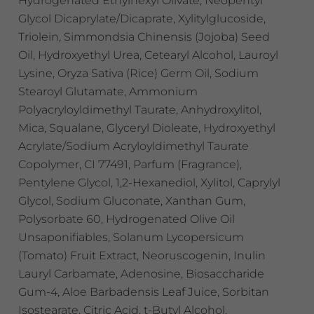
Hydrogenated Ethylhexyl Olivate, Neopentyl
Glycol Dicaprylate/Dicaprate, Xylitylglucoside,
Triolein, Simmondsia Chinensis (Jojoba) Seed
Oil, Hydroxyethyl Urea, Cetearyl Alcohol, Lauroyl
Lysine, Oryza Sativa (Rice) Germ Oil, Sodium
Stearoyl Glutamate, Ammonium
Polyacryloyldimethyl Taurate, Anhydroxylitol,
Mica, Squalane, Glyceryl Dioleate, Hydroxyethyl
Acrylate/Sodium Acryloyldimethyl Taurate
Copolymer, CI 77491, Parfum (Fragrance),
Pentylene Glycol, 1,2-Hexanediol, Xylitol, Caprylyl
Glycol, Sodium Gluconate, Xanthan Gum,
Polysorbate 60, Hydrogenated Olive Oil
Unsaponifiables, Solanum Lycopersicum
(Tomato) Fruit Extract, Neoruscogenin, Inulin
Lauryl Carbamate, Adenosine, Biosaccharide
Gum-4, Aloe Barbadensis Leaf Juice, Sorbitan
Isostearate, Citric Acid, t-Butyl Alcohol,