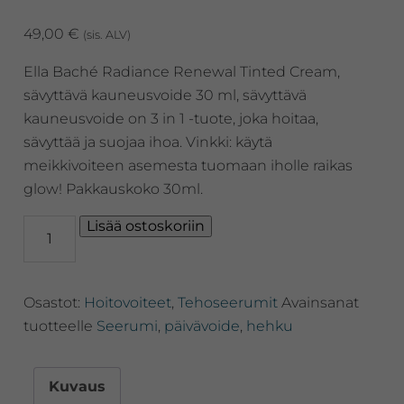
49,00
€
(sis. ALV)
Ella Baché Radiance Renewal Tinted Cream,
sävyttävä kauneusvoide 30 ml, sävyttävä
kauneusvoide on 3 in 1 -tuote, joka hoitaa,
sävyttää ja suojaa ihoa. Vinkki: käytä
meikkivoiteen asemesta tuomaan iholle raikas
glow! Pakkauskoko 30ml.
Ella
Lisää ostoskoriin
Baché
Radiance
Tomato
Osastot:
Hoitovoiteet
,
Tehoseerumit
Avainsanat
Renewal
Tinted
tuotteelle
Seerumi
,
päivävoide
,
hehku
Cream,
sävyttävä
kauneusvoide
Kuvaus
30