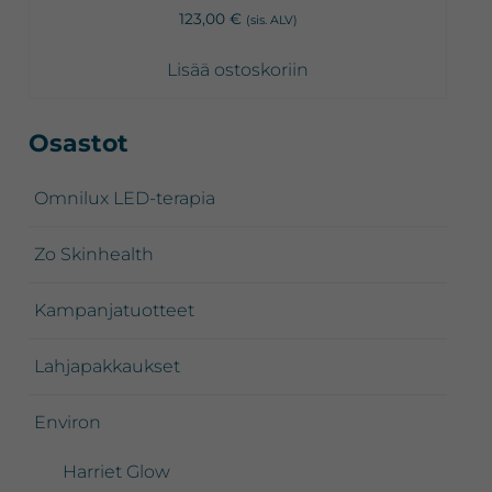
123,00
€
(sis. ALV)
Lisää ostoskoriin
Ensisijainen
Osastot
sivupalkki
Omnilux LED-terapia
Zo Skinhealth
Kampanjatuotteet
Lahjapakkaukset
Environ
Harriet Glow