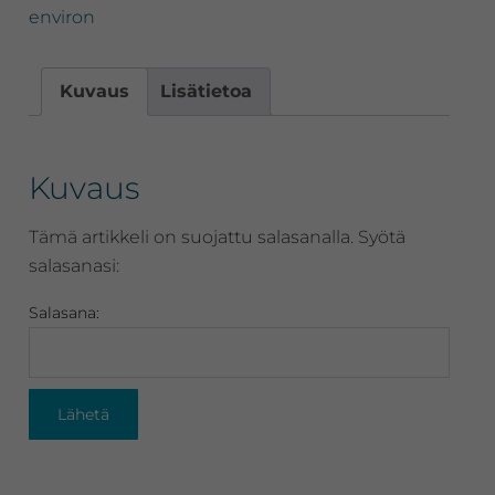
PLUS,
environ
AVST6-
tehovoide
määrä
Kuvaus
Lisätietoa
Kuvaus
Tämä artikkeli on suojattu salasanalla. Syötä
salasanasi:
Salasana: