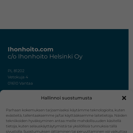
Footer
Ihonhoito.com
c/o Ihonhoito Helsinki Oy
PL 81202
Vetokuja 4
01610 Vantaa
+358 50 367 7724
Hallinnoi suostumusta
y-tunnus: 3322636-4
info@ihonhoito.com
Parhaan kokemuksen tarjoamiseksi käytämme teknologioita, kuten
evästeitä, tallentaaksemme ja/tai käyttääksemme laitetietoja. Näiden
tekniikoiden hyväksyminen antaa meille mahdollisuuden käsitellä
Facebook
Instagram
tietoja, kuten selauskäyttäytymistä tai yksilöllisiä tunnuksia tällä
sivustolla. Suostumuksen jättäminen tai peruuttaminen voi vaikuttaa