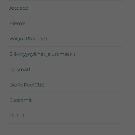
Artdeco
Elemis
WiQo (PRXT-33)
Silkkityynyliinat ja unimaskit
Lipsmart
BioRePeelCI33
Exosomit
Outlet