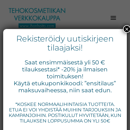
Hyppää
Hyppää
Hyppää
pääsisältöön
ensisijaiseen
alatunnisteeseen
sivupalkkiin
×
Rekisteröidy uutiskirjeen
Verkkokaupasta
Ihonhoito.com
laadukkaat
tilaajaksi!
-
kosmetiikka
Kosmetiikan
tuotteet:
Saat ensimmäisestä yli 50 €
Exuviance,
verkkokauppa
tilauksestasi* -20% ja ilmaisen
Environ,
toimituksen!
-
Käytä etukuponkikoodi: ”ensitilaus”
Medik8,
Tilaa
maksuvaiheessa, niin saat edun.
iS
jo
Clinical,
*KOSKEE NORMAALIHINTAISIA TUOTTEITA.
tänään
Priori,
ETUA EI VOI YHDISTÄÄ MUIHIN TARJOUKSIIN JA
Bion,
KAMPANJOIHIN. POSTIKULUT HYVITETÄÄN, KUN
Gernétic,
TILAUKSEN LOPPUSUMMA ON YLI 50€
Neostrata,