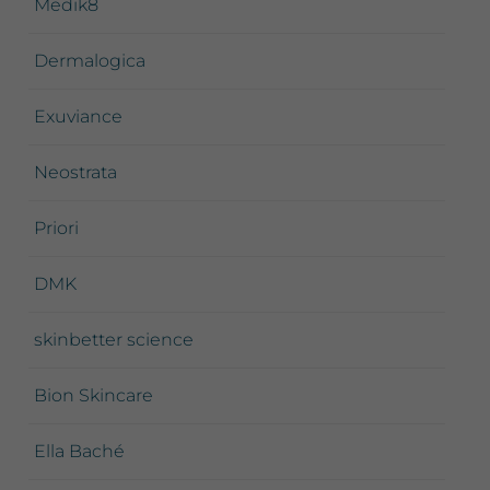
Medik8
Dermalogica
Exuviance
Neostrata
Priori
DMK
skinbetter science
Bion Skincare
Ella Baché