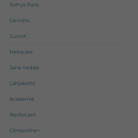
Sothys Paris
Gernétic
Guinot
Heliocare
Jane Iredale
Lahjakortit
Academie
RevitaLash
Clinisoothe+