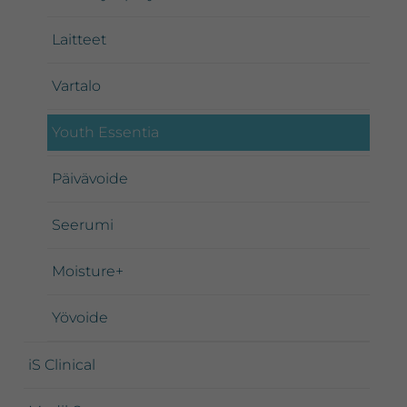
Laitteet
Vartalo
Youth Essentia
Päivävoide
Seerumi
Moisture+
Yövoide
iS Clinical