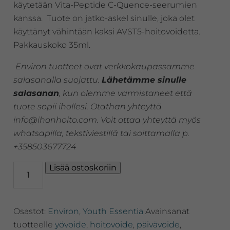
käytetään Vita-Peptide C-Quence-seerumien
kanssa. Tuote on jatko-askel sinulle, joka olet
käyttänyt vähintään kaksi AVST5-hoitovoidetta.
Pakkauskoko 35ml.
Environ tuotteet ovat verkkokaupassamme
salasanalla suojattu.
Lähetämme sinulle
salasanan
, kun olemme varmistaneet että
tuote sopii ihollesi. Otathan yhteyttä
info@ihonhoito.com. Voit ottaa yhteyttä myös
whatsapilla, tekstiviestillä tai soittamalla p.
+358503677724
Environ
Lisää ostoskoriin
Vita-
Peptide
Antioxidant
Osastot:
Environ
,
Youth Essentia
Avainsanat
Defence
Cream
tuotteelle
yövoide
,
hoitovoide
,
päivävoide
,