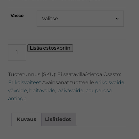
Vasco
Gernétic
Lisää ostoskoriin
Vasco,
Ihoa
rauhoittava
Tuotetunnus (SKU):
Ei saatavilla/-tietoa
Osasto:
couperosa
voide
Erikoisvoiteet
Avainsanat tuotteelle
erikoisvoide
,
30
yövoide
,
hoitovoide
,
päivävoide
,
couperosa
,
ja
antiage
50ml
määrä
Kuvaus
Lisätiedot