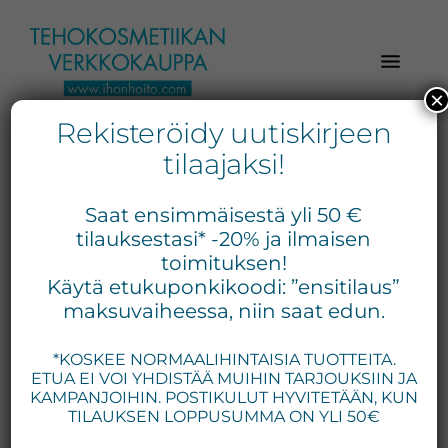
Hyppää
Hyppää
Hyppää
pääsisältöön
ensisijaiseen
alatunnisteeseen
sivupalkkiin
×
Rekisteröidy uutiskirjeen
Verkkokaupasta
Ihonhoito.com
laadukkaat
tilaajaksi!
-
kosmetiikka
Kosmetiikan
tuotteet:
Saat ensimmäisestä yli 50 €
Exuviance,
verkkokauppa
tilauksestasi* -20% ja ilmaisen
Environ,
toimituksen!
-
Käytä etukuponkikoodi: ”ensitilaus”
Medik8,
Tilaa
maksuvaiheessa, niin saat edun.
iS
jo
Clinical,
*KOSKEE NORMAALIHINTAISIA TUOTTEITA.
tänään
Priori,
ETUA EI VOI YHDISTÄÄ MUIHIN TARJOUKSIIN JA
Bion,
KAMPANJOIHIN. POSTIKULUT HYVITETÄÄN, KUN
Gernétic,
TILAUKSEN LOPPUSUMMA ON YLI 50€
Neostrata,