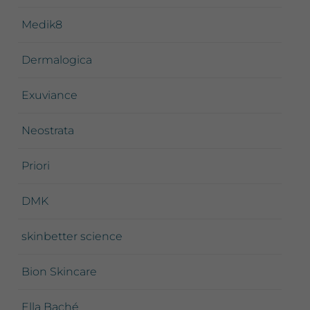
Medik8
Dermalogica
Exuviance
Neostrata
Priori
DMK
skinbetter science
Bion Skincare
Ella Baché