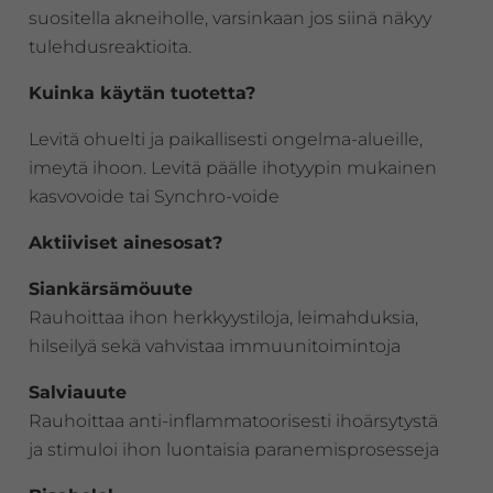
suositella akneiholle, varsinkaan jos siinä näkyy
tulehdusreaktioita.
Kuinka käytän tuotetta?
Levitä ohuelti ja paikallisesti ongelma-alueille,
imeytä ihoon. Levitä päälle ihotyypin mukainen
kasvovoide tai Synchro-voide
Aktiiviset ainesosat?
Siankärsämöuute
Rauhoittaa ihon herkkyystiloja, leimahduksia,
hilseilyä sekä vahvistaa immuunitoimintoja
Salviauute
Rauhoittaa anti-inflammatoorisesti ihoärsytystä
ja stimuloi ihon luontaisia paranemisprosesseja