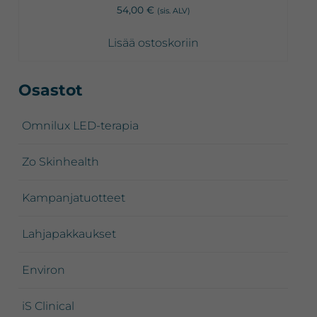
54,00
€
(sis. ALV)
Lisää ostoskoriin
Ensisijainen
Osastot
sivupalkki
Omnilux LED-terapia
Zo Skinhealth
Kampanjatuotteet
Lahjapakkaukset
Environ
iS Clinical