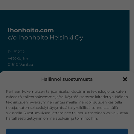
Footer
Ihonhoito.com
c/o Ihonhoito Helsinki Oy
PL 81202
Vetokuja 4
01610 Vantaa
+358 50 367 7724
Hallinnoi suostumusta
y-tunnus: 3322636-4
info@ihonhoito.com
Parhaan kokemuksen tarjoamiseksi käytämme teknologioita, kuten
evästeitä, tallentaaksemme ja/tai käyttääksemme laitetietoja. Näiden
tekniikoiden hyväksyminen antaa meille mahdollisuuden käsitellä
Facebook
Instagram
tietoja, kuten selauskäyttäytymistä tai yksilöllisiä tunnuksia tällä
sivustolla. Suostumuksen jättäminen tai peruuttaminen voi vaikuttaa
Verkkokauppa
haitallisesti tiettyihin ominaisuuksiin ja toimintoihin.
Tilaus- ja toimitusehdot