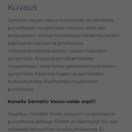
Kuvaus
Gernétic-sarjan Vasco-hoitovoide on kehitetty
punoittavan couperosan hoitoon sekä sen
korjaukseen. Hoitaa tehokkaasti heikentyneiden
kapillaarien seinämiä ja tehostaa
mikroverenkiertoa estäen uusien tukosten
syntymistä. Korjaa ja ennaltaehkäisee
couperosaa – sekä teleangiektasiamuutoksien
syntymistä. Parantaa hapen ja ravinteiden
kulkeutumista. Rauhoittaa couperosan
punoitusta.
Kenelle Gernetic Vasco-voide sopii?
Soveltuu herkälle iholle, jossa on couperosa tai
punoittavia laikkuja. Eloton ja ikääntynyt iho saa
voiteesta tehoa ihon uudistumiseensa. Ei