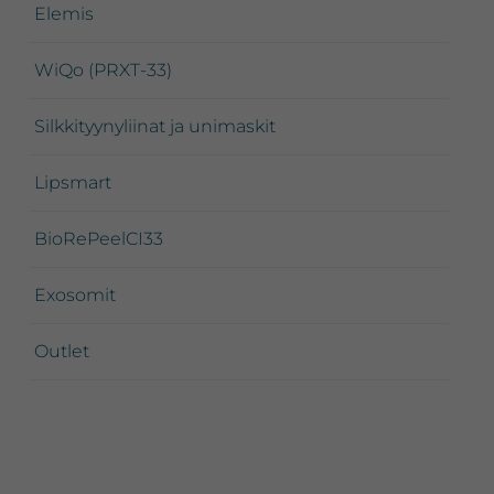
Elemis
WiQo (PRXT-33)
Silkkityynyliinat ja unimaskit
Lipsmart
BioRePeelCI33
Exosomit
Outlet