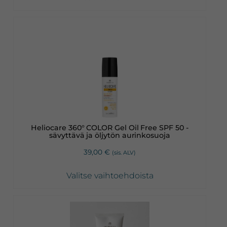
Tällä
tuotteella
on
useampi
muunnelma.
Voit
tehdä
valinnat
Heliocare 360° COLOR Gel Oil Free SPF 50 -
tuotteen
sävyttävä ja öljytön aurinkosuoja
sivulla.
39,00
€
(sis. ALV)
Valitse vaihtoehdoista