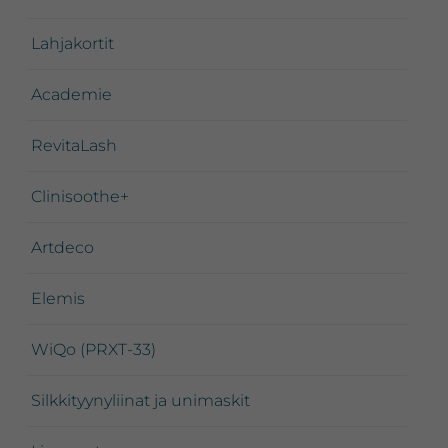
Lahjakortit
Academie
RevitaLash
Clinisoothe+
Artdeco
Elemis
WiQo (PRXT-33)
Silkkityynyliinat ja unimaskit