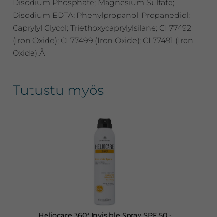
Disodium Phosphate; Magnesium Sulfate;
Disodium EDTA; Phenylpropanol; Propanediol;
Caprylyl Glycol; Triethoxycaprylylsilane; CI 77492
(Iron Oxide); CI 77499 (Iron Oxide); CI 77491 (Iron
Oxide).Å
Tutustu myös
Heliocare 360° Invisible Spray SPF 50 -