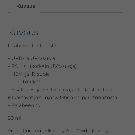
Kuvaus
atooppiselle
ja
herkälle
iholle
Kuvaus
määrä
Lisätietoa tuotteesta:
– UVB- ja UVA-suoja
– PA++++ (korkein UVA-suoja)
– HEV- ja IR-suoja
– Fernblock ®
– Sisältää E- ja V-vitamiinia, jotka kosteuttavat,
kirkastavat ja suojaavat ihoa ympäristöhaitoilta
– Parabeeniton
50 ml
Aqua; Coconut Alkanes; Zinc Oxide (nano);