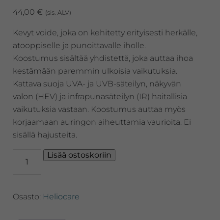
44,00
€
(sis. ALV)
Kevyt voide, joka on kehitetty erityisesti herkälle,
atooppiselle ja punoittavalle iholle.
Koostumus sisältää yhdistettä, joka auttaa ihoa
kestämään paremmin ulkoisia vaikutuksia.
Kattava suoja UVA- ja UVB-säteilyn, näkyvän
valon (HEV) ja infrapunasäteilyn (IR) haitallisia
vaikutuksia vastaan. Koostumus auttaa myös
korjaamaan auringon aiheuttamia vaurioita. Ei
sisällä hajusteita.
Heliocare,
Lisää ostoskoriin
AR
Emulsion
SPF
Osasto:
Heliocare
50
-
aurinkosuojavoide