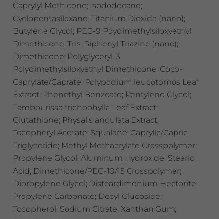
Caprylyl Methicone; Isododecane;
Cyclopentasiloxane; Titanium Dioxide (nano);
Butylene Glycol; PEG-9 Poydimethylsiloxyethyl
Dimethicone; Tris-Biphenyl Triazine (nano);
Dimethicone; Polyglyceryl-3
Polydimethylsiloxyethyl Dimethicone; Coco-
Caprylate/Caprate; Polypodium leucotomos Leaf
Extract; Phenethyl Benzoate; Pentylene Glycol;
Tambourissa trichophylla Leaf Extract;
Glutathione; Physalis angulata Extract;
Tocopheryl Acetate; Squalane; Caprylic/Capric
Triglyceride; Methyl Methacrylate Crosspolymer;
Propylene Glycol; Aluminum Hydroxide; Stearic
Acid; Dimethicone/PEG-10/15 Crosspolymer;
Dipropylene Glycol; Disteardimonium Hectorite;
Propylene Carbonate; Decyl Glucoside;
Tocopherol; Sodium Citrate; Xanthan Gum;