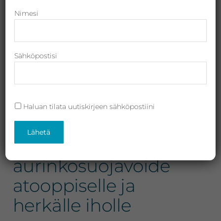
Revitalash,
Nimesi
Jane
Iredale,
By
Sähköpostisi
Raili
ja
Heliocare
Haluan tilata uutiskirjeen sähköpostiini
Heliocare, AR
Emulsion SPF 50 –
aurinkosuojavoide
atooppiselle ja
herkälle iholle