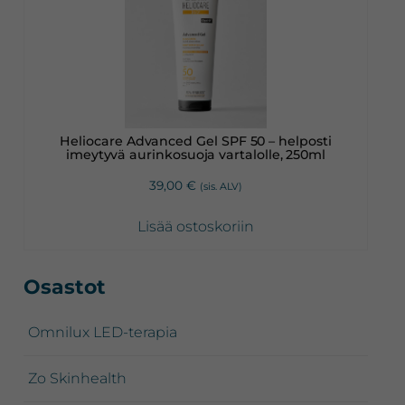
Heliocare Advanced Gel SPF 50 – helposti
imeytyvä aurinkosuoja vartalolle, 250ml
39,00
€
(sis. ALV)
Lisää ostoskoriin
Ensisijainen
Osastot
sivupalkki
Omnilux LED-terapia
Zo Skinhealth