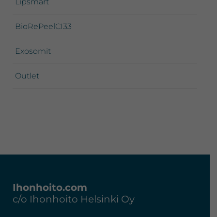
Lipsmart
BioRePeelCI33
Exosomit
Outlet
Footer
Ihonhoito.com
c/o Ihonhoito Helsinki Oy