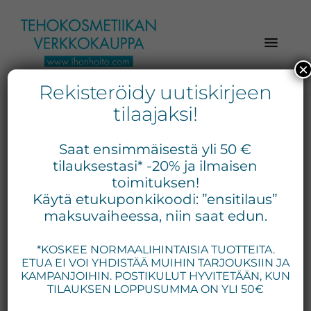
Hyppää
Hyppää
Hyppää
pääsisältöön
ensisijaiseen
alatunnisteeseen
sivupalkkiin
×
Rekisteröidy uutiskirjeen
Verkkokaupasta
Ihonhoito.com
laadukkaat
tilaajaksi!
-
kosmetiikka
Kosmetiikan
tuotteet:
Saat ensimmäisestä yli 50 €
Exuviance,
verkkokauppa
tilauksestasi* -20% ja ilmaisen
Environ,
toimituksen!
-
Käytä etukuponkikoodi: ”ensitilaus”
Medik8,
Tilaa
maksuvaiheessa, niin saat edun.
iS
jo
Clinical,
*KOSKEE NORMAALIHINTAISIA TUOTTEITA.
tänään
Priori,
ETUA EI VOI YHDISTÄÄ MUIHIN TARJOUKSIIN JA
Bion,
KAMPANJOIHIN. POSTIKULUT HYVITETÄÄN, KUN
Gernétic,
TILAUKSEN LOPPUSUMMA ON YLI 50€
Neostrata,