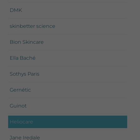
DMK
skinbetter science
Bion Skincare
Ella Baché
Sothys Paris
Gernétic
Guinot
Heliocare
Jane Iredale