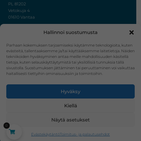
PL 81202
Vetokuja 4
01610 Vantaa
+358 50 367 7724
Hallinnoi suostumusta
y-tunnus: 3322636-4
info@ihonhoito.com
Parhaan kokemuksen tarjoamiseksi käytämme teknologioita, kuten
evästeitä, tallentaaksemme ja/tai käyttääksemme laitetietoja. Näiden
tekniikoiden hyväksyminen antaa meille mahdollisuuden käsitellä
Facebook
Instagram
tietoja, kuten selauskäyttäytymistä tai yksilöllisiä tunnuksia tällä
sivustolla. Suostumuksen jättäminen tai peruuttaminen voi vaikuttaa
Verkkokauppa
haitallisesti tiettyihin ominaisuuksiin ja toimintoihin.
Tilaus- ja toimitusehdot
Hyväksy
Ostoskori
Kirjautuminen
Kiellä
Näytä asetukset
0
Evästekäytäntö
Toimitus- ja palautusehdot
·Toteutus ja ylläpito
MMD Networks
·