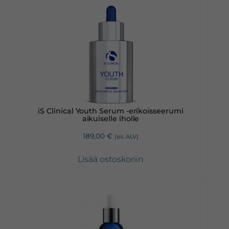
iS Clinical Youth Serum -erikoisseerumi
aikuiselle iholle
189,00
€
(sis. ALV)
Lisää ostoskoriin
Tällä
tuotteella
on