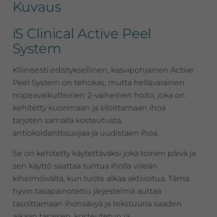
Kuvaus
iS Clinical Active Peel
System
Kliinisesti edistyksellinen, kasvipohjainen Active
Peel System on tehokas, mutta hellävarainen
nopeavaikutteinen 2-vaiheinen hoito, joka on
kehitetty kuorimaan ja siloittamaan ihoa
tarjoten samalla kosteutusta,
antioksidanttisuojaa ja uudistaen ihoa.
Se on kehitetty käytettäväksi joka toinen päivä ja
sen käyttö saattaa tuntua iholla viileän
kihelmöivältä, kun tuote alkaa aktivoitua. Tämä
hyvin tasapainotettu järjestelmä auttaa
tasoittamaan ihonsävyä ja tekstuuria saaden
aikaan tasaisen, kosteutetun ja