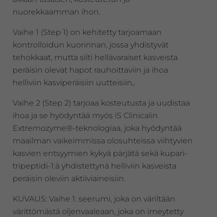
nuorekkaamman ihon.
Vaihe 1 (Step 1) on kehitetty tarjoamaan
kontrolloidun kuorinnan, jossa yhdistyvät
tehokkaat, mutta silti hellävaraiset kasveista
peräisin olevat hapot rauhoittaviin ja ihoa
helliviin kasviperäisiin uutteisiin,.
Vaihe 2 (Step 2) tarjoaa kosteutusta ja uudistaa
ihoa ja se hyödyntää myös iS Clinicalin
Extremozyme®-teknologiaa, joka hyödyntää
maailman vaikeimmissa olosuhteissa viihtyvien
kasvien entsyymien kykyä pärjätä sekä kupari-
tripeptidi-1:ä yhdistettynä helliviin kasveista
peräisin oleviin aktiiviaineisiin.
KUVAUS: Vaihe 1: seerumi, joka on väriltään
värittömästä oljenvaaleaan, joka on imeytetty