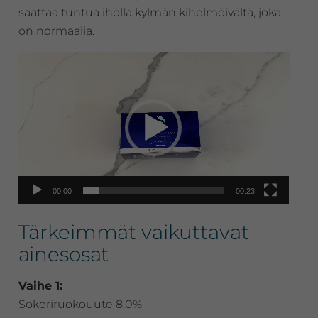
saattaa tuntua iholla kylmän kihelmöivältä, joka
on normaalia.
Videotoistin
00:00
00:23
Tärkeimmät vaikuttavat
ainesosat
Vaihe 1:
Sokeriruokouute 8,0%