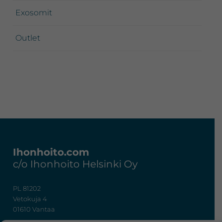
Exosomit
Outlet
Footer
Ihonhoito.com
c/o Ihonhoito Helsinki Oy
PL 81202
Vetokuja 4
01610 Vantaa