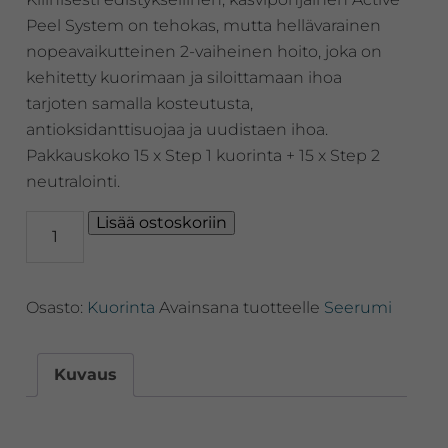
Peel System on tehokas, mutta hellävarainen
nopeavaikutteinen 2-vaiheinen hoito, joka on
kehitetty kuorimaan ja siloittamaan ihoa
tarjoten samalla kosteutusta,
antioksidanttisuojaa ja uudistaen ihoa.
Pakkauskoko 15 x Step 1 kuorinta + 15 x Step 2
neutralointi.
iS
Lisää ostoskoriin
Clinical
Active
Peel
Osasto:
Kuorinta
Avainsana tuotteelle
Seerumi
System
tehokuorinta
kotiin
Kuvaus
(15
kpl)
määrä