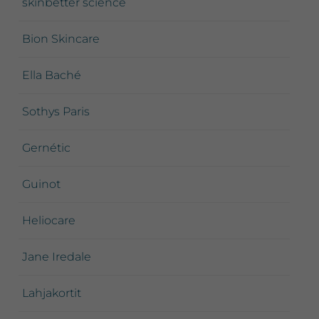
skinbetter science
Bion Skincare
Ella Baché
Sothys Paris
Gernétic
Guinot
Heliocare
Jane Iredale
Lahjakortit