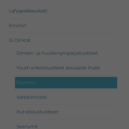
Lahjapakkaukset
Environ
iS Clinical
Silmien- ja huultenympärystuotteet
Youth erikoistuotteet aikuiselle iholle
Kuorinta
Vartalonhoito
Puhdistustuotteet
Seerumit