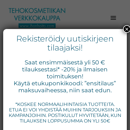
Hyppää
Hyppää
Hyppää
pääsisältöön
ensisijaiseen
alatunnisteeseen
sivupalkkiin
×
Rekisteröidy uutiskirjeen
Verkkokaupasta
Ihonhoito.com
laadukkaat
tilaajaksi!
-
kosmetiikka
Kosmetiikan
tuotteet:
Saat ensimmäisestä yli 50 €
Exuviance,
verkkokauppa
tilauksestasi* -20% ja ilmaisen
Environ,
toimituksen!
-
Käytä etukuponkikoodi: ”ensitilaus”
Medik8,
Tilaa
maksuvaiheessa, niin saat edun.
iS
jo
Clinical,
*KOSKEE NORMAALIHINTAISIA TUOTTEITA.
tänään
Priori,
ETUA EI VOI YHDISTÄÄ MUIHIN TARJOUKSIIN JA
Bion,
KAMPANJOIHIN. POSTIKULUT HYVITETÄÄN, KUN
Gernétic,
TILAUKSEN LOPPUSUMMA ON YLI 50€
Neostrata,