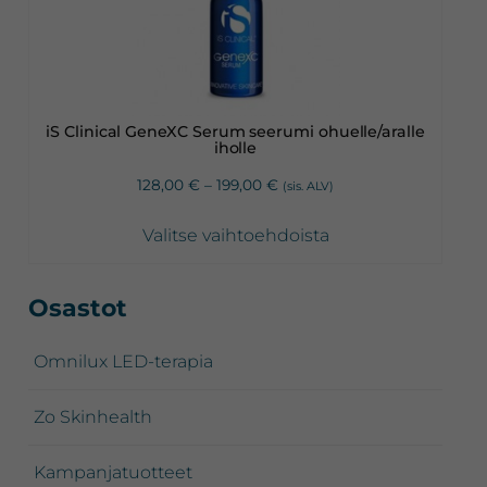
useampi
muunnelma.
Voit
tehdä
valinnat
iS Clinical GeneXC Serum seerumi ohuelle/aralle
tuotteen
iholle
sivulla.
Hintaluokka:
128,00
€
–
199,00
€
(sis. ALV)
128,00 €
-
Valitse vaihtoehdoista
199,00 €
Ensisijainen
Osastot
sivupalkki
Omnilux LED-terapia
Zo Skinhealth
Kampanjatuotteet