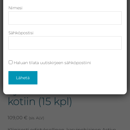
Revitalash,
Nimesi
Jane
Iredale,
By
Sähköpostisi
Raili
ja
Heliocare
Haluan tilata uutiskirjeen sähköpostiini
iS Clinical Active Peel
System tehokuorinta
kotiin (15 kpl)
109,00
€
(sis. ALV)
Kliinisesti edistyksellinen, kasvipohjainen Active