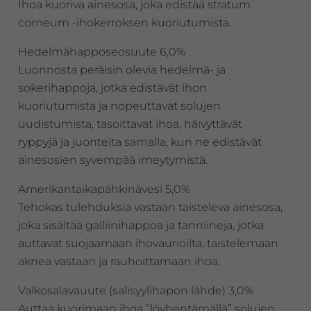
Ihoa kuoriva ainesosa, joka edistää stratum
corneum -ihokerroksen kuoriutumista.
Hedelmähapposeosuute 6,0%
Luonnosta peräisin olevia hedelmä- ja
sokerihappoja, jotka edistävät ihon
kuoriutumista ja nopeuttavat solujen
uudistumista, tasoittavat ihoa, häivyttävät
ryppyjä ja juonteita samalla, kun ne edistävät
ainesosien syvempää imeytymistä.
Amerikantaikapähkinävesi 5,0%
Tehokas tulehduksia vastaan taisteleva ainesosa,
joka sisältää galliinihappoa ja tanniineja, jotka
auttavat suojaamaan ihovaurioilta, taistelemaan
aknea vastaan ja rauhoittamaan ihoa.
Valkosalavauute (salisyylihapon lähde) 3,0%
Auttaa kuorimaan ihoa ”löyhentämällä” solujen