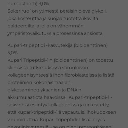
humektantti) 3,0%
Sokeriruo´on ytimestä peräisin oleva glykoli,
joka kosteuttaa ja suojaa tuotetta ikäviltä
bakteereilta ja jolla on vähemmän
ympäristövaikutuksia prosessinsa ansiosta.
Kupari-tripeptidi -kasvutekijä (bioidenttinen)
5,0%
Kupari Tripeptidi-1:n (bioidenttinen) on todettu
kliinisissä tutkimuksissa stimuloivan
kollageenisynteesiä ihon fibroblasteissa ja lisätä
proteiinien kokonaismäärän,
glykosaminoglykaanien ja DNA:n
akkumulaatiota haavoissa. Kupari-tripeptidi-1 -
sekvenssi esiintyy kollageenissä ja on esitetty,
että kupari-tripeptidi-1:ä vapautuisi ihokudoksen
vaurioiduttua. Kupari-tripeptidi-1 lisää myös
dekoriinisynteesiä – se on pieni proteoglykaani,