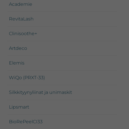
Academie
RevitaLash
Clinisoothe+
Artdeco
Elemis
WiQo (PRXT-33)
Silkkityynyliinat ja unimaskit
Lipsmart
BioRePeelCI33