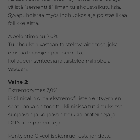
välistä ”sementtiä” ilman tulehdusvaikutuksia.
Syväpuhdistaa myös ihohuokosia ja poistaa likaa
follikkeleista.
Aloelehtimehu 2,0%
Tulehduksia vastaan taisteleva ainesosa, joka
edistää haavojen paranemista,
kollageenisynteesiä ja taistelee mikrobeja
vastaan.
Vaihe 2:
Extremozymes 7,0%
iS Clinicalin oma ekstremofiilisten entsyymien
seos, jonka on todettu kliinisissä tutkimuksissa
suojaavan ja korjaavan herkkiä proteiineja ja
DNA-komponentteja.
Pentylene Glycol (sokeriruo´osta johdettu