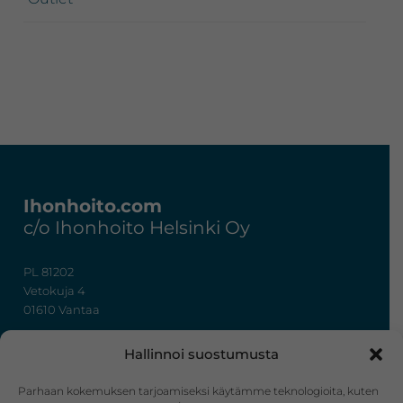
Footer
Ihonhoito.com
c/o Ihonhoito Helsinki Oy
PL 81202
Vetokuja 4
01610 Vantaa
+358 50 367 7724
Hallinnoi suostumusta
y-tunnus: 3322636-4
info@ihonhoito.com
Parhaan kokemuksen tarjoamiseksi käytämme teknologioita, kuten