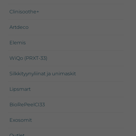
Clinisoothe+
Artdeco
Elemis
WiQo (PRXT-33)
Silkkityynyliinat ja unimaskit
Lipsmart
BioRePeelCI33
Exosomit
Outlet