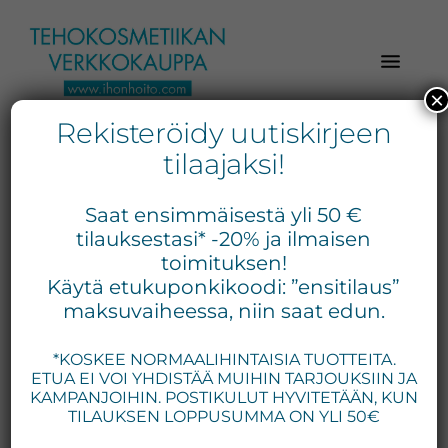
Hyppää
Hyppää
Hyppää
pääsisältöön
ensisijaiseen
alatunnisteeseen
sivupalkkiin
×
Rekisteröidy uutiskirjeen
Verkkokaupasta
Ihonhoito.com
laadukkaat
tilaajaksi!
-
kosmetiikka
Kosmetiikan
tuotteet:
Saat ensimmäisestä yli 50 €
Exuviance,
verkkokauppa
tilauksestasi* -20% ja ilmaisen
Environ,
toimituksen!
-
Käytä etukuponkikoodi: ”ensitilaus”
Medik8,
Tilaa
maksuvaiheessa, niin saat edun.
iS
jo
Clinical,
*KOSKEE NORMAALIHINTAISIA TUOTTEITA.
tänään
Priori,
ETUA EI VOI YHDISTÄÄ MUIHIN TARJOUKSIIN JA
Bion,
KAMPANJOIHIN. POSTIKULUT HYVITETÄÄN, KUN
Gernétic,
TILAUKSEN LOPPUSUMMA ON YLI 50€
Neostrata,