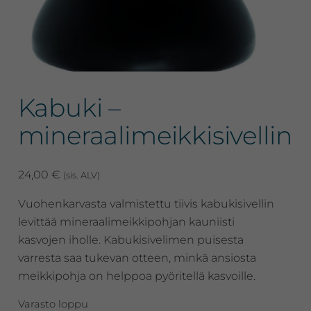
Kabuki –
mineraalimeikkisivellin
24,00
€
(sis. ALV)
Vuohenkarvasta valmistettu tiivis kabukisivellin
levittää mineraalimeikkipohjan kauniisti
kasvojen iholle. Kabukisivelimen puisesta
varresta saa tukevan otteen, minkä ansiosta
meikkipohja on helppoa pyöritellä kasvoille.
Varasto loppu