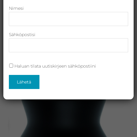
Revitalash,
Nimesi
Jane
Iredale,
By
Sähköpostisi
Raili
ja
Heliocare
Haluan tilata uutiskirjeen sähköpostiini