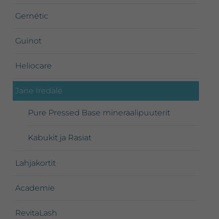
Gernétic
Guinot
Heliocare
Jane Iredale
Pure Pressed Base mineraalipuuterit
Kabukit ja Rasiat
Lahjakortit
Academie
RevitaLash