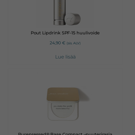
Pout Lipdrink SPF-15 huulivoide
24,90
€
(sis. ALV)
Lue lisää
Purepressed® Base Compact –puuterirasia