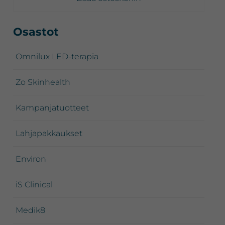
Ensisijainen
Osastot
sivupalkki
Omnilux LED-terapia
Zo Skinhealth
Kampanjatuotteet
Lahjapakkaukset
Environ
iS Clinical
Medik8