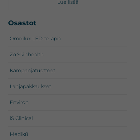
Lue lisää
Ensisijainen
Osastot
sivupalkki
Omnilux LED-terapia
Zo Skinhealth
Kampanjatuotteet
Lahjapakkaukset
Environ
iS Clinical
Medik8