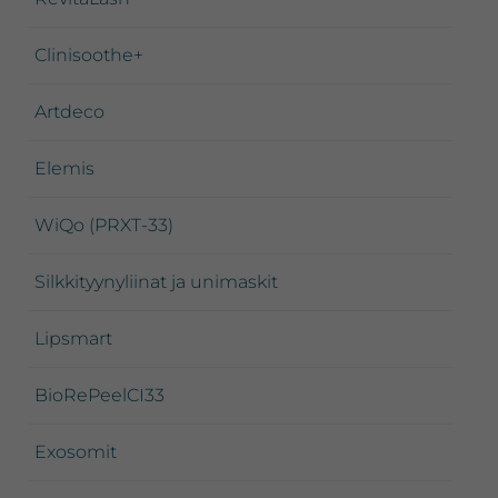
Clinisoothe+
Artdeco
Elemis
WiQo (PRXT-33)
Silkkityynyliinat ja unimaskit
Lipsmart
BioRePeelCI33
Exosomit