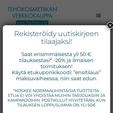
Hyppää
Hyppää
Hyppää
pääsisältöön
ensisijaiseen
alatunnisteeseen
sivupalkkiin
×
Rekisteröidy uutiskirjeen
Verkkokaupasta
Ihonhoito.com
laadukkaat
tilaajaksi!
-
kosmetiikka
Kosmetiikan
tuotteet:
Saat ensimmäisestä yli 50 €
Exuviance,
verkkokauppa
tilauksestasi* -20% ja ilmaisen
Environ,
toimituksen!
-
Käytä etukuponkikoodi: ”ensitilaus”
Medik8,
Tilaa
maksuvaiheessa, niin saat edun.
iS
jo
Clinical,
*KOSKEE NORMAALIHINTAISIA TUOTTEITA.
tänään
Priori,
ETUA EI VOI YHDISTÄÄ MUIHIN TARJOUKSIIN JA
Bion,
KAMPANJOIHIN. POSTIKULUT HYVITETÄÄN, KUN
Gernétic,
TILAUKSEN LOPPUSUMMA ON YLI 50€
Neostrata,