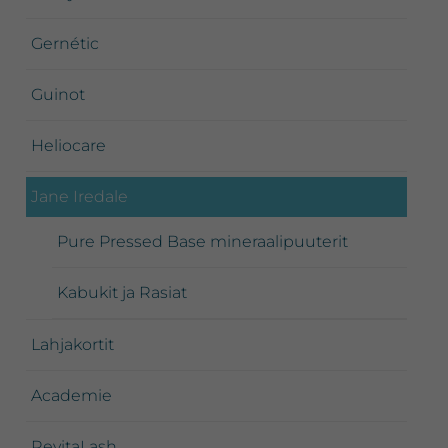
Gernétic
Guinot
Heliocare
Jane Iredale
Pure Pressed Base mineraalipuuterit
Kabukit ja Rasiat
Lahjakortit
Academie
RevitaLash