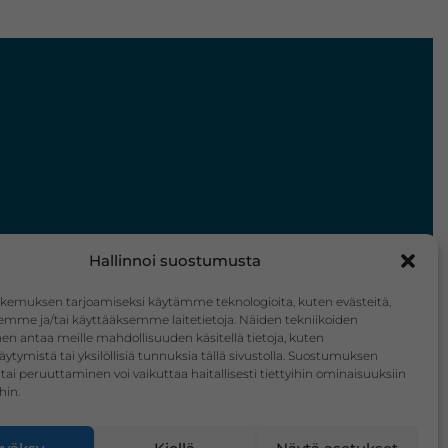
Hallinnoi suostumusta
kemuksen tarjoamiseksi käytämme teknologioita, kuten evästeitä,
emme ja/tai käyttääksemme laitetietoja. Näiden tekniikoiden
n antaa meille mahdollisuuden käsitellä tietoja, kuten
äytymistä tai yksilöllisiä tunnuksia tällä sivustolla. Suostumuksen
tai peruuttaminen voi vaikuttaa haitallisesti tiettyihin ominaisuuksiin
hin.