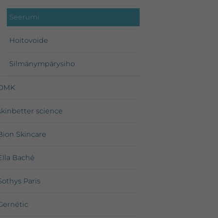
Seerumi
Hoitovoide
Silmänympärysiho
DMK
skinbetter science
Bion Skincare
Ella Baché
Sothys Paris
Gernétic