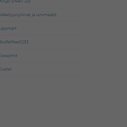
WiQo (PRXT-33)
Silkkityynyliinat ja unimaskit
Lipsmart
BioRePeelCI33
Exosomit
Outlet