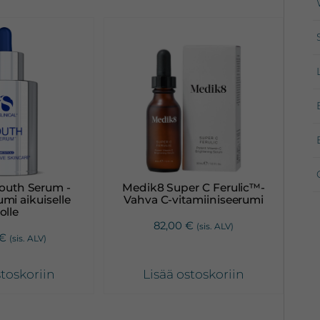
 Youth Serum -
Medik8 Super C Ferulic™-
umi aikuiselle
Vahva C-vitamiiniseerumi
olle
82,00
€
(sis. ALV)
€
(sis. ALV)
stoskoriin
Lisää ostoskoriin