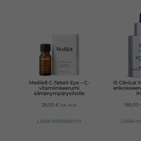
Medik8 C-Tetra® Eye – C-
iS Clinical
vitamiiniseerumi
erikoisseer
silmänympärysiholle
ih
28,00
€
189,00
(sis. ALV)
Lisää ostoskoriin
Lisää o