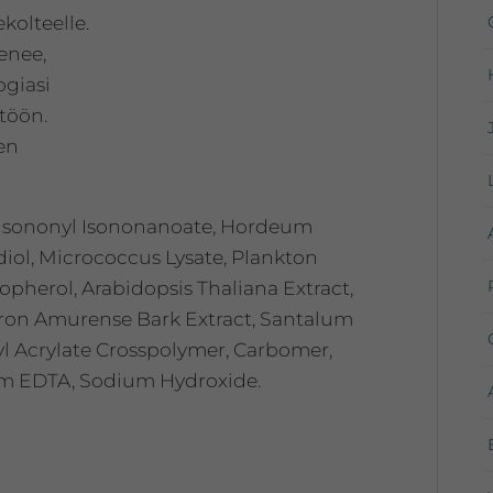
kolteelle.
menee,
ogiasi
töön.
en
, Isononyl Isononanoate, Hordeum
diol, Micrococcus Lysate, Plankton
pherol, Arabidopsis Thaliana Extract,
dron Amurense Bark Extract, Santalum
kyl Acrylate Crosspolymer, Carbomer,
um EDTA, Sodium Hydroxide.