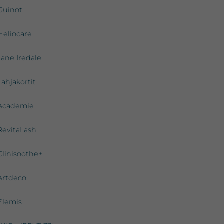
Guinot
Heliocare
Jane Iredale
Lahjakortit
Academie
RevitaLash
Clinisoothe+
Artdeco
Elemis