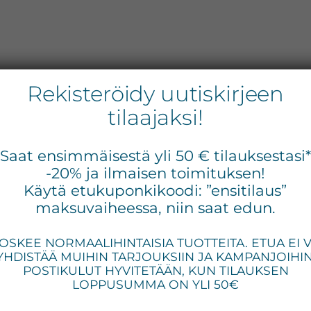
Rekisteröidy uutiskirjeen
tilaajaksi!
Priori DNA –
Ens
Saat ensimmäisestä yli 50 € tilauksestasi
siv
-20% ja ilmaisen toimituksen!
Recovery Serum,
Käytä etukuponkikoodi: ”ensitilaus”
voimakkaasti
maksuvaiheessa, niin saat edun.
uudistava
OSKEE NORMAALIHINTAISIA TUOTTEITA. ETUA EI 
YHDISTÄÄ MUIHIN TARJOUKSIIN JA KAMPANJOIHIN
tehoseerumi, 50 ml.
POSTIKULUT HYVITETÄÄN, KUN TILAUKSEN
LOPPUSUMMA ON YLI 50€