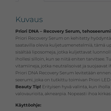
Kuvaus
Priori DNA – Recovery Serum, tehoseerumi h
Priori Recovery Serum on kehitetty hyödyntäm
saatavilla olevia kuljetusmenetelmiä, tämä 
sisältää liposomeja, jotka kuljettavat luonno
ihollesi silloin, kun se niitä eniten tarvitsee. 
vitamiineja, jotka neutralisoivat ja suojaavat i
Priori DNA Recovery Serum levitetään ennen
seerumi, joka on tutkittu toimivan Priori L
Beauty Tip!
Erityisen hyvä valinta, kun ihol
valovaurioita, aknearpia. Nopeasti ihoa kirkas
Käyttöohje: