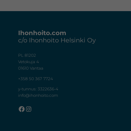
Footer
Ihonhoito.com
c/o Ihonhoito Helsinki Oy
PL 81202
Vetokuja 4
01610 Vantaa
+358 50 367 7724
y-tunnus: 3322636-4
info@ihonhoito.com
Facebook
Instagram