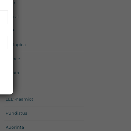
Environ
iS Clinical
Medik8
Dermalogica
Exuviance
Neostrata
Priori
LED-naamiot
Puhdistus
Kuorinta