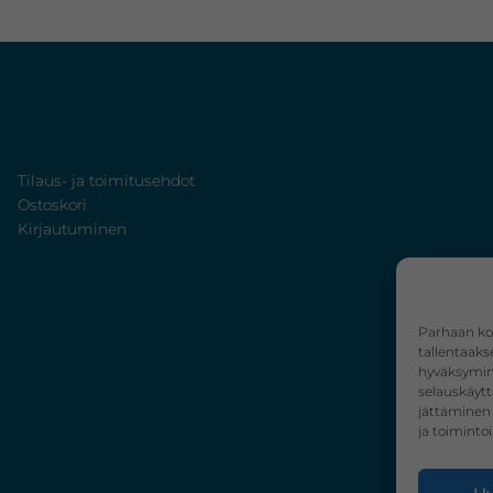
Verkkokauppa
Tilaus- ja toimitusehdot
Ostoskori
Kirjautuminen
Parhaan ko
tallentaaks
hyväksymine
selauskäytt
jättäminen 
ja toimintoi