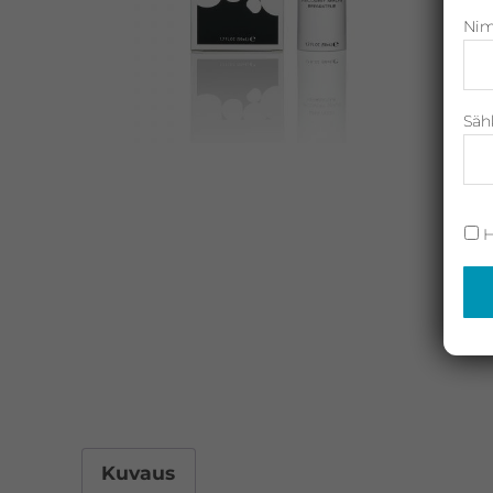
Nim
Neostrata,
Revitalash,
Jane
Iredale,
Säh
By
Raili
ja
H
Heliocare
Kuvaus