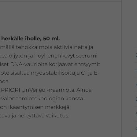
ml.
määrä
erkälle iholle, 50 ml.
ällä tehokkaimpia aktiiviaineita ja
upea öljytön ja höyhenenkevyt seerumi
lliset DNA-vaurioita korjaavat entsyymit
Tuote sisältää myös stabilisoituja C- ja E-
hoa.
 PRIORI UnVeiled -naamiota. Ainoa
ED-valonaamioteknologian kanssa.
la on ikääntymisen merkkejä,
tava ja heleyttävä vaikutus.