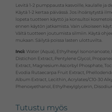
Levitä 1-2 pumppausta kasvoille, kaulalle ja de
Käytä 1-2 kertaa päivässä. Jos ihoärsytystä il
lopeta tuotteen käyttö ja konsultoi kosmetol
ennen käytön jatkamista. Vain ulkoiseen käyt
Vältä tuotteen joutumista silmiin. Käytä ohje
mukaan. Säilytä poissa lasten ulottuvilta.
Inci:
Water (Aqua), Ethylhexyl Isononanoate
Distichon Extract, Pentylene Glycol, Propane
Extract, Magnesium Ascorbyl Phosphate, Toco
Evodia Rutaecarpa Fruit Extract, Phelloden
Album Extract, Lecithin, Acrylates/C10-30 Al
Phenoxyethanol, Ethylhexylglycerin, Disodi
Tutustu myös