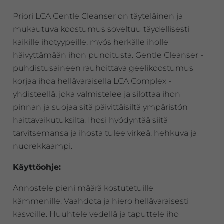
Priori LCA Gentle Cleanser on täyteläinen ja
mukautuva koostumus soveltuu täydellisesti
kaikille ihotyypeille, myös herkälle iholle
häivyttämään ihon punoitusta. Gentle Cleanser -
puhdistusaineen rauhoittava geelikoostumus
korjaa ihoa hellävaraisella LCA Complex -
yhdisteellä, joka valmistelee ja silottaa ihon
pinnan ja suojaa sitä päivittäisiltä ympäristön
haittavaikutuksilta. Ihosi hyödyntää siitä
tarvitsemansa ja ihosta tulee virkeä, hehkuva ja
nuorekkaampi.
Käyttöohje:
Annostele pieni määrä kostutetuille
kämmenille. Vaahdota ja hiero hellävaraisesti
kasvoille. Huuhtele vedellä ja taputtele iho