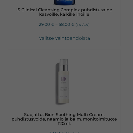
valinnat
iS Clinical Cleansing Complex puhdistusaine
tuotteen
kasvoille, kaikille ihoille
sivulla.
Hintaluokka:
29,00
€
–
58,00
€
(sis. ALV)
29,00 €
-
Valitse vaihtoehdoista
58,00 €
Suojattu: Bion Soothing Multi Cream,
puhdistusvoide, naamio ja balm, monitoimituote
120ml.