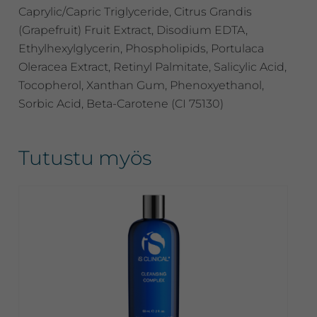
Caprylic/Capric Triglyceride, Citrus Grandis
(Grapefruit) Fruit Extract, Disodium EDTA,
Ethylhexylglycerin, Phospholipids, Portulaca
Oleracea Extract, Retinyl Palmitate, Salicylic Acid,
Tocopherol, Xanthan Gum, Phenoxyethanol,
Sorbic Acid, Beta-Carotene (CI 75130)
Tutustu myös
Tällä
tuotteella
on
useampi
muunnelma.
Voit
tehdä