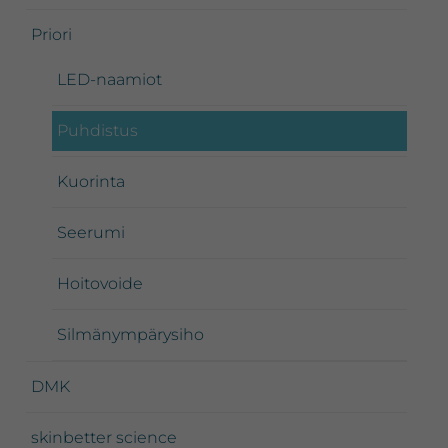
Priori
LED-naamiot
Puhdistus
Kuorinta
Seerumi
Hoitovoide
Silmänympärysiho
DMK
skinbetter science