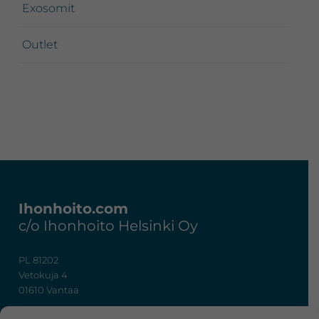
Exosomit
Outlet
Footer
Ihonhoito.com
c/o Ihonhoito Helsinki Oy
PL 81202
Vetokuja 4
01610 Vantaa
+358 50 367 7724