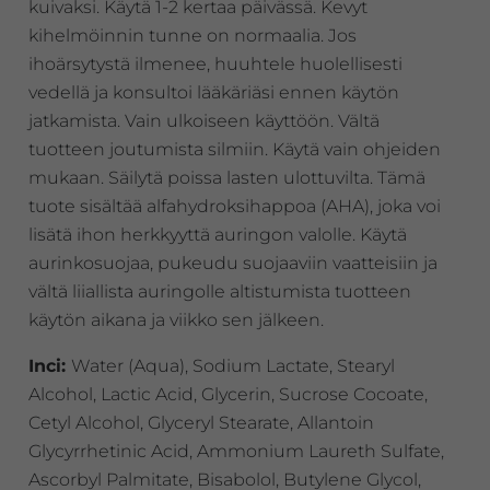
kuivaksi. Käytä 1-2 kertaa päivässä. Kevyt
kihelmöinnin tunne on normaalia. Jos
ihoärsytystä ilmenee, huuhtele huolellisesti
vedellä ja konsultoi lääkäriäsi ennen käytön
jatkamista. Vain ulkoiseen käyttöön. Vältä
tuotteen joutumista silmiin. Käytä vain ohjeiden
mukaan. Säilytä poissa lasten ulottuvilta. Tämä
tuote sisältää alfahydroksihappoa (AHA), joka voi
lisätä ihon herkkyyttä auringon valolle. Käytä
aurinkosuojaa, pukeudu suojaaviin vaatteisiin ja
vältä liiallista auringolle altistumista tuotteen
käytön aikana ja viikko sen jälkeen.
Inci:
Water (Aqua), Sodium Lactate, Stearyl
Alcohol, Lactic Acid, Glycerin, Sucrose Cocoate,
Cetyl Alcohol, Glyceryl Stearate, Allantoin
Glycyrrhetinic Acid, Ammonium Laureth Sulfate,
Ascorbyl Palmitate, Bisabolol, Butylene Glycol,