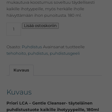
mukautuva koostumus soveltuu täydellisesti
kaikille ihotyypeille, myös herkälle iholle
häivyttämään ihon punoitusta. 180 ml.
Priori
Lisää ostoskoriin
LCA
-
Gentle
Osasto:
Puhdistus
Avainsanat tuotteelle
Cleanser-
täyteläinen
tehohoito
,
puhdistus
,
puhdistusgeeli
puhdistustuote
kaikille
ihotyyypeille,
Kuvaus
180ml
määrä
Kuvaus
Priori LCA – Gentle Cleanser- täyteläinen
puhdistustuote kaikille ihotyyypeille, 180ml