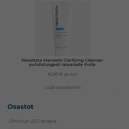
Neostrata Mandelic Clarifying Cleanser
puhdistusgeeli rasvaiselle iholle
42,00
€
(sis. ALV)
Lisää ostoskoriin
Ensisijainen
Osastot
sivupalkki
Omnilux LED-terapia