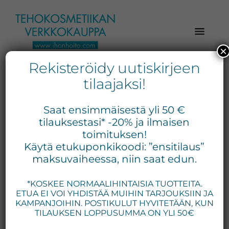
Hyppää
Hyppää
Hyppää
pääsisältöön
ensisijaiseen
alatunnisteeseen
sivupalkkiin
×
Rekisteröidy uutiskirjeen
Verkkokaupasta
Ihonhoito.com
laadukkaat
tilaajaksi!
-
kosmetiikka
Kosmetiikan
tuotteet:
Saat ensimmäisestä yli 50 €
Exuviance,
verkkokauppa
tilauksestasi* -20% ja ilmaisen
Environ,
toimituksen!
-
Käytä etukuponkikoodi: ”ensitilaus”
Medik8,
Tilaa
maksuvaiheessa, niin saat edun.
iS
jo
Clinical,
*KOSKEE NORMAALIHINTAISIA TUOTTEITA.
tänään
Priori,
ETUA EI VOI YHDISTÄÄ MUIHIN TARJOUKSIIN JA
Bion,
KAMPANJOIHIN. POSTIKULUT HYVITETÄÄN, KUN
Gernétic,
TILAUKSEN LOPPUSUMMA ON YLI 50€
Neostrata,