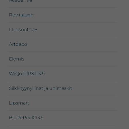
Academie
RevitaLash
Clinisoothe+
Artdeco
Elemis
WiQo (PRXT-33)
Silkkityynyliinat ja unimaskit
Lipsmart
BioRePeelCI33