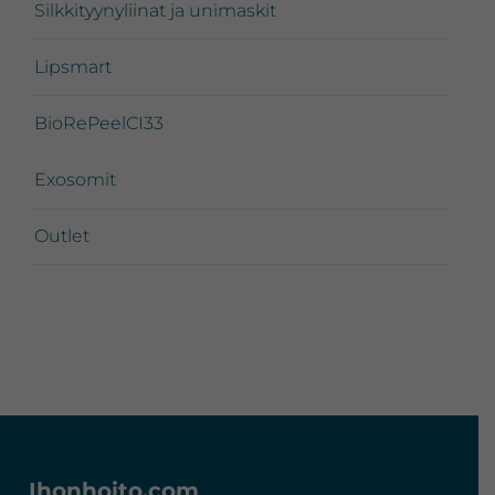
Silkkityynyliinat ja unimaskit
Lipsmart
BioRePeelCI33
Exosomit
Outlet
Footer
Ihonhoito.com