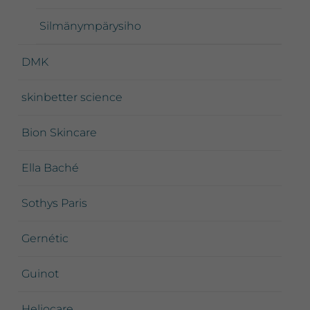
Silmänympärysiho
DMK
skinbetter science
Bion Skincare
Ella Baché
Sothys Paris
Gernétic
Guinot
Heliocare