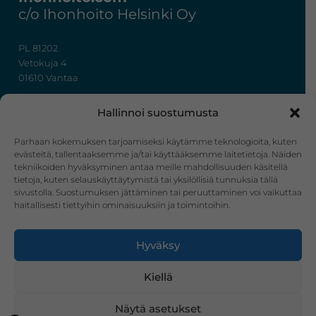
c/o Ihonhoito Helsinki Oy
PL 81202
Vetokuja 4
01610 Vantaa
+358 50 367 7724
Hallinnoi suostumusta
y-tunnus: 3322636-4
info@ihonhoito.com
Parhaan kokemuksen tarjoamiseksi käytämme teknologioita, kuten
evästeitä, tallentaaksemme ja/tai käyttääksemme laitetietoja. Näiden
tekniikoiden hyväksyminen antaa meille mahdollisuuden käsitellä
Facebook
Instagram
tietoja, kuten selauskäyttäytymistä tai yksilöllisiä tunnuksia tällä
sivustolla. Suostumuksen jättäminen tai peruuttaminen voi vaikuttaa
Verkkokauppa
haitallisesti tiettyihin ominaisuuksiin ja toimintoihin.
Tilaus- ja toimitusehdot
Hyväksy
Ostoskori
Kirjautuminen
Kiellä
Näytä asetukset