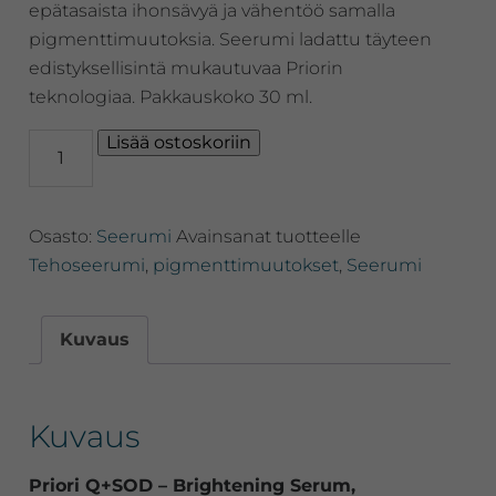
epätasaista ihonsävyä ja vähentöö samalla
pigmenttimuutoksia. Seerumi ladattu täyteen
edistyksellisintä mukautuvaa Priorin
teknologiaa. Pakkauskoko 30 ml.
Priori
Lisää ostoskoriin
Q+SOD
-
Brightening
Osasto:
Seerumi
Avainsanat tuotteelle
Serum,
kirkastava
Tehoseerumi
,
pigmenttimuutokset
,
Seerumi
ja
heleyttävä
seerumi,
Kuvaus
30
ml.
määrä
Kuvaus
Priori Q+SOD – Brightening Serum,