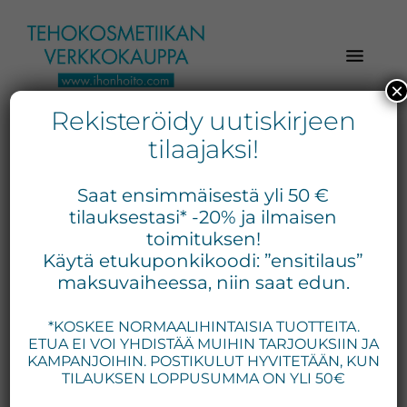
Hyppää
Hyppää
Hyppää
pääsisältöön
ensisijaiseen
alatunnisteeseen
sivupalkkiin
×
Rekisteröidy uutiskirjeen
Verkkokaupasta
Ihonhoito.com
laadukkaat
tilaajaksi!
-
kosmetiikka
Kosmetiikan
tuotteet:
Saat ensimmäisestä yli 50 €
Exuviance,
verkkokauppa
tilauksestasi* -20% ja ilmaisen
Environ,
toimituksen!
-
Käytä etukuponkikoodi: ”ensitilaus”
Medik8,
Tilaa
maksuvaiheessa, niin saat edun.
iS
jo
Clinical,
*KOSKEE NORMAALIHINTAISIA TUOTTEITA.
tänään
Priori,
ETUA EI VOI YHDISTÄÄ MUIHIN TARJOUKSIIN JA
Bion,
KAMPANJOIHIN. POSTIKULUT HYVITETÄÄN, KUN
Gernétic,
TILAUKSEN LOPPUSUMMA ON YLI 50€
Neostrata,