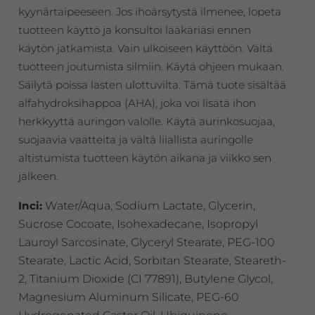
kyynärtaipeeseen. Jos ihoärsytystä ilmenee, lopeta
tuotteen käyttö ja konsultoi lääkäriäsi ennen
käytön jatkamista. Vain ulkoiseen käyttöön. Vältä
tuotteen joutumista silmiin. Käytä ohjeen mukaan.
Säilytä poissa lasten ulottuvilta. Tämä tuote sisältää
alfahydroksihappoa (AHA), joka voi lisätä ihon
herkkyyttä auringon valolle. Käytä aurinkosuojaa,
suojaavia vaatteita ja vältä liiallista auringolle
altistumista tuotteen käytön aikana ja viikko sen
jälkeen.
Inci:
Water/Aqua, Sodium Lactate, Glycerin,
Sucrose Cocoate, Isohexadecane, Isopropyl
Lauroyl Sarcosinate, Glyceryl Stearate, PEG-100
Stearate, Lactic Acid, Sorbitan Stearate, Steareth-
2, Titanium Dioxide (CI 77891), Butylene Glycol,
Magnesium Aluminum Silicate, PEG-60