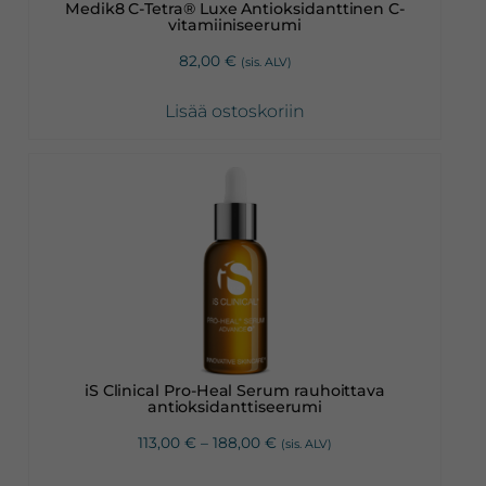
Medik8 C-Tetra® Luxe Antioksidanttinen C-
vitamiiniseerumi
82,00
€
(sis. ALV)
Lisää ostoskoriin
Tällä
tuotteella
on
useampi
muunnelma.
Voit
tehdä
valinnat
iS Clinical Pro-Heal Serum rauhoittava
tuotteen
antioksidanttiseerumi
sivulla.
Hintaluokka:
113,00
€
–
188,00
€
(sis. ALV)
113,00 €