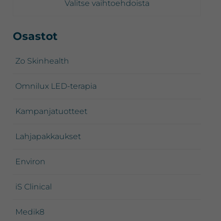
-
Valitse vaihtoehdoista
188,00 €
Ensisijainen
Osastot
sivupalkki
Zo Skinhealth
Omnilux LED-terapia
Kampanjatuotteet
Lahjapakkaukset
Environ
iS Clinical
Medik8