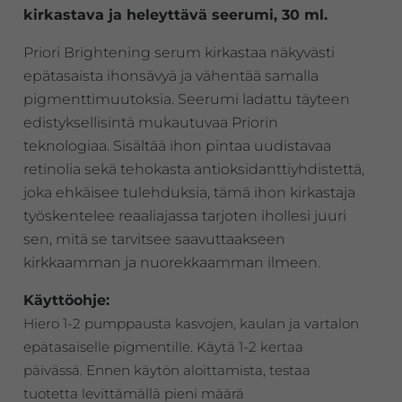
kirkastava ja heleyttävä seerumi, 30 ml.
Priori Brightening serum kirkastaa näkyvästi
epätasaista ihonsävyä ja vähentää samalla
pigmenttimuutoksia. Seerumi ladattu täyteen
edistyksellisintä mukautuvaa Priorin
teknologiaa. Sisältää ihon pintaa uudistavaa
retinolia sekä tehokasta antioksidanttiyhdistettä,
joka ehkäisee tulehduksia, tämä ihon kirkastaja
työskentelee reaaliajassa tarjoten ihollesi juuri
sen, mitä se tarvitsee saavuttaakseen
kirkkaamman ja nuorekkaamman ilmeen.
Käyttöohje:
Hiero 1-2 pumppausta kasvojen, kaulan ja vartalon
epätasaiselle pigmentille. Käytä 1-2 kertaa
päivässä. Ennen käytön aloittamista, testaa
tuotetta levittämällä pieni määrä