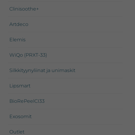
Clinisoothe+
Artdeco
Elemis
WiQo (PRXT-33)
Silkkityynyliinat ja unimaskit
Lipsmart
BioRePeelCI33
Exosomit
Outlet