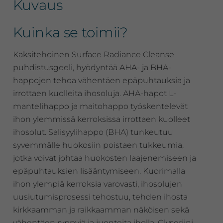
Kuvaus
Kuinka se toimii?
Kaksitehoinen Surface Radiance Cleanse
puhdistusgeeli, hyödyntää AHA- ja BHA-
happojen tehoa vähentäen epäpuhtauksia ja
irrottaen kuolleita ihosoluja. AHA-hapot L-
mantelihappo ja maitohappo työskentelevät
ihon ylemmissä kerroksissa irrottaen kuolleet
ihosolut. Salisyylihappo (BHA) tunkeutuu
syvemmälle huokosiin poistaen tukkeumia,
jotka voivat johtaa huokosten laajenemiseen ja
epäpuhtauksien lisääntymiseen. Kuorimalla
ihon ylempiä kerroksia varovasti, ihosolujen
uusiutumisprosessi tehostuu, tehden ihosta
kirkkaamman ja raikkaamman näköisen sekä
vähentäen ryppyjä ja juonteita iholla. Glyseriini