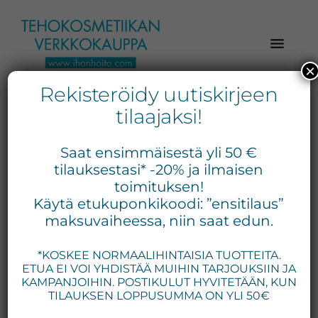
Hyppää
Hyppää
Hyppää
pääsisältöön
ensisijaiseen
alatunnisteeseen
sivupalkkiin
×
Rekisteröidy uutiskirjeen
Verkkokaupasta
Ihonhoito.com
laadukkaat
tilaajaksi!
-
kosmetiikka
Kosmetiikan
tuotteet:
Saat ensimmäisestä yli 50 €
Exuviance,
verkkokauppa
tilauksestasi* -20% ja ilmaisen
Environ,
toimituksen!
-
Käytä etukuponkikoodi: ”ensitilaus”
Medik8,
Tilaa
maksuvaiheessa, niin saat edun.
iS
jo
Clinical,
*KOSKEE NORMAALIHINTAISIA TUOTTEITA.
tänään
Priori,
ETUA EI VOI YHDISTÄÄ MUIHIN TARJOUKSIIN JA
Bion,
KAMPANJOIHIN. POSTIKULUT HYVITETÄÄN, KUN
Gernétic,
TILAUKSEN LOPPUSUMMA ON YLI 50€
Neostrata,