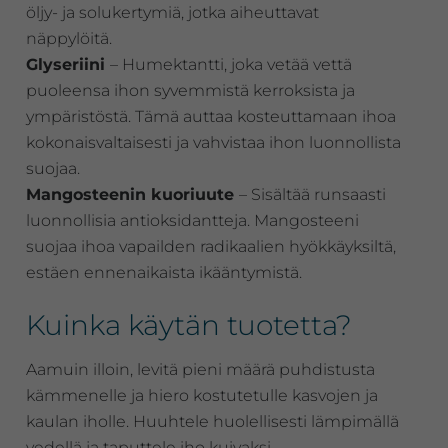
öljy- ja solukertymiä, jotka aiheuttavat
näppylöitä.
Glyseriini
– Humektantti, joka vetää vettä
puoleensa ihon syvemmistä kerroksista ja
ympäristöstä. Tämä auttaa kosteuttamaan ihoa
kokonaisvaltaisesti ja vahvistaa ihon luonnollista
suojaa.
Mangosteenin kuoriuute
– Sisältää runsaasti
luonnollisia antioksidantteja. Mangosteeni
suojaa ihoa vapailden radikaalien hyökkäyksiltä,
estäen ennenaikaista ikääntymistä.
Kuinka käytän tuotetta?
Aamuin illoin, levitä pieni määrä puhdistusta
kämmenelle ja hiero kostutetulle kasvojen ja
kaulan iholle. Huuhtele huolellisesti lämpimällä
vedellä ja taputtele iho kuivaksi.