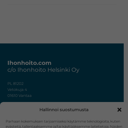
Footer
Ihonhoito.com
c/o Ihonhoito Helsinki Oy
PL 81202
Vetokuja 4
01610 Vantaa
+358 50 367 7724
Hallinnoi suostumusta
y-tunnus: 3322636-4
info@ihonhoito.com
Parhaan kokemuksen tarjoamiseksi käytämme teknologioita, kuten
evästeitä, tallentaaksemme ja/tai käyttääksemme laitetietoja. Näiden