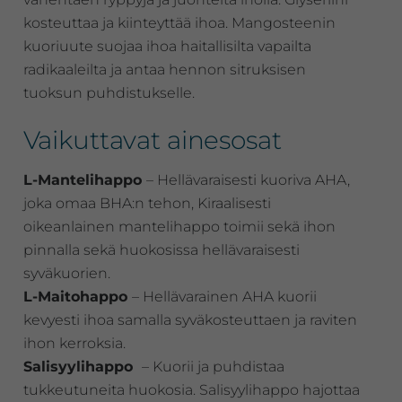
kosteuttaa ja kiinteyttää ihoa. Mangosteenin
kuoriuute suojaa ihoa haitallisilta vapailta
radikaaleilta ja antaa hennon sitruksisen
tuoksun puhdistukselle.
Vaikuttavat ainesosat
L-Mantelihappo
– Hellävaraisesti kuoriva AHA,
joka omaa BHA:n tehon, Kiraalisesti
oikeanlainen mantelihappo toimii sekä ihon
pinnalla sekä huokosissa hellävaraisesti
syväkuorien.
L-Maitohappo
– Hellävarainen AHA kuorii
kevyesti ihoa samalla syväkosteuttaen ja raviten
ihon kerroksia.
Salisyylihappo
– Kuorii ja puhdistaa
tukkeutuneita huokosia. Salisyylihappo hajottaa