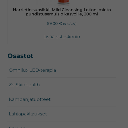
Harrietin suosikki! Mild Cleansing Lotion, mieto
puhdistusemulsio kasvoille, 200 ml
59,00
€
(sis. ALV)
Lisää ostoskoriin
Ensisijainen
Osastot
sivupalkki
Omnilux LED-terapia
Zo Skinhealth
Kampanjatuotteet
Lahjapakkaukset