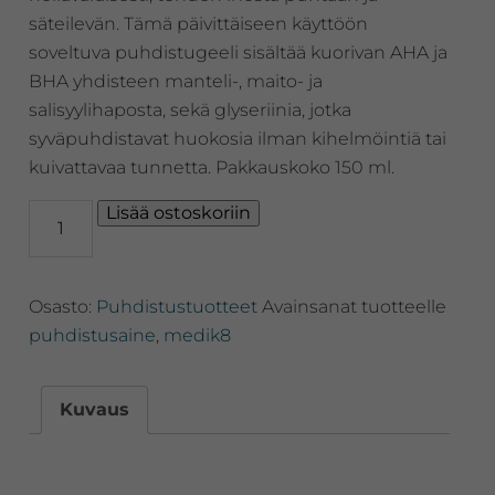
säteilevän. Tämä päivittäiseen käyttöön
soveltuva puhdistugeeli sisältää kuorivan AHA ja
BHA yhdisteen manteli-, maito- ja
salisyylihaposta, sekä glyseriinia, jotka
syväpuhdistavat huokosia ilman kihelmöintiä tai
kuivattavaa tunnetta. Pakkauskoko 150 ml.
Medik8
Lisää ostoskoriin
Surface
Radiance
Cleanse™
Osasto:
Puhdistustuotteet
Avainsanat tuotteelle
Uudistava
AHA/BHA
puhdistusaine
,
medik8
puhdistusgeeli
määrä
Kuvaus