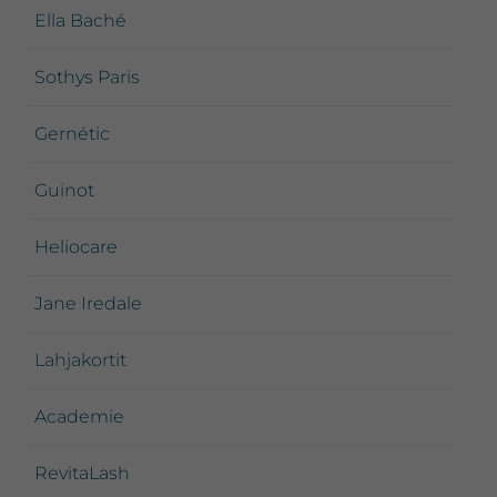
Ella Baché
Sothys Paris
Gernétic
Guinot
Heliocare
Jane Iredale
Lahjakortit
Academie
RevitaLash