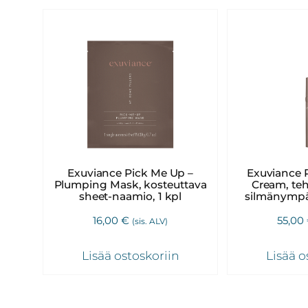
Neostrata,
Revitalash,
Jane
Iredale,
By
Raili
ja
Heliocare
Exuviance Pick Me Up –
Exuviance 
Plumping Mask, kosteuttava
Cream, te
sheet-naamio, 1 kpl
silmänympä
16,00
€
55,00
(sis. ALV)
Lisää ostoskoriin
Lisää o