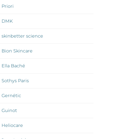
Priori
DMK
skinbetter science
Bion Skincare
Ella Baché
Sothys Paris
Gernétic
Guinot
Heliocare