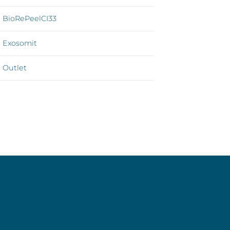
BioRePeelCI33
Exosomit
Outlet