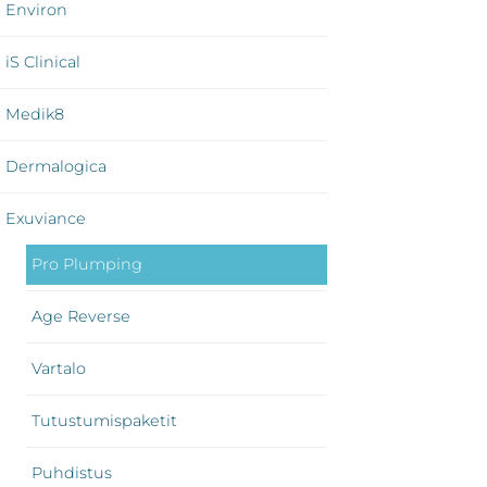
Environ
iS Clinical
Medik8
Dermalogica
Exuviance
Pro Plumping
Age Reverse
Vartalo
Tutustumispaketit
Puhdistus