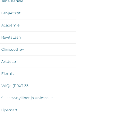
Jane Iredale
Lahjakortit
Academie
RevitaLash
Clinisoothe+
Artdeco
Elemis
WiQo (PRXT-33)
Silkkityynyliinat ja unimaskit
Lipsmart