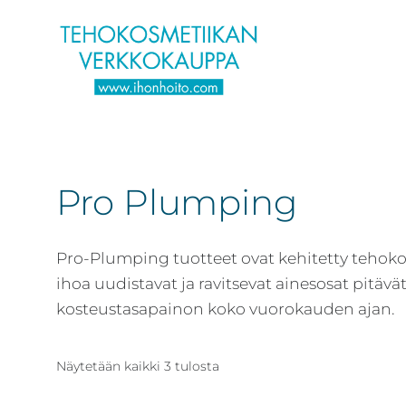
Hyppää
Hyppää
Hyppää
pääsisältöön
ensisijaiseen
alatunnisteeseen
sivupalkkiin
Verkkokaupasta
Ihonhoito.com
laadukkaat
-
kosmetiikka
Pro Plumping
Kosmetiikan
tuotteet:
verkkokauppa
Exuviance,
Environ,
Pro-Plumping tuotteet ovat kehitetty tehoko
-
Medik8,
ihoa uudistavat ja ravitsevat ainesosat pitävät 
Tilaa
iS
kosteustasapainon koko vuorokauden ajan.
jo
Clinical,
tänään
Priori,
Näytetään kaikki 3 tulosta
Bion,
Gernétic,