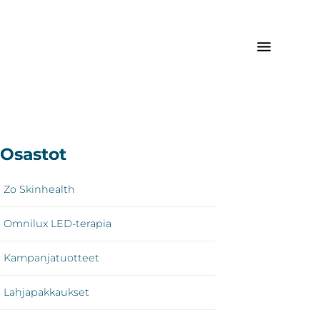
sisijainen
Osastot
vupalkki
Zo Skinhealth
Omnilux LED-terapia
Kampanjatuotteet
Lahjapakkaukset