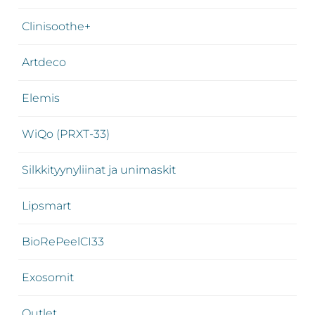
Clinisoothe+
Artdeco
Elemis
WiQo (PRXT-33)
Silkkityynyliinat ja unimaskit
Lipsmart
BioRePeelCI33
Exosomit
Outlet