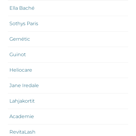
Ella Baché
Sothys Paris
Gernétic
Guinot
Heliocare
Jane Iredale
Lahjakortit
Academie
RevitaLash