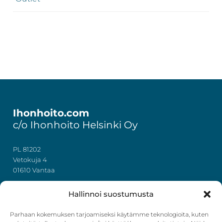
Footer
Ihonhoito.com
c/o Ihonhoito Helsinki Oy
PL 81202
Vetokuja 4
01610 Vantaa
+358 50 367 7724
Hallinnoi suostumusta
y-tunnus: 3322636-4
info@ihonhoito.com
Parhaan kokemuksen tarjoamiseksi käytämme teknologioita, kuten