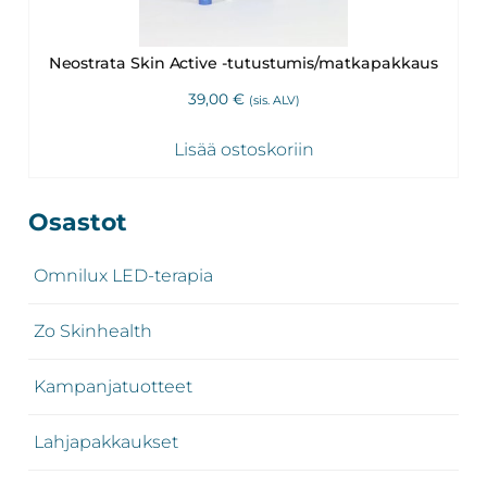
Neostrata Skin Active -tutustumis/matkapakkaus
39,00
€
(sis. ALV)
Lisää ostoskoriin
Ensisijainen
Osastot
sivupalkki
Omnilux LED-terapia
Zo Skinhealth
Kampanjatuotteet
Lahjapakkaukset