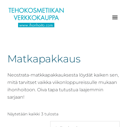
Hyppää
Hyppää
Hyppää
pääsisältöön
ensisijaiseen
alatunnisteeseen
sivupalkkiin
Verkkokaupasta
Ihonhoito.com
laadukkaat
-
kosmetiikka
Matkapakkaus
Kosmetiikan
tuotteet:
Exuviance,
verkkokauppa
Environ,
Neostrata-matkkapakkauksesta löydät kaiken sen,
-
Medik8,
mitä tarvitset vaikka viikonloppureissulle mukaan
Tilaa
iS
ihonhoitoon. Oiva tapa tutustua laajemmin
jo
Clinical,
sarjaan!
tänään
Priori,
Bion,
Näytetään kaikki 3 tulosta
Gernétic,
Neostrata,