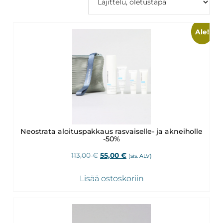
Revitalash,
Jane
Ale!
Iredale,
By
Raili
ja
Heliocare
Neostrata aloituspakkaus rasvaiselle- ja akneiholle
-50%
Alkuperäinen
Nykyinen
113,00
€
55,00
€
(sis. ALV)
hinta
hinta
oli:
on:
Lisää ostoskoriin
113,00 €.
55,00 €.