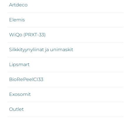
Artdeco
Elemis
WiQo (PRXT-33)
Silkkityynyliinat ja unimaskit
Lipsmart
BioRePeelCI33
Exosomit
Outlet