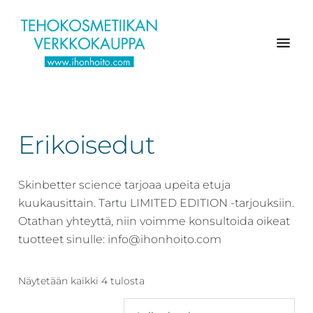
Hyppää
Hyppää
Hyppää
pääsisältöön
ensisijaiseen
alatunnisteeseen
sivupalkkiin
Verkkokaupasta
Ihonhoito.com
laadukkaat
-
kosmetiikka
Erikoisedut
Kosmetiikan
tuotteet:
Exuviance,
verkkokauppa
Environ,
Skinbetter science tarjoaa upeita etuja
-
Medik8,
kuukausittain. Tartu LIMITED EDITION -tarjouksiin.
Tilaa
iS
Otathan yhteyttä, niin voimme konsultoida oikeat
jo
Clinical,
tuotteet sinulle: info@ihonhoito.com
tänään
Priori,
Bion,
Näytetään kaikki 4 tulosta
Gernétic,
Neostrata,