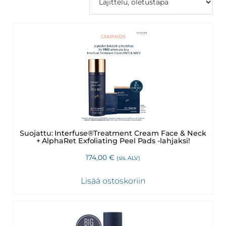
Revitalash,
Jane
Iredale,
By
Raili
ja
Heliocare
Suojattu: Interfuse®Treatment Cream Face & Neck
+ AlphaRet Exfoliating Peel Pads -lahjaksi!
174,00
€
(sis. ALV)
Lisää ostoskoriin