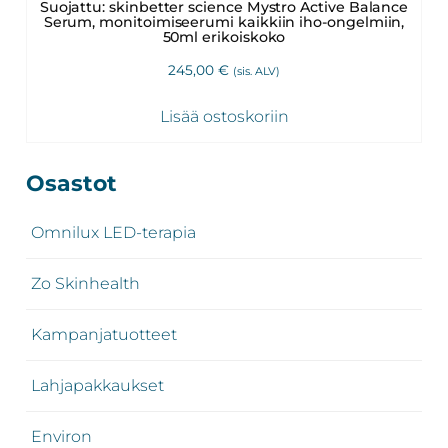
Suojattu: skinbetter science Mystro Active Balance
Serum, monitoimiseerumi kaikkiin iho-ongelmiin,
50ml erikoiskoko
245,00
€
(sis. ALV)
Lisää ostoskoriin
Ensisijainen
Osastot
sivupalkki
Omnilux LED-terapia
Zo Skinhealth
Kampanjatuotteet
Lahjapakkaukset
Environ