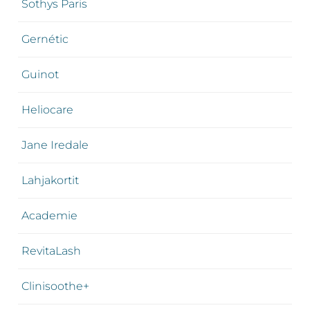
Sothys Paris
Gernétic
Guinot
Heliocare
Jane Iredale
Lahjakortit
Academie
RevitaLash
Clinisoothe+