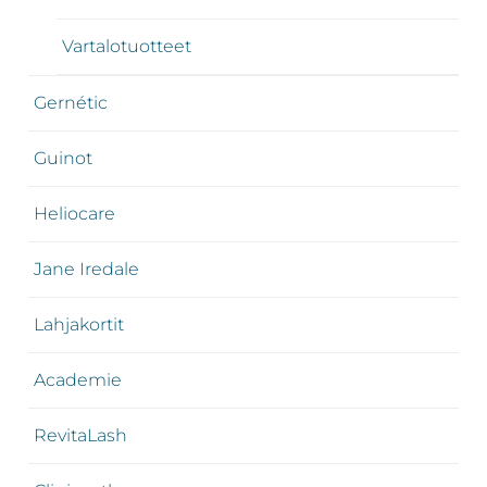
Vartalotuotteet
Gernétic
Guinot
Heliocare
Jane Iredale
Lahjakortit
Academie
RevitaLash