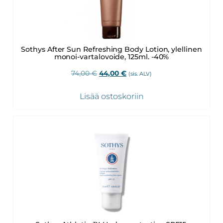
Sothys After Sun Refreshing Body Lotion, ylellinen
monoi-vartalovoide, 125ml. -40%
Alkuperäinen
Nykyinen
74,00
€
44,00
€
(sis. ALV)
hinta
hinta
oli:
on:
Lisää ostoskoriin
74,00 €.
44,00 €.