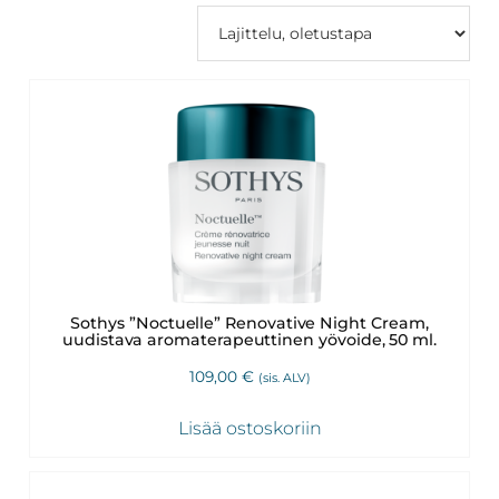
Revitalash,
Jane
Iredale,
By
Raili
ja
Heliocare
Sothys ”Noctuelle” Renovative Night Cream,
uudistava aromaterapeuttinen yövoide, 50 ml.
109,00
€
(sis. ALV)
Lisää ostoskoriin