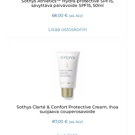
Sothys Athletics™ Hydra-protective SPF15,
sävyttävä päivävoide SPF15, 50ml
68,00
€
(sis. ALV)
Lisää ostoskoriin
Sothys Clarté & Confort Protective Cream, ihoa
suojaava couperosavoide
87,00
€
(sis. ALV)