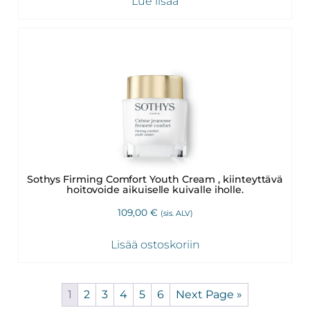
Lue lisää
Sothys Firming Comfort Youth Cream , kiinteyttävä
hoitovoide aikuiselle kuivalle iholle.
109,00
€
(sis. ALV)
Lisää ostoskoriin
1
2
3
4
5
6
Next Page »