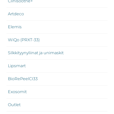
Clinisoothe+
Artdeco
Elemis
WiQo (PRXT-33)
Silkkityynyliinat ja unimaskit
Lipsmart
BioRePeelCI33
Exosomit
Outlet