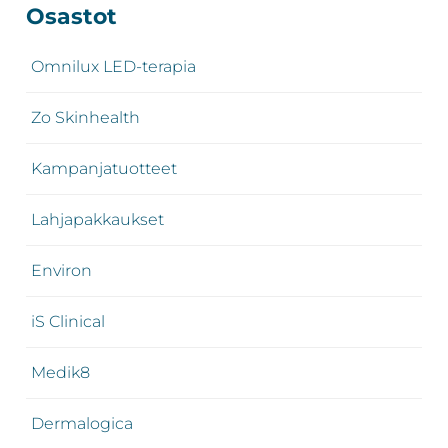
Ensisijainen
Osastot
sivupalkki
Omnilux LED-terapia
Zo Skinhealth
Kampanjatuotteet
Lahjapakkaukset
Environ
iS Clinical
Medik8
Dermalogica