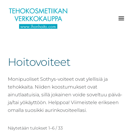
Hyppää
Hyppää
Hyppää
pääsisältöön
ensisijaiseen
alatunnisteeseen
sivupalkkiin
Verkkokaupasta
Ihonhoito.com
laadukkaat
-
kosmetiikka
Hoitovoiteet
Kosmetiikan
tuotteet:
Exuviance,
verkkokauppa
Environ,
Monipuoliset Sothys-voiteet ovat ylellisiä ja
-
Medik8,
tehokkaita. Niiden koostumukset ovat
Tilaa
iS
ainutlaatuisia, sillä jokainen voide soveltuu päivä-
jo
Clinical,
ja/tai yökäyttöön. Helppoa! Viimeistele erikseen
tänään
Priori,
omalla suosikki aurinkovoiteellasi.
Bion,
Gernétic,
Näytetään tulokset 1–6 / 33
Neostrata,