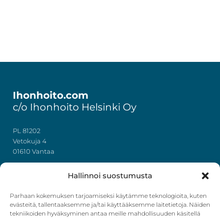
Footer
Ihonhoito.com
c/o Ihonhoito Helsinki Oy
PL 81202
Vetokuja 4
01610 Vantaa
+358 50 367 7724
Hallinnoi suostumusta
y-tunnus: 3322636-4
info@ihonhoito.com
Parhaan kokemuksen tarjoamiseksi käytämme teknologioita, kuten
evästeitä, tallentaaksemme ja/tai käyttääksemme laitetietoja. Näiden
tekniikoiden hyväksyminen antaa meille mahdollisuuden käsitellä
Facebook
Instagram