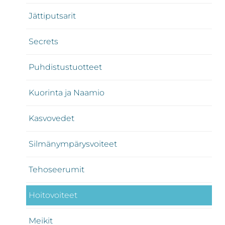
Jättiputsarit
Secrets
Puhdistustuotteet
Kuorinta ja Naamio
Kasvovedet
Silmänympärysvoiteet
Tehoseerumit
Hoitovoiteet
Meikit