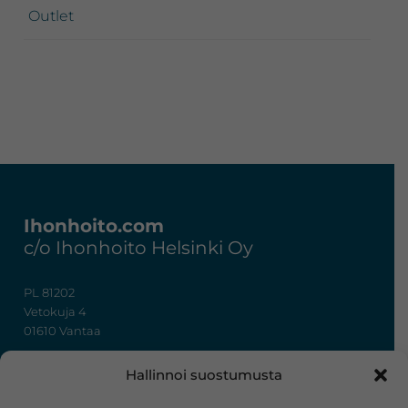
Outlet
Footer
Ihonhoito.com
c/o Ihonhoito Helsinki Oy
PL 81202
Vetokuja 4
01610 Vantaa
+358 50 367 7724
Hallinnoi suostumusta
y-tunnus: 3322636-4