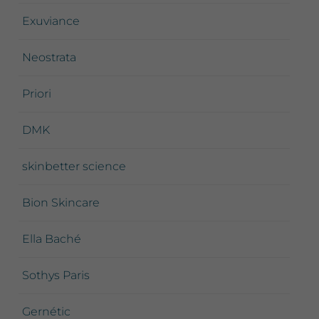
Exuviance
Neostrata
Priori
DMK
skinbetter science
Bion Skincare
Ella Baché
Sothys Paris
Gernétic