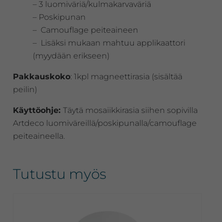
– 3 luomiväriä/kulmakarvaväriä
– Poskipunan
– Camouflage peiteaineen
– Lisäksi mukaan mahtuu applikaattori
(myydään erikseen)
Pakkauskoko
: 1kpl magneettirasia (sisältää
peilin)
Käyttöohje:
Täytä mosaiikkirasia siihen sopivilla
Artdeco luomiväreillä/poskipunalla/camouflage
peiteaineella.
Tutustu myös
Tällä
tuotteella