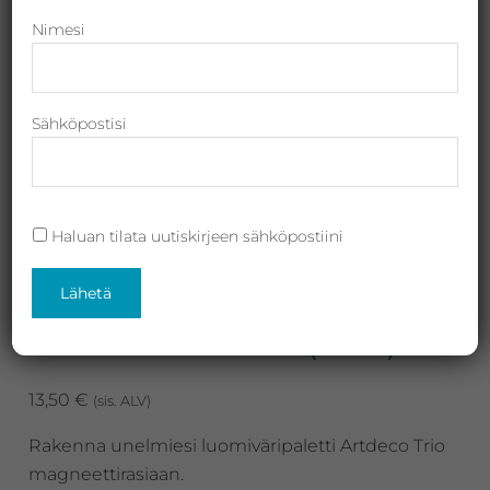
Revitalash,
Nimesi
Jane
Iredale,
By
Sähköpostisi
Raili
ja
Heliocare
Haluan tilata uutiskirjeen sähköpostiini
Artdeco Beauty Box,
mosaiikkirasia (Trio)
13,50
€
(sis. ALV)
Rakenna unelmiesi luomiväripaletti Artdeco Trio
magneettirasiaan.