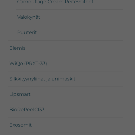
Camouflage Cream Peitevoiteet
Valokynät
Puuterit
Elemis
WiQo (PRXT-33)
Silkkityynyliinat ja unimaskit
Lipsmart
BioRePeelCI33
Exosomit