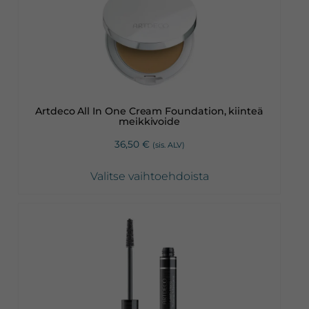
on
useampi
muunnelma.
Voit
tehdä
valinnat
Artdeco All In One Cream Foundation, kiinteä
tuotteen
meikkivoide
sivulla.
36,50
€
(sis. ALV)
Valitse vaihtoehdoista