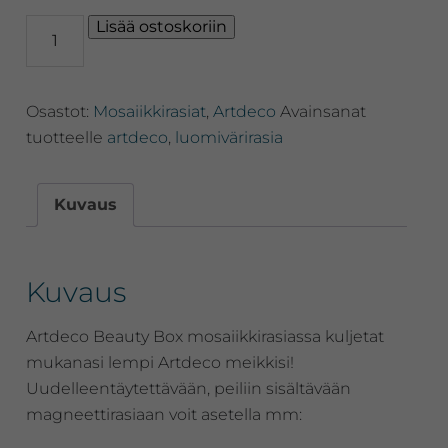
Artdeco
Lisää ostoskoriin
Beauty
Box,
mosaiikkirasia
Osastot:
Mosaiikkirasiat
,
Artdeco
Avainsanat
(Trio)
määrä
tuotteelle
artdeco
,
luomivärirasia
Kuvaus
Kuvaus
Artdeco Beauty Box mosaiikkirasiassa kuljetat
mukanasi lempi Artdeco meikkisi!
Uudelleentäytettävään, peiliin sisältävään
magneettirasiaan voit asetella mm: