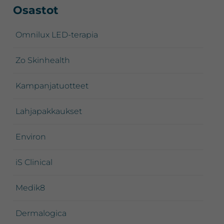
Ensisijainen
Osastot
sivupalkki
Omnilux LED-terapia
Zo Skinhealth
Kampanjatuotteet
Lahjapakkaukset
Environ
iS Clinical
Medik8
Dermalogica