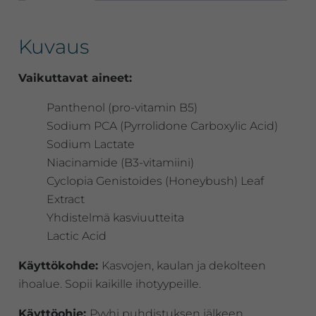
Kuvaus
Vaikuttavat aineet:
Panthenol (pro-vitamin B5)
Sodium PCA (Pyrrolidone Carboxylic Acid)
Sodium Lactate
Niacinamide (B3-vitamiini)
Cyclopia Genistoides (Honeybush) Leaf
Extract
Yhdistelmä kasviuutteita
Lactic Acid
Käyttökohde:
Kasvojen, kaulan ja dekolteen
ihoalue. Sopii kaikille ihotyypeille.
Käyttöohje:
Pyyhi puhdistuksen jälkeen