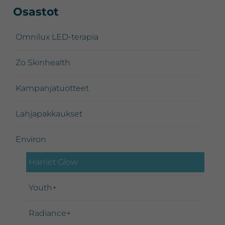
Ensisijainen
Osastot
sivupalkki
Omnilux LED-terapia
Zo Skinhealth
Kampanjatuotteet
Lahjapakkaukset
Environ
Harriet Glow
Youth+
Radiance+