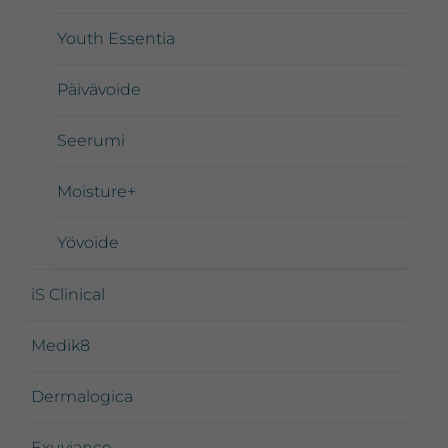
Youth Essentia
Päivävoide
Seerumi
Moisture+
Yövoide
iS Clinical
Medik8
Dermalogica
Exuviance