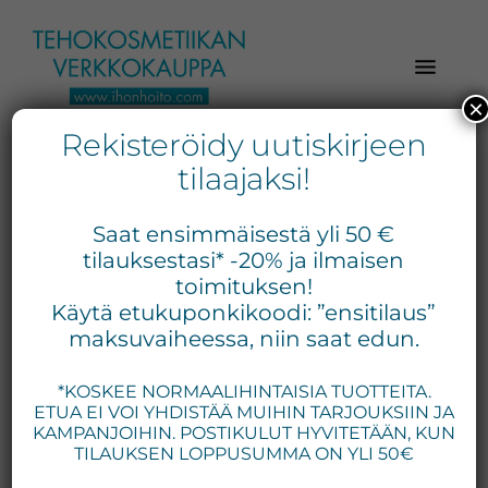
Hyppää
Hyppää
Hyppää
pääsisältöön
ensisijaiseen
alatunnisteeseen
sivupalkkiin
×
Rekisteröidy uutiskirjeen
Verkkokaupasta
Ihonhoito.com
laadukkaat
tilaajaksi!
-
kosmetiikka
Kosmetiikan
tuotteet:
Saat ensimmäisestä yli 50 €
Exuviance,
verkkokauppa
tilauksestasi* -20% ja ilmaisen
Environ,
toimituksen!
-
Käytä etukuponkikoodi: ”ensitilaus”
Medik8,
Tilaa
maksuvaiheessa, niin saat edun.
iS
jo
Clinical,
*KOSKEE NORMAALIHINTAISIA TUOTTEITA.
tänään
Priori,
ETUA EI VOI YHDISTÄÄ MUIHIN TARJOUKSIIN JA
Bion,
KAMPANJOIHIN. POSTIKULUT HYVITETÄÄN, KUN
Gernétic,
TILAUKSEN LOPPUSUMMA ON YLI 50€
Neostrata,