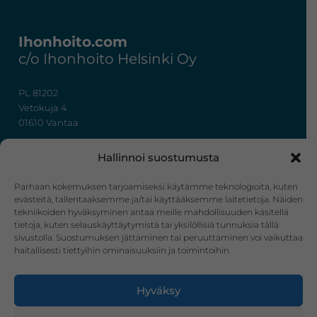
Footer
Ihonhoito.com
c/o Ihonhoito Helsinki Oy
PL 81202
Vetokuja 4
01610 Vantaa
+358 50 367 7724
Hallinnoi suostumusta
y-tunnus: 3322636-4
info@ihonhoito.com
Parhaan kokemuksen tarjoamiseksi käytämme teknologioita, kuten
evästeitä, tallentaaksemme ja/tai käyttääksemme laitetietoja. Näiden
tekniikoiden hyväksyminen antaa meille mahdollisuuden käsitellä
Facebook
Instagram
tietoja, kuten selauskäyttäytymistä tai yksilöllisiä tunnuksia tällä
sivustolla. Suostumuksen jättäminen tai peruuttaminen voi vaikuttaa
Verkkokauppa
haitallisesti tiettyihin ominaisuuksiin ja toimintoihin.
Tilaus- ja toimitusehdot
Hyväksy
Ostoskori
Kirjautuminen