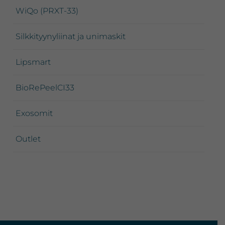
WiQo (PRXT-33)
Silkkityynyliinat ja unimaskit
Lipsmart
BioRePeelCI33
Exosomit
Outlet