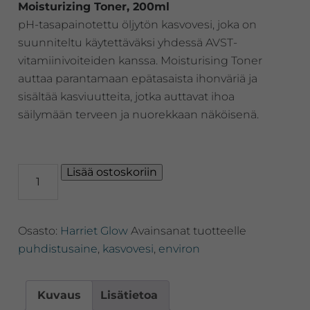
Moisturizing Toner, 200ml
pH-tasapainotettu öljytön kasvovesi, joka on
suunniteltu käytettäväksi yhdessä AVST-
vitamiinivoiteiden kanssa. Moisturising Toner
auttaa parantamaan epätasaista ihonväriä ja
sisältää kasviuutteita, jotka auttavat ihoa
säilymään terveen ja nuorekkaan näköisenä.
Harrietin
Lisää ostoskoriin
suosikki!
Moisturizing
Toner,
Osasto:
Harriet Glow
Avainsanat tuotteelle
vitamiinikasvovesi
kaikille
puhdistusaine
,
kasvovesi
,
environ
ihotyypeille,
200ml
määrä
Kuvaus
Lisätietoa