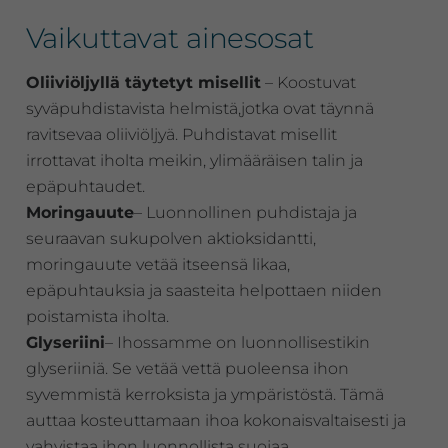
Vaikuttavat ainesosat
Oliiviöljyllä täytetyt misellit
– Koostuvat
syväpuhdistavista helmistä,jotka ovat täynnä
ravitsevaa oliiviöljyä. Puhdistavat misellit
irrottavat iholta meikin, ylimääräisen talin ja
epäpuhtaudet.
Moringauute
– Luonnollinen puhdistaja ja
seuraavan sukupolven aktioksidantti,
moringauute vetää itseensä likaa,
epäpuhtauksia ja saasteita helpottaen niiden
poistamista iholta.
Glyseriini
– Ihossamme on luonnollisestikin
glyseriiniä. Se vetää vettä puoleensa ihon
syvemmistä kerroksista ja ympäristöstä. Tämä
auttaa kosteuttamaan ihoa kokonaisvaltaisesti ja
vahvistaa ihon luonnollista suojaa.