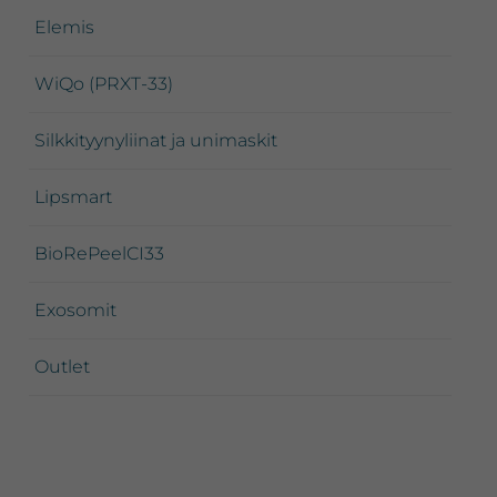
Elemis
WiQo (PRXT-33)
Silkkityynyliinat ja unimaskit
Lipsmart
BioRePeelCI33
Exosomit
Outlet