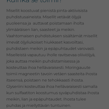
Misellit koostuvat pienistä pinta-aktiivisista
puhdistusaineista. Misellit vetävät öljyjä
puoleensa ja auttavat poistamaan iholta
ylimääräisen lian, saasteet ja meikin.
Vaahtomaisen puhdistuksen sisältämät misellit
imevät öljyliukoiset hiukkaset kasvoiltasi,
puhdistaen meikin ja epäpuhtaudet varovasti.
Miselleistä vapautuu iholle ravitsevaa oliiviöljyä,
joka auttaa meikin puhdistamisessa ja
kosteuttaa ihoa hellävaraisesti. Moringauute
toimii magneetin tavoin vetäen saasteita ihosta
itseensä, poistaen ne tehokkaasti ihosta.
Glyseriini kosteuttaa ihoa hellävaraisesti samalla
kun sulfaatiton koostumus syväpuhdistaa ihosta
meikin, lian ja epäpuhtaudet. Ihosta tulee
puhdas ja miellyttävän tuntuinen.