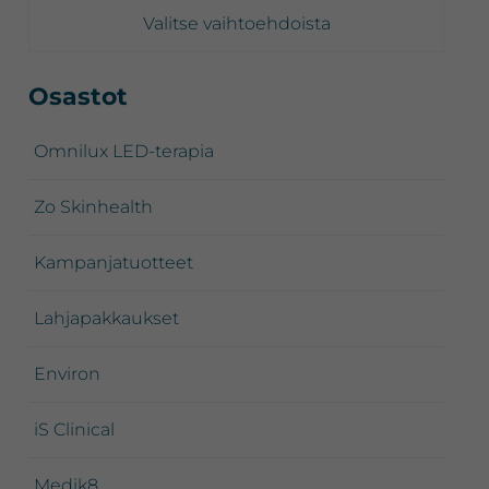
-
Valitse vaihtoehdoista
135,00 €
Ensisijainen
Osastot
sivupalkki
Omnilux LED-terapia
Zo Skinhealth
Kampanjatuotteet
Lahjapakkaukset
Environ
iS Clinical
Medik8