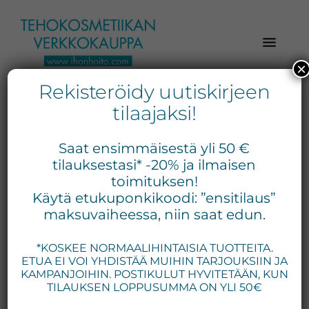
Hyppää
Hyppää
Hyppää
pääsisältöön
ensisijaiseen
alatunnisteeseen
sivupalkkiin
×
Rekisteröidy uutiskirjeen
Verkkokaupasta
Ihonhoito.com
laadukkaat
tilaajaksi!
-
kosmetiikka
Kosmetiikan
tuotteet:
Saat ensimmäisestä yli 50 €
Exuviance,
verkkokauppa
tilauksestasi* -20% ja ilmaisen
Environ,
toimituksen!
-
Käytä etukuponkikoodi: ”ensitilaus”
Medik8,
Tilaa
maksuvaiheessa, niin saat edun.
iS
jo
Clinical,
*KOSKEE NORMAALIHINTAISIA TUOTTEITA.
tänään
Priori,
ETUA EI VOI YHDISTÄÄ MUIHIN TARJOUKSIIN JA
Bion,
KAMPANJOIHIN. POSTIKULUT HYVITETÄÄN, KUN
Gernétic,
TILAUKSEN LOPPUSUMMA ON YLI 50€
Neostrata,