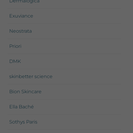
Dermalogica
Exuviance
Neostrata
Priori
DMK
skinbetter science
Bion Skincare
Ella Baché
Sothys Paris