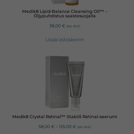
Medik8 Lipid-Balance Cleansing Oil™ –
Öljypuhdistus saastesuojalla
38,00
€
(sis. ALV)
Lisää ostoskoriin
Tällä
tuotteella
on
useampi
muunnelma.
Voit
tehdä
valinnat
Medik8 Crystal Retinal™ Stabiili Retinal-seerumi
tuotteen
Hintaluokka:
58,00
€
–
135,00
€
(sis. ALV)
sivulla.
58,00 €