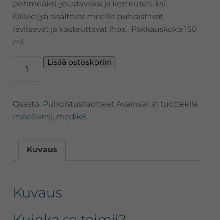
pehmeäksi, joustavaksi ja kosteutetuksi.
Oliiviöljyä sisältävät misellit puhdistavat,
ravitsevat ja kosteuttavat ihoa. Pakkauskoko 150
ml.
Medik8
Lisää ostoskoriin
Micellar
Mousse™
Misellipuhdistusvaahto
Osasto:
Puhdistustuotteet
Avainsanat tuotteelle
määrä
misellivesi
,
medik8
Kuvaus
Kuvaus
Kuinka se toimii?