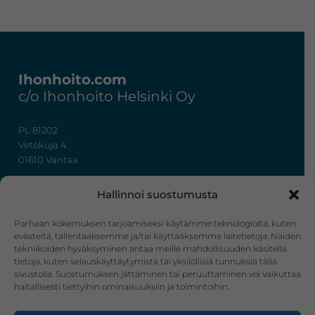
Footer
Ihonhoito.com
c/o Ihonhoito Helsinki Oy
PL 81202
Vetokuja 4
01610 Vantaa
+358 50 367 7724
Hallinnoi suostumusta
y-tunnus: 3322636-4
info@ihonhoito.com
Parhaan kokemuksen tarjoamiseksi käytämme teknologioita, kuten
evästeitä, tallentaaksemme ja/tai käyttääksemme laitetietoja. Näiden
tekniikoiden hyväksyminen antaa meille mahdollisuuden käsitellä
Facebook
Instagram
tietoja, kuten selauskäyttäytymistä tai yksilöllisiä tunnuksia tällä
sivustolla. Suostumuksen jättäminen tai peruuttaminen voi vaikuttaa
Verkkokauppa
haitallisesti tiettyihin ominaisuuksiin ja toimintoihin.