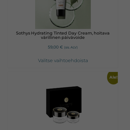
muunnelma.
Voit
tehdä
valinnat
Sothys Hydrating Tinted Day Cream, hoitava
tuotteen
värillinen päivävoide
sivulla.
59,00
€
(sis. ALV)
Valitse vaihtoehdoista
Ale!