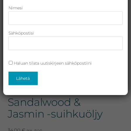
Revitalash,
Nimesi
Jane
Iredale,
By
Sähköpostisi
Raili
ja
Heliocare
Haluan tilata uutiskirjeen sähköpostiini
Sothys Aromatic
Shower Oil
Sandalwood &
Jasmin -suihkuöljy
34,00
€
(sis. ALV)