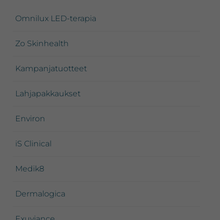
sivupalkki
Omnilux LED-terapia
Zo Skinhealth
Kampanjatuotteet
Lahjapakkaukset
Environ
iS Clinical
Medik8
Dermalogica
Exuviance