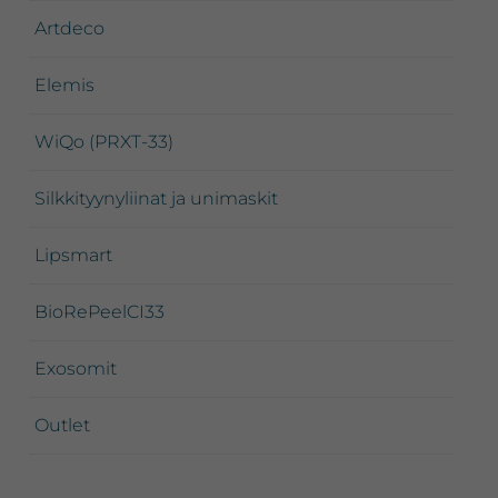
Artdeco
Elemis
WiQo (PRXT-33)
Silkkityynyliinat ja unimaskit
Lipsmart
BioRePeelCI33
Exosomit
Outlet