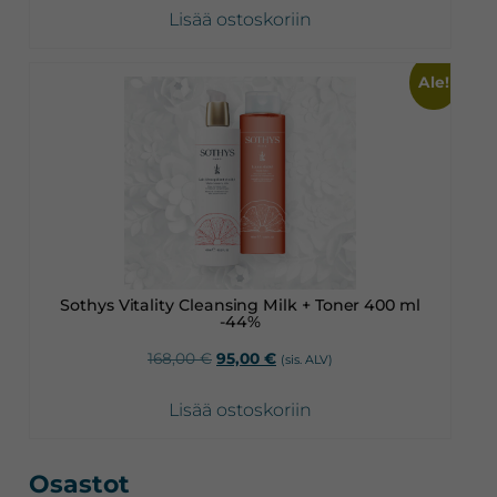
Lisää ostoskoriin
Ale!
Sothys Vitality Cleansing Milk + Toner 400 ml
-44%
Alkuperäinen
Nykyinen
168,00
€
95,00
€
(sis. ALV)
hinta
hinta
oli:
on:
Lisää ostoskoriin
168,00 €.
95,00 €.
Ensisijainen
Osastot