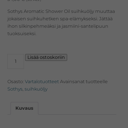
Sothys Aromatic Shower Oil suihkuöljy muuttaa
jokaisen suihkuhetken spa-elämykseksi. Jättää
ihon silkinpehmeäksi ja jasmiini-santelipuun
tuoksuiseksi.
Sothys
Lisää ostoskoriin
Aromatic
Shower
Oil
Osasto:
Vartalotuotteet
Avainsanat tuotteelle
Sandalwood
&
Sothys
,
suihkuöljy
Jasmin
-
suihkuöljy
Kuvaus
määrä