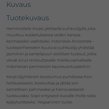
Kuvaus
Tuotekuvaus
Hemmottele ihoasi ylellisellä suihkuöljyllä, joka
muuttuu kosketuksessa veden kanssa
kermaiseksi vaahdoksi. Indonésie Ancestrale -
tuoteperheeseen kuuluva suihkuöljy yhdistää
jasmiinin ja santelipuun aistilliset tuoksut, jotka
vievät sinut rentouttavalle mielikuvamatkalle
Indonesian perinteisiin kauneusrituaaleihin.
Kevyt öljymäinen koostumus puhdistaa ihon
hellävaraisesti, kosteuttaa ja jättää sen
samettisen pehmeäksi ja hienovaraisesti
tuoksuvaksi. Sopii erityisesti kuivalle iholle sekä
kylpytuotteeksi. Vegaaninen tuote.