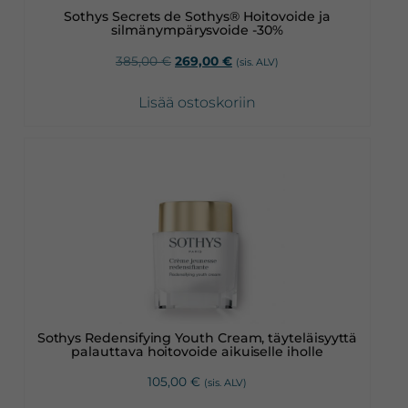
Sothys Secrets de Sothys® Hoitovoide ja
silmänympärysvoide -30%
Alkuperäinen
Nykyinen
385,00
€
269,00
€
(sis. ALV)
hinta
hinta
oli:
on:
Lisää ostoskoriin
385,00 €.
269,00 €.
Sothys Redensifying Youth Cream, täyteläisyyttä
palauttava hoitovoide aikuiselle iholle
105,00
€
(sis. ALV)