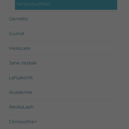
Vartalotuotteet
Gernétic
Guinot
Heliocare
Jane Iredale
Lahjakortit
Academie
RevitaLash
Clinisoothe+