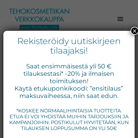
Hyppää
Hyppää
Hyppää
pääsisältöön
ensisijaiseen
alatunnisteeseen
sivupalkkiin
×
Rekisteröidy uutiskirjeen
Verkkokaupasta
Ihonhoito.com
laadukkaat
tilaajaksi!
-
kosmetiikka
Kosmetiikan
tuotteet:
Saat ensimmäisestä yli 50 €
Exuviance,
verkkokauppa
tilauksestasi* -20% ja ilmaisen
Environ,
toimituksen!
-
Käytä etukuponkikoodi: ”ensitilaus”
Medik8,
Tilaa
maksuvaiheessa, niin saat edun.
iS
jo
Clinical,
*KOSKEE NORMAALIHINTAISIA TUOTTEITA.
tänään
Priori,
ETUA EI VOI YHDISTÄÄ MUIHIN TARJOUKSIIN JA
Bion,
KAMPANJOIHIN. POSTIKULUT HYVITETÄÄN, KUN
Gernétic,
TILAUKSEN LOPPUSUMMA ON YLI 50€
Neostrata,