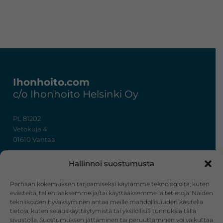
Footer
Ihonhoito.com
c/o Ihonhoito Helsinki Oy
PL 81202
Vetokuja 4
01610 Vantaa
+358 50 367 7724
Hallinnoi suostumusta
y-tunnus: 3322636-4
info@ihonhoito.com
Parhaan kokemuksen tarjoamiseksi käytämme teknologioita, kuten
evästeitä, tallentaaksemme ja/tai käyttääksemme laitetietoja. Näiden
tekniikoiden hyväksyminen antaa meille mahdollisuuden käsitellä
Facebook
Instagram
tietoja, kuten selauskäyttäytymistä tai yksilöllisiä tunnuksia tällä
sivustolla. Suostumuksen jättäminen tai peruuttaminen voi vaikuttaa