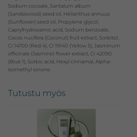
Sodium cocoate, Santalum album
(Sandalwood) seed oil, Helianthus annuus
(Sunflower) seed oil, Propylene glycol,
Caprylhydroxamic acid, Sodium benzoate,
Cocos nucifera (Coconut) fruit extract, Sorbitol,
CI 14700 (Red 4), CI 19140 (Yellow 5), Jasminum
officinale (Jasmine) flower extract, CI 42090
(Blue 1), Sorbic acid, Hexyl cinnamal, Alpha-
isomethyl ionone.
Tutustu myös
Tällä
tuotteella
on
useampi