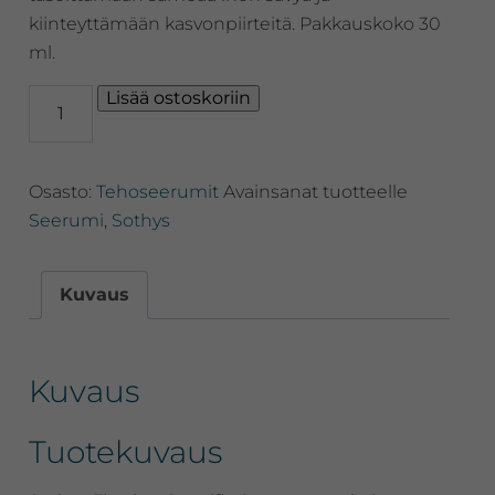
kiinteyttämään kasvonpiirteitä. Pakkauskoko 30
ml.
Sothys
Lisää ostoskoriin
Firming
Specific
Serum,
Osasto:
Tehoseerumit
Avainsanat tuotteelle
napakoittava
seerumi
Seerumi
,
Sothys
kaikille
ihotyypeille
määrä
Kuvaus
Kuvaus
Tuotekuvaus