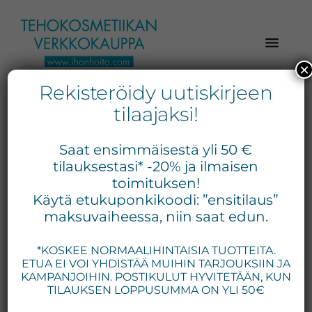
Hyppää
Hyppää
Hyppää
pääsisältöön
ensisijaiseen
alatunnisteeseen
sivupalkkiin
×
Rekisteröidy uutiskirjeen
Verkkokaupasta
Ihonhoito.com
laadukkaat
tilaajaksi!
-
kosmetiikka
Kosmetiikan
tuotteet:
Saat ensimmäisestä yli 50 €
Exuviance,
verkkokauppa
tilauksestasi* -20% ja ilmaisen
Environ,
toimituksen!
-
Käytä etukuponkikoodi: ”ensitilaus”
Medik8,
Tilaa
maksuvaiheessa, niin saat edun.
iS
jo
Clinical,
*KOSKEE NORMAALIHINTAISIA TUOTTEITA.
tänään
Priori,
ETUA EI VOI YHDISTÄÄ MUIHIN TARJOUKSIIN JA
Bion,
KAMPANJOIHIN. POSTIKULUT HYVITETÄÄN, KUN
Gernétic,
TILAUKSEN LOPPUSUMMA ON YLI 50€
Neostrata,