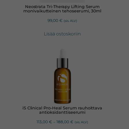
Neostrata Tri-Therapy Lifting Serum
monivaikutteinen tehoseerumi, 30ml
99,00
€
(sis. ALV)
Lisää ostoskoriin
Tällä
tuotteella
on
useampi
muunnelma.
Voit
tehdä
valinnat
iS Clinical Pro-Heal Serum rauhoittava
tuotteen
antioksidanttiseerumi
sivulla.
Hintaluokka:
113,00
€
–
188,00
€
(sis. ALV)
113,00 €