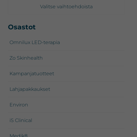
-
Valitse vaihtoehdoista
188,00 €
Ensisijainen
Osastot
sivupalkki
Omnilux LED-terapia
Zo Skinhealth
Kampanjatuotteet
Lahjapakkaukset
Environ
iS Clinical
Medik8