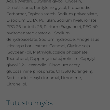
Aqua (Water), Butylene glycol, Glycerin,
Dimethicone, Pentylene glycol, Propanediol,
Carbomer, Tapioca starch, Sodium polyacrylate,
Disodium EDTA, Pullulan, Sodium hyaluronate,
PPG-26-buteth-26, Parfum (Fragrance), PEG-40
hydrogenated castor oil, Sodium
dehydroacetate, Sodium hydroxide, Anogeissus
leiocarpa bark extract, Caramel, Glycine soja
(Soybean) oil, Methylglucoside phosphate,
Tocopherol, Copper lysinate/prolinate, Caprylyl
glycol, 1,2-Hexanediol, Disodium acetyl
glucosamine phosphate, CI 15510 (Orange 4),
Sorbic acid, Hexyl cinnamal, Limonene,
Citronellol.
Tutustu myös