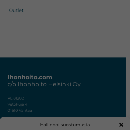
Outlet
Footer
Ihonhoito.com
c/o Ihonhoito Helsinki Oy
PL 81202
Vetokuja 4
01610 Vantaa
+358 50 367 7724
Hallinnoi suostumusta