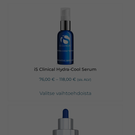
Tällä
tuotteella
on
useampi
muunnelma.
Voit
tehdä
valinnat
iS Clinical Hydra-Cool Serum
tuotteen
Hintaluokka:
76,00
€
–
118,00
€
(sis. ALV)
sivulla.
76,00 €
-
Valitse vaihtoehdoista
118,00 €