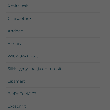
RevitaLash
Clinisoothe+
Artdeco
Elemis
WiQo (PRXT-33)
Silkkityynyliinat ja unimaskit
Lipsmart
BioRePeelCI33
Exosomit