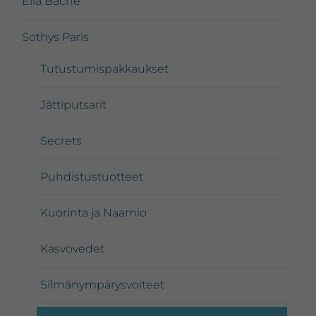
Ella Baché
Sothys Paris
Tutustumispakkaukset
Jättiputsarit
Secrets
Puhdistustuotteet
Kuorinta ja Naamio
Kasvovedet
Silmänympärysvoiteet