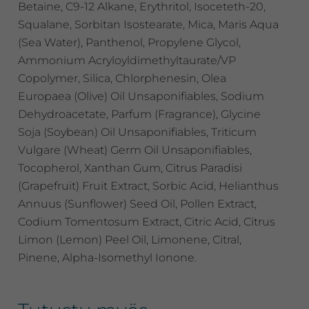
Betaine, C9-12 Alkane, Erythritol, Isoceteth-20,
Squalane, Sorbitan Isostearate, Mica, Maris Aqua
(Sea Water), Panthenol, Propylene Glycol,
Ammonium Acryloyldimethyltaurate/VP
Copolymer, Silica, Chlorphenesin, Olea
Europaea (Olive) Oil Unsaponifiables, Sodium
Dehydroacetate, Parfum (Fragrance), Glycine
Soja (Soybean) Oil Unsaponifiables, Triticum
Vulgare (Wheat) Germ Oil Unsaponifiables,
Tocopherol, Xanthan Gum, Citrus Paradisi
(Grapefruit) Fruit Extract, Sorbic Acid, Helianthus
Annuus (Sunflower) Seed Oil, Pollen Extract,
Codium Tomentosum Extract, Citric Acid, Citrus
Limon (Lemon) Peel Oil, Limonene, Citral,
Pinene, Alpha-Isomethyl Ionone.