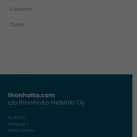
Exosomit
Outlet
Footer
Ihonhoito.com
c/o Ihonhoito Helsinki Oy
PL 81202
Vetokuja 4
01610 Vantaa