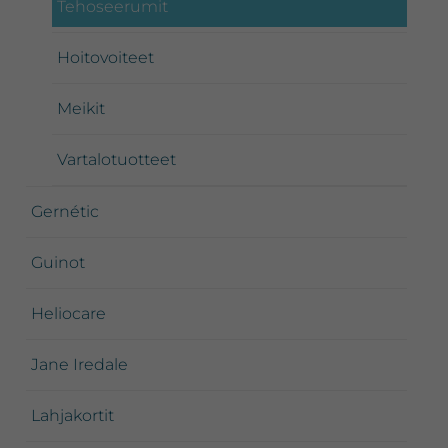
Tehoseerumit
Hoitovoiteet
Meikit
Vartalotuotteet
Gernétic
Guinot
Heliocare
Jane Iredale
Lahjakortit