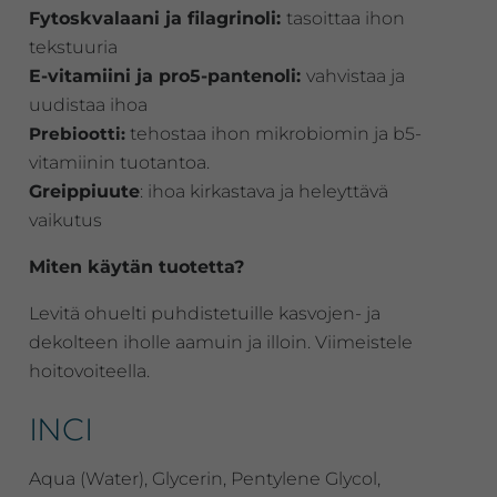
Fytoskvalaani ja filagrinoli:
tasoittaa ihon
tekstuuria
E-vitamiini ja pro5-pantenoli:
vahvistaa ja
uudistaa ihoa
Prebiootti:
tehostaa ihon mikrobiomin ja b5-
vitamiinin tuotantoa.
Greippiuute
: ihoa kirkastava ja heleyttävä
vaikutus
Miten käytän tuotetta?
Levitä ohuelti puhdistetuille kasvojen- ja
dekolteen iholle aamuin ja illoin. Viimeistele
hoitovoiteella.
INCI
Aqua (Water), Glycerin, Pentylene Glycol,