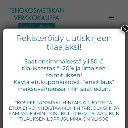
Hyppää
Hyppää
Hyppää
pääsisältöön
ensisijaiseen
alatunnisteeseen
sivupalkkiin
×
Rekisteröidy uutiskirjeen
Verkkokaupasta
Ihonhoito.com
laadukkaat
tilaajaksi!
-
kosmetiikka
Kosmetiikan
tuotteet:
Saat ensimmäisestä yli 50 €
Exuviance,
verkkokauppa
tilauksestasi* -20% ja ilmaisen
Environ,
toimituksen!
-
Käytä etukuponkikoodi: ”ensitilaus”
Medik8,
Tilaa
maksuvaiheessa, niin saat edun.
iS
jo
Clinical,
*KOSKEE NORMAALIHINTAISIA TUOTTEITA.
tänään
Priori,
ETUA EI VOI YHDISTÄÄ MUIHIN TARJOUKSIIN JA
Bion,
KAMPANJOIHIN. POSTIKULUT HYVITETÄÄN, KUN
Gernétic,
TILAUKSEN LOPPUSUMMA ON YLI 50€
Neostrata,