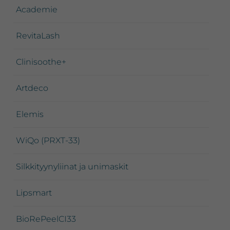
Academie
RevitaLash
Clinisoothe+
Artdeco
Elemis
WiQo (PRXT-33)
Silkkityynyliinat ja unimaskit
Lipsmart
BioRePeelCI33