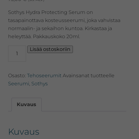
Sothys Hydra Protecting Serum on
tasapainottava kosteusseerumi, joka vahvistaa
normaalin- ja sekaihon kuntoa. Kirkastaa ja
heleyttää. Pakkauskoko 20ml.
Sothys
Lisää ostoskoriin
Hydra
Protective
Serum,
Osasto:
Tehoseerumit
Avainsanat tuotteelle
tasapainottava
kosteusseerumi,
Seerumi
,
Sothys
20ml
määrä
Kuvaus
Kuvaus