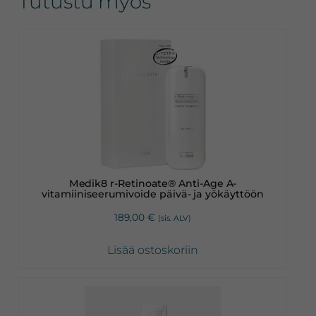
Tutustu myös
Medik8 r-Retinoate® Anti-Age A-
vitamiiniseerumivoide päivä- ja yökäyttöön
189,00
€
(sis. ALV)
Lisää ostoskoriin