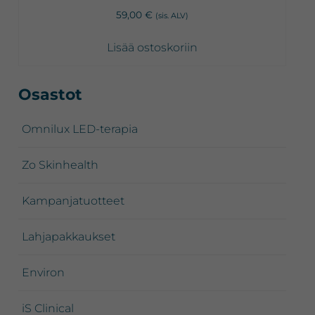
59,00
€
(sis. ALV)
Lisää ostoskoriin
Ensisijainen
Osastot
sivupalkki
Omnilux LED-terapia
Zo Skinhealth
Kampanjatuotteet
Lahjapakkaukset
Environ
iS Clinical