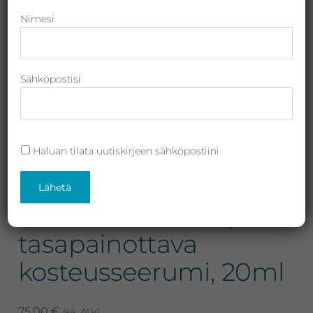
Revitalash,
Nimesi
Jane
Iredale,
By
Sähköpostisi
Raili
ja
Heliocare
Haluan tilata uutiskirjeen sähköpostiini
Sothys Hydra
Protective Serum,
tasapainottava
kosteusseerumi, 20ml
75,00
€
(sis. ALV)