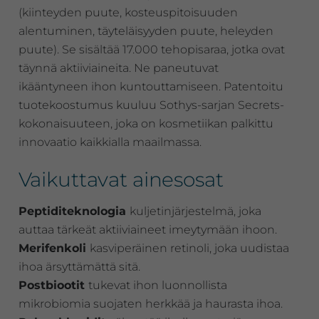
(kiinteyden puute, kosteuspitoisuuden
alentuminen, täyteläisyyden puute, heleyden
puute). Se sisältää 17.000 tehopisaraa, jotka ovat
täynnä aktiiviaineita. Ne paneutuvat
ikääntyneen ihon kuntouttamiseen. Patentoitu
tuotekoostumus kuuluu Sothys-sarjan Secrets-
kokonaisuuteen, joka on kosmetiikan palkittu
innovaatio kaikkialla maailmassa.
Vaikuttavat ainesosat
Peptiditeknologia
kuljetinjärjestelmä, joka
auttaa tärkeät aktiiviaineet imeytymään ihoon.
Merifenkoli
kasviperäinen retinoli, joka uudistaa
ihoa ärsyttämättä sitä.
Postbiootit
tukevat ihon luonnollista
mikrobiomia suojaten herkkää ja haurasta ihoa.