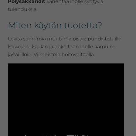
Polysakkaridit
vähentää iholle syntyviä
tulehduksia.
Miten käytän tuotetta?
Levitä seerumia muutama pisara puhdistetuille
kasvojen- kaulan ja dekolteen iholle aamuin-
ja/tai illoin. Viimeistele hoitovoiteella.