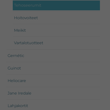
Tehoseerumit
Hoitovoiteet
Meikit
Vartalotuotteet
Gernétic
Guinot
Heliocare
Jane Iredale
Lahjakortit