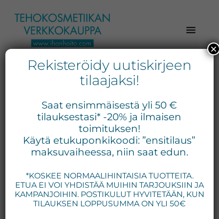
Hyppää
Hyppää
Hyppää
pääsisältöön
ensisijaiseen
alatunnisteeseen
sivupalkkiin
×
Rekisteröidy uutiskirjeen
Verkkokaupasta
Ihonhoito.com
laadukkaat
tilaajaksi!
-
kosmetiikka
Kosmetiikan
tuotteet:
Ale!
Saat ensimmäisestä yli 50 €
Exuviance,
verkkokauppa
tilauksestasi* -20% ja ilmaisen
Environ,
toimituksen!
-
Käytä etukuponkikoodi: ”ensitilaus”
Medik8,
Tilaa
maksuvaiheessa, niin saat edun.
iS
jo
Clinical,
*KOSKEE NORMAALIHINTAISIA TUOTTEITA.
tänään
Priori,
ETUA EI VOI YHDISTÄÄ MUIHIN TARJOUKSIIN JA
Bion,
KAMPANJOIHIN. POSTIKULUT HYVITETÄÄN, KUN
Gernétic,
TILAUKSEN LOPPUSUMMA ON YLI 50€
Neostrata,