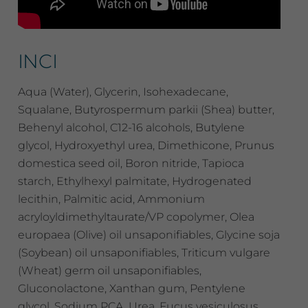
INCI
Aqua (Water), Glycerin, Isohexadecane,
Squalane, Butyrospermum parkii (Shea) butter,
Behenyl alcohol, C12-16 alcohols, Butylene
glycol, Hydroxyethyl urea, Dimethicone, Prunus
domestica seed oil, Boron nitride, Tapioca
starch, Ethylhexyl palmitate, Hydrogenated
lecithin, Palmitic acid, Ammonium
acryloyldimethyltaurate/VP copolymer, Olea
europaea (Olive) oil unsaponifiables, Glycine soja
(Soybean) oil unsaponifiables, Triticum vulgare
(Wheat) germ oil unsaponifiables,
Gluconolactone, Xanthan gum, Pentylene
glycol, Sodium PCA, Urea, Fucus vesiculosus