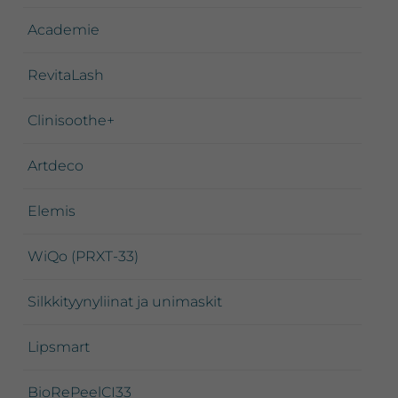
Academie
RevitaLash
Clinisoothe+
Artdeco
Elemis
WiQo (PRXT-33)
Silkkityynyliinat ja unimaskit
Lipsmart
BioRePeelCI33