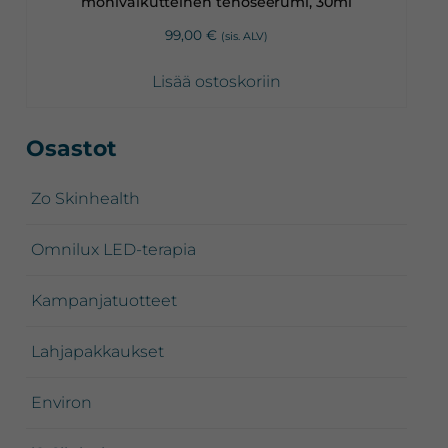
monivaikutteinen tehoseerumi, 30ml
99,00
€
(sis. ALV)
Lisää ostoskoriin
Ensisijainen
Osastot
sivupalkki
Zo Skinhealth
Omnilux LED-terapia
Kampanjatuotteet
Lahjapakkaukset
Environ