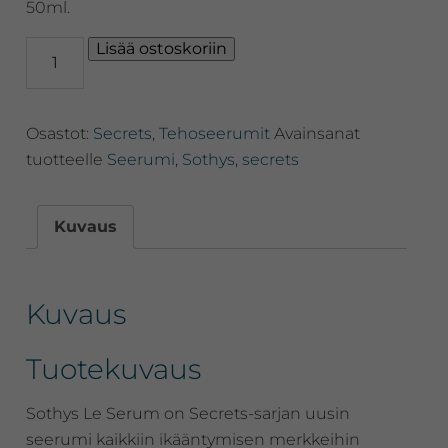
50ml.
Sothys
Lisää ostoskoriin
Le
Serum,
nuorekkuus
Osastot:
Secrets
,
Tehoseerumit
Avainsanat
eliksiiri,
50ml
tuotteelle
Seerumi
,
Sothys
,
secrets
määrä
Kuvaus
Kuvaus
Tuotekuvaus
Sothys Le Serum on Secrets-sarjan uusin
seerumi kaikkiin ikääntymisen merkkeihin