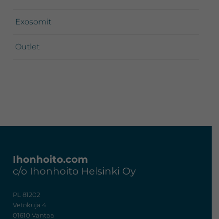
Exosomit
Outlet
Footer
Ihonhoito.com
c/o Ihonhoito Helsinki Oy
PL 81202
Vetokuja 4
01610 Vantaa