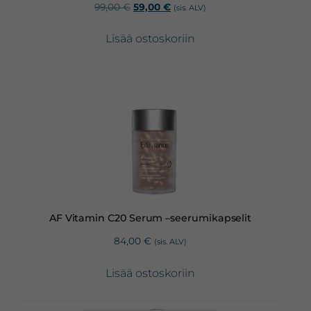
Alkuperäinen
Nykyinen
99,00
€
59,00
€
(sis. ALV)
hinta
hinta
oli:
on:
Lisää ostoskoriin
99,00 €.
59,00 €.
AF Vitamin C20 Serum –seerumikapselit
84,00
€
(sis. ALV)
Lisää ostoskoriin