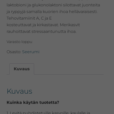
laktobioni ja glukonolaktoni silottavat juonteita
ja ryppyjä samalla kuorien ihoa hellävaraisesti.
Tehovitamiinit A, C ja E
kosteuttavat ja kirkastavat. Merikasvit
rauhoittavat stressaantunutta ihoa.
Varasto loppu
Osasto:
Seerumi
Kuvaus
Kuvaus
Kuinka käytän tuotetta?
1. Levitä puhdistetuille kasvoille, kaulalle ja