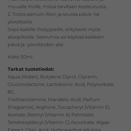
muualle iholle, missä tarvitaan kosteutusta.
2. Toista aamuin illoin ja seuraa päivä- tai
yövoiteella.
Sopii kaikille ihotyypeille, erityisesti myös
atoopikoille. Seerumia voi käyttää kaikkien
päivä ja -yövoiteiden alle.
Koko 30ml
Tarkat tuotetiedot:
Aqua (Water), Butylene Glycol, Glycerin,
Gluconolactone, Lactobionic Acid, Polysorbate
80,
Triethanolamine, Mandelic Acid, Parfum
(Fragrance), Arginine, Tocopheryl (Vitamin E)
Acetate, Retinyl (Vitamin A) Palmitate,
Tetrahexyldecyl (Vitamin C) Ascorbate, Algae
Extract, Citric Acid, Hydroxyethylcellulose,