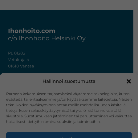
Footer
Ihonhoito.com
c/o Ihonhoito Helsinki Oy
PL 81202
Vetokuja 4
01610 Vantaa
+358 50 367 7724
Hallinnoi suostumusta
y-tunnus: 3322636-4
info@ihonhoito.com
Parhaan kokemuksen tarjoamiseksi käytämme teknologioita, kuten
evästeitä, tallentaaksemme ja/tai käyttääksemme laitetietoja. Näiden
tekniikoiden hyväksyminen antaa meille mahdollisuuden käsitellä
Facebook
Instagram
tietoja, kuten selauskäyttäytymistä tai yksilöllisiä tunnuksia tällä
sivustolla. Suostumuksen jättäminen tai peruuttaminen voi vaikuttaa
Verkkokauppa
haitallisesti tiettyihin ominaisuuksiin ja toimintoihin.
Tilaus- ja toimitusehdot