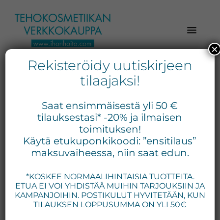
Hyppää
Hyppää
Hyppää
pääsisältöön
ensisijaiseen
alatunnisteeseen
sivupalkkiin
×
Rekisteröidy uutiskirjeen
Verkkokaupasta
Ihonhoito.com
laadukkaat
tilaajaksi!
-
kosmetiikka
Kosmetiikan
tuotteet:
Saat ensimmäisestä yli 50 €
Exuviance,
verkkokauppa
tilauksestasi* -20% ja ilmaisen
Environ,
toimituksen!
-
Käytä etukuponkikoodi: ”ensitilaus”
Medik8,
Tilaa
maksuvaiheessa, niin saat edun.
iS
jo
Clinical,
*KOSKEE NORMAALIHINTAISIA TUOTTEITA.
tänään
Priori,
ETUA EI VOI YHDISTÄÄ MUIHIN TARJOUKSIIN JA
Bion,
KAMPANJOIHIN. POSTIKULUT HYVITETÄÄN, KUN
Gernétic,
TILAUKSEN LOPPUSUMMA ON YLI 50€
Neostrata,