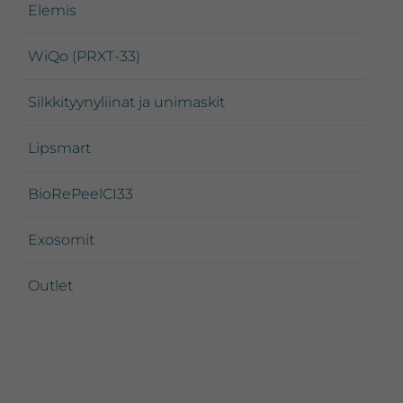
Elemis
WiQo (PRXT-33)
Silkkityynyliinat ja unimaskit
Lipsmart
BioRePeelCI33
Exosomit
Outlet