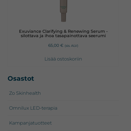
Exuviance Clarifying & Renewing Serum -
silottava ja ihoa tasapainottava seerumi
65,00
€
(sis. ALV)
Lisää ostoskoriin
Ensisijainen
Osastot
sivupalkki
Zo Skinhealth
Omnilux LED-terapia
Kampanjatuotteet