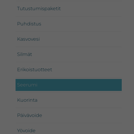
Tutustumispaketit
Puhdistus
Kasvovesi
Silmät
Erikoistuotteet
Seerumi
Kuorinta
Päivävoide
Yövoide