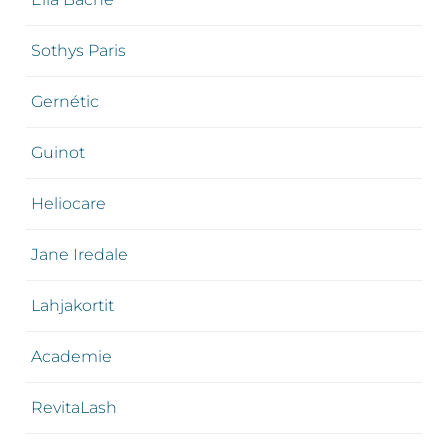
Sothys Paris
Gernétic
Guinot
Heliocare
Jane Iredale
Lahjakortit
Academie
RevitaLash