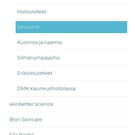
Hoitovoiteet
Seerumit
Kuorinta ja naamio
Silmänympäysiho
Erikoistuotteet
DMK Kauneushoitolassa
skinbetter science
Bion Skincare
Ella Baché