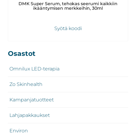
DMK Super Serum, tehokas seerumi kaikkiin
ikääntymisen merkkeihin, 30ml
Syötä koodi
Ensisijainen
Osastot
sivupalkki
Omnilux LED-terapia
Zo Skinhealth
Kampanjatuotteet
Lahjapakkaukset
Environ