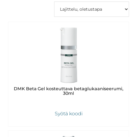
Revitalash,
Jane
Iredale,
By
Raili
ja
Heliocare
DMK Beta Gel kosteuttava betaglukaaniseerumi,
30ml
Syötä koodi