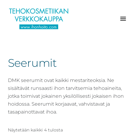
Hyppää
Hyppää
Hyppää
pääsisältöön
ensisijaiseen
alatunnisteeseen
sivupalkkiin
Verkkokaupasta
Ihonhoito.com
laadukkaat
-
kosmetiikka
Seerumit
Kosmetiikan
tuotteet:
Exuviance,
verkkokauppa
Environ,
DMK seerumit ovat kaikki mestariteoksia. Ne
-
Medik8,
sisältävät runsaasti ihon tarvitsemia tehoaineita,
Tilaa
iS
jotka toimivat jokainen yksilöllisesti jokaisen ihon
jo
Clinical,
hoidossa. Seerumit korjaavat, vahvistavat ja
tänään
Priori,
tasapainottavat ihoa.
Bion,
Gernétic,
Näytetään kaikki 4 tulosta
Neostrata,