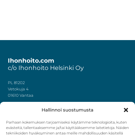
Footer
Ihonhoito.com
c/o Ihonhoito Helsinki Oy
PL 81202
Vetokuja 4
01610 Vantaa
+358 50 367 7724
Hallinnoi suostumusta
y-tunnus: 3322636-4
info@ihonhoito.com
Parhaan kokemuksen tarjoamiseksi käytämme teknologioita, kuten
evästeitä, tallentaaksemme ja/tai käyttääksemme laitetietoja. Näiden
tekniikoiden hyväksyminen antaa meille mahdollisuuden käsitellä