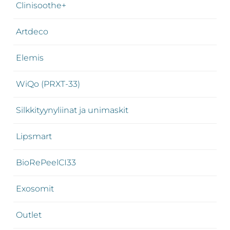
Clinisoothe+
Artdeco
Elemis
WiQo (PRXT-33)
Silkkityynyliinat ja unimaskit
Lipsmart
BioRePeelCI33
Exosomit
Outlet