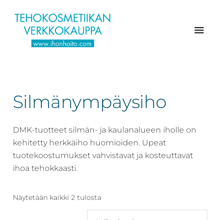
Hyppää
Hyppää
Hyppää
pääsisältöön
ensisijaiseen
alatunnisteeseen
sivupalkkiin
Verkkokaupasta
Ihonhoito.com
laadukkaat
-
kosmetiikka
Silmänympäysiho
Kosmetiikan
tuotteet:
Exuviance,
verkkokauppa
Environ,
DMK-tuotteet silmän- ja kaulanalueen iholle on
-
Medik8,
kehitetty herkkäiho huomioiden. Upeat
Tilaa
iS
tuotekoostumukset vahvistavat ja kosteuttavat
jo
Clinical,
ihoa tehokkaasti.
tänään
Priori,
Bion,
Näytetään kaikki 2 tulosta
Gernétic,
Neostrata,