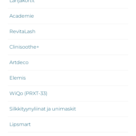
Lahjakortit
Academie
RevitaLash
Clinisoothe+
Artdeco
Elemis
WiQo (PRXT-33)
Silkkityynyliinat ja unimaskit
Lipsmart