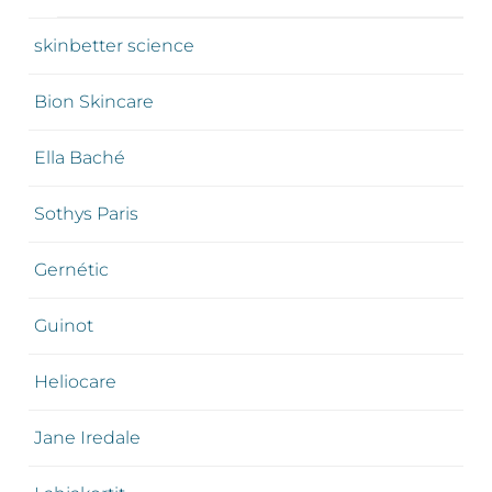
skinbetter science
Bion Skincare
Ella Baché
Sothys Paris
Gernétic
Guinot
Heliocare
Jane Iredale