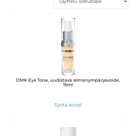
Revitalash,
Jane
Iredale,
By
Raili
ja
Heliocare
DMK Eye Tone, uudistava silmänympärysvoide,
15ml
Syötä koodi