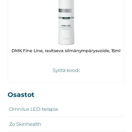
DMK Fine Line, ravitseva silmänympärysvoide, 15ml
Syötä koodi
Ensisijainen
Osastot
sivupalkki
Omnilux LED-terapia
Zo Skinhealth